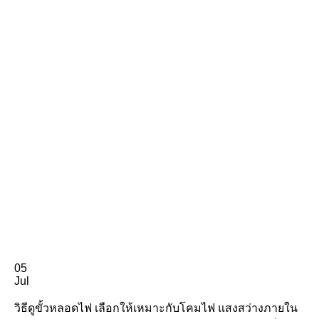
05
Jul
วิธีดูขั้วหลอดไฟ เลือกให้เหมาะกับโคมไฟ แสงสว่างภายใน