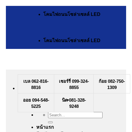
Skip
to
โคมไฟถนนโซล่าเซลล์ LED
content
โคมไฟถนนโซล่าเซลล์ LED
เบล 062-816-
เชอร์รี่ 099-324-
ก้อย 082-750-
8816
8855
1309
ออย 094-548-
นิต 081-328-
5225
9248
Search
for:
หน้าแรก