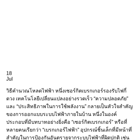
18
Jul
วิธีคำนวณโหลดไฟฟ้า หนึ่งเซอร์กิตเบรกเกอร์รองรับไฟกี่
ดวง เทคโนโลยีเปลี่ยนแปลงอย่างรวดเร็ว “ความปลอดภัย”
และ “ประสิทธิภาพในการใช้พลังงาน” กลายเป็นหัวใจสำคัญ
ของการออกแบบระบบไฟฟ้าภายในบ้าน หนึ่งในองค์
ประกอบที่มีบทบาทอย่างยิ่งคือ “เซอร์กิตเบรกเกอร์” หรือที่
หลายคนเรียกว่า “เบรกเกอร์ไฟฟ้า” อุปกรณ์ชิ้นเล็กที่มีหน้าที่
สำคัญในการป้องกันอันตรายจากระบบไฟฟ้าที่ผิดปกติ เช่น