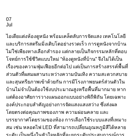
07
Jul
ไอเดียแต่งห้องดูหนัง พร้อมเคล็ดลับการจัดแสง เทคโนโลยี
และบริการสตรีมมิ่งเติบโตอย่างรวดเร็ว การดูหนังจากบ้าน
ไม่ใช่เพียงทางเลือกสำรอง แต่กลายเป็นกิจกรรมหลักที่ตอบ
โจทย์การใช้ชีวิตแบบใหม่ “ห้องดูหนังที่บ้าน” จึงไม่ได้เป็น
เรื่องของความฟุ่มเฟือยอีกต่อไป แต่เป็นการสร้างสรรค์พื้นที่
ส่วนตัวที่ผสมผสานระหว่างความบันเทิง ความสะดวกสบาย
และสุนทรียภาพเข้าด้วยกัน การมีโรงภาพยนตร์ส่วนตัวใน
บ้านไม่จำเป็นต้องใช้งบประมาณสูงหรือพื้นที่มากมาย หาก
แต่ต้องอาศัยการวางแผนออกแบบอย่างพิถีพิถัน โดยเฉพาะ
องค์ประกอบสำคัญอย่างการจัดแสงแสงสว่าง ซึ่งส่งผล
โดยตรงต่อคุณภาพของภาพ ความผ่อนคลาย และ
บรรยากาศโดยรวมของห้อง การเลือกใช้ระบบแสงที่เหมาะ
สม เช่น หลอดไฟ LED ที่สามารถเปลี่ยนอุณหภูมิสีได้หลาย
ระดับ เป็นหนึ่งในหัวใจหลักที่จะยกระดับประสบการณ์การ