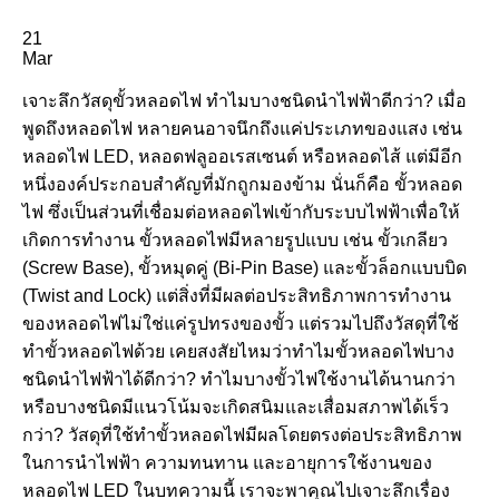
21
Mar
เจาะลึกวัสดุขั้วหลอดไฟ ทำไมบางชนิดนำไฟฟ้าดีกว่า? เมื่อ
พูดถึงหลอดไฟ หลายคนอาจนึกถึงแค่ประเภทของแสง เช่น
หลอดไฟ LED, หลอดฟลูออเรสเซนต์ หรือหลอดไส้ แต่มีอีก
หนึ่งองค์ประกอบสำคัญที่มักถูกมองข้าม นั่นก็คือ ขั้วหลอด
ไฟ ซึ่งเป็นส่วนที่เชื่อมต่อหลอดไฟเข้ากับระบบไฟฟ้าเพื่อให้
เกิดการทำงาน ขั้วหลอดไฟมีหลายรูปแบบ เช่น ขั้วเกลียว
(Screw Base), ขั้วหมุดคู่ (Bi-Pin Base) และขั้วล็อกแบบบิด
(Twist and Lock) แต่สิ่งที่มีผลต่อประสิทธิภาพการทำงาน
ของหลอดไฟไม่ใช่แค่รูปทรงของขั้ว แต่รวมไปถึงวัสดุที่ใช้
ทำขั้วหลอดไฟด้วย เคยสงสัยไหมว่าทำไมขั้วหลอดไฟบาง
ชนิดนำไฟฟ้าได้ดีกว่า? ทำไมบางขั้วไฟใช้งานได้นานกว่า
หรือบางชนิดมีแนวโน้มจะเกิดสนิมและเสื่อมสภาพได้เร็ว
กว่า? วัสดุที่ใช้ทำขั้วหลอดไฟมีผลโดยตรงต่อประสิทธิภาพ
ในการนำไฟฟ้า ความทนทาน และอายุการใช้งานของ
หลอดไฟ LED ในบทความนี้ เราจะพาคุณไปเจาะลึกเรื่อง