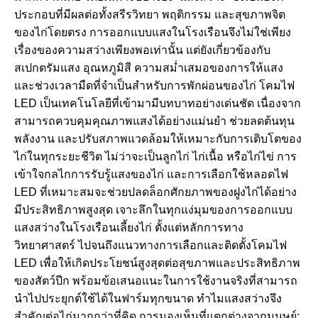
ประกอบที่มีผลต่อทั้งสรีรวิทยา พฤติกรรม และสุขภาพจิต
ของไก่โดยตรง การออกแบบแสงในโรงเรือนจึงไม่ใช่เพียง
เรื่องของความสว่างเพียงพอเท่านั้น แต่ยังเกี่ยวข้องกับ
สเปกตรัมแสง อุณหภูมิสี ความสม่ำเสมอของการให้แสง
และช่วงเวลามืดที่จำเป็นสำหรับการพักผ่อนของไก่ โคมไฟ
LED เป็นเทคโนโลยีที่เข้ามามีบทบาทอย่างเด่นชัด เนื่องจาก
สามารถควบคุมคุณภาพแสงได้อย่างแม่นยำ ช่วยลดต้นทุน
พลังงาน และปรับสภาพแวดล้อมให้เหมาะกับการเติบโตของ
ไก่ในทุกระยะชีวิต ไม่ว่าจะเป็นลูกไก่ ไก่เนื้อ หรือไก่ไข่ การ
เข้าใจกลไกการรับรู้แสงของไก่ และการเลือกใช้หลอดไฟ
LED ที่เหมาะสมจะช่วยปลดล็อกศักยภาพของฝูงไก่ได้อย่าง
มีประสิทธิภาพสูงสุด เจาะลึกในทุกแง่มุมของการออกแบบ
แสงสว่างในโรงเรือนเลี้ยงไก่ ตั้งแต่หลักการทาง
วิทยาศาสตร์ ไปจนถึงแนวทางการเลือกและติดตั้งโคมไฟ
LED เพื่อให้เกิดประโยชน์สูงสุดต่อสุขภาพและประสิทธิภาพ
ของสัตว์ปีก พร้อมข้อเสนอแนะในการใช้งานจริงที่สามารถ
นำไปประยุกต์ใช้ได้ในฟาร์มทุกขนาด ทำไมแสงสว่างจึง
สำคัญต่อไก่มากกว่าที่คิด การมองเห็นที่แตกต่างจากมนุษย์: