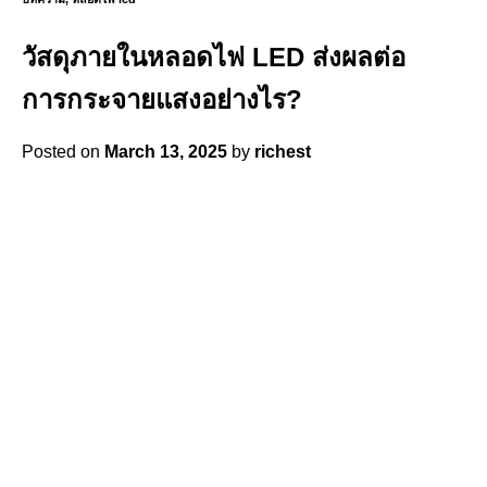
วัสดุภายในหลอดไฟ LED ส่งผลต่อ
การกระจายแสงอย่างไร?
Posted on
March 13, 2025
by
richest