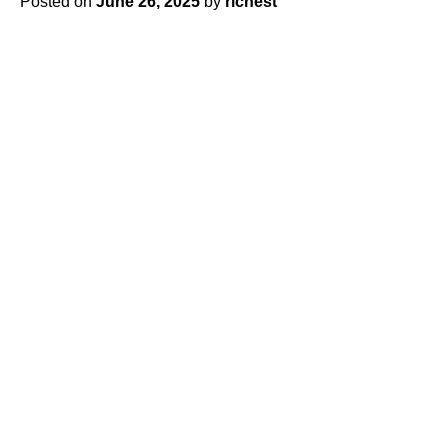
Posted on
June 26, 2025
by
richest