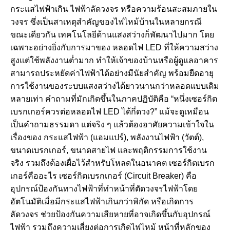
กระแสไฟฟ้าเกิน ไฟฟ้าลัดวงจร หรือความร้อนสะสมภายใน
วงจร ซึ่งเป็นสาเหตุสำคัญของไฟไหม้บ้านในหลายกรณี
ขณะเดียวกัน เทคโนโลยีด้านแสงสว่างก็พัฒนาไปมาก โดย
เฉพาะอย่างยิ่งกับการมาของ หลอดไฟ LED ที่ให้ความสว่าง
สูงแต่ใช้พลังงานต่ำมาก ทำให้เจ้าของบ้านหรือผู้ดูแลอาคาร
สามารถประหยัดค่าไฟฟ้าได้อย่างมีนัยสำคัญ พร้อมยืดอายุ
การใช้งานของระบบแสงสว่างได้ยาวนานกว่าหลอดแบบเดิม
หลายเท่า คำถามที่มักเกิดขึ้นในภาคปฏิบัติคือ “หนึ่งเซอร์กิต
เบรกเกอร์ควรต่อหลอดไฟ LED ได้กี่ดวง?” แม้จะดูเหมือน
เป็นคำถามธรรมดา แต่จริง ๆ แล้วต้องอาศัยความเข้าใจใน
เรื่องของ กระแสไฟฟ้า (แอมแปร์), พลังงานไฟฟ้า (วัตต์),
ขนาดเบรกเกอร์, ขนาดสายไฟ และพฤติกรรมการใช้งาน
จริง รวมถึงต้องเผื่อไว้สำหรับโหลดในอนาคต เซอร์กิตเบรก
เกอร์คืออะไร เซอร์กิตเบรกเกอร์ (Circuit Breaker) คือ
อุปกรณ์ป้องกันทางไฟฟ้าที่ทำหน้าที่ตัดวงจรไฟฟ้าโดย
อัตโนมัติเมื่อมีกระแสไฟฟ้าเกินกว่าพิกัด หรือเกิดการ
ลัดวงจร ช่วยป้องกันความเสียหายที่อาจเกิดขึ้นกับอุปกรณ์
ไฟฟ้า รวมถึงความเสี่ยงต่อการเกิดไฟไหม้ หน้าที่หลักของ