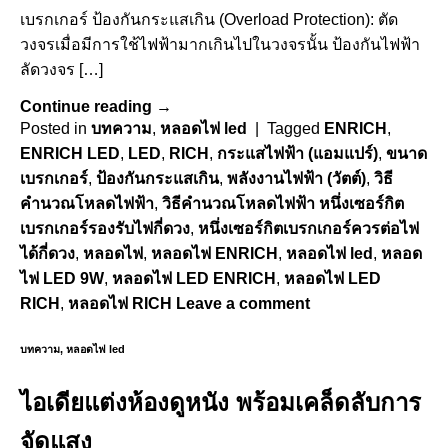
เบรกเกอร์ ป้องกันกระแสเกิน (Overload Protection): ตัด
วงจรเมื่อมีการใช้ไฟฟ้ามากเกินไปในวงจรนั้น ป้องกันไฟฟ้า
ลัดวงจร […]
Continue reading
→
Posted in
บทความ
,
หลอดไฟ led
|
Tagged
ENRICH
,
ENRICH LED
,
LED
,
RICH
,
กระแสไฟฟ้า (แอมแปร์)
,
ขนาด
เบรกเกอร์
,
ป้องกันกระแสเกิน
,
พลังงานไฟฟ้า (วัตต์)
,
วิธี
คำนวณโหลดไฟฟ้า
,
วิธีคำนวณโหลดไฟฟ้า หนึ่งเซอร์กิต
เบรกเกอร์รองรับไฟกี่ดวง
,
หนึ่งเซอร์กิตเบรกเกอร์ควรต่อไฟ
ได้กี่ดวง
,
หลอดไฟ
,
หลอดไฟ ENRICH
,
หลอดไฟ led
,
หลอด
ไฟ LED 9W
,
หลอดไฟ LED ENRICH
,
หลอดไฟ LED
RICH
,
หลอดไฟ RICH
Leave a comment
บทความ
,
หลอดไฟ led
ไอเดียแต่งห้องดูหนัง พร้อมเคล็ดลับการ
จัดแสง