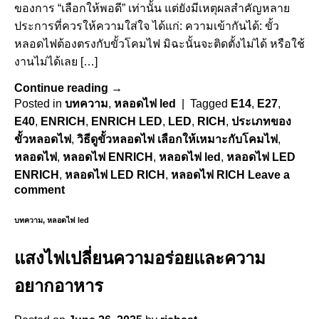
ของการ “เลือกให้พอดี” เท่านั้น แต่ยังมีเหตุผลสำคัญหลาย
ประการที่ควรให้ความใส่ใจ ได้แก่: ความเข้ากันได้: ขั้ว
หลอดไฟต้องตรงกับขั้วโคมไฟ มิฉะนั้นจะติดตั้งไม่ได้ หรือใช้
งานไม่ได้เลย […]
Continue reading
→
Posted in
บทความ
,
หลอดไฟ led
|
Tagged
E14
,
E27
,
E40
,
ENRICH
,
ENRICH LED
,
LED
,
RICH
,
ประเภทของ
ขั้วหลอดไฟ
,
วิธีดูขั้วหลอดไฟ เลือกให้เหมาะกับโคมไฟ
,
หลอดไฟ
,
หลอดไฟ ENRICH
,
หลอดไฟ led
,
หลอดไฟ LED
ENRICH
,
หลอดไฟ LED RICH
,
หลอดไฟ RICH
Leave a
comment
บทความ
,
หลอดไฟ led
แสงไฟเปลี่ยนความอร่อยและความ
อยากอาหาร