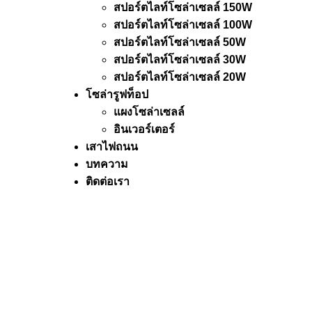
สปอร์ตไลท์โซล่าเซลล์ 150W
สปอร์ตไลท์โซล่าเซลล์ 100W
สปอร์ตไลท์โซล่าเซลล์ 50W
สปอร์ตไลท์โซล่าเซลล์ 30W
สปอร์ตไลท์โซล่าเซลล์ 20W
โซล่ารูฟท็อป
แผงโซล่าเซลล์
อินเวอร์เตอร์
เสาไฟถนน
บทความ
ติดต่อเรา