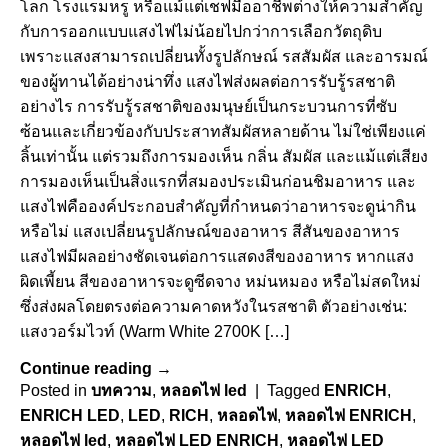
โลก โรงแรมหรู หรือแม้แต่เชฟมืออาชีพต่างให้ความสำคัญ
กับการออกแบบแสงไฟไม่น้อยไปกว่าการเลือกวัตถุดิบ
เพราะแสงสามารถเปลี่ยนทั้งรูปลักษณ์ รสสัมผัส และอารมณ์
ของผู้ทานได้อย่างน่าทึ่ง แสงไฟส่งผลต่อการรับรู้รสชาติ
อย่างไร การรับรู้รสชาติของมนุษย์เป็นกระบวนการที่ซับ
ซ้อนและเกี่ยวข้องกับประสาทสัมผัสหลายด้าน ไม่ใช่เพียงแค่
ลิ้นเท่านั้น แต่รวมถึงการมองเห็น กลิ่น สัมผัส และแม้แต่เสียง
การมองเห็นเป็นสิ่งแรกที่สมองประเมินก่อนชิมอาหาร และ
แสงไฟคือองค์ประกอบสำคัญที่กำหนดว่าอาหารจะดูน่ากิน
หรือไม่ แสงเปลี่ยนรูปลักษณ์ของอาหาร สีสันของอาหาร
แสงไฟมีผลอย่างชัดเจนต่อการแสดงสีของอาหาร หากแสง
ผิดเพี้ยน สีของอาหารจะดูซีดจาง หม่นหมอง หรือไม่สดใหม่
ซึ่งส่งผลโดยตรงต่อความคาดหวังในรสชาติ ตัวอย่างเช่น:
แสงวอร์มไวท์ (Warm White 2700K […]
Continue reading
→
Posted in
บทความ
,
หลอดไฟ led
|
Tagged
ENRICH
,
ENRICH LED
,
LED
,
RICH
,
หลอดไฟ
,
หลอดไฟ ENRICH
,
หลอดไฟ led
,
หลอดไฟ LED ENRICH
,
หลอดไฟ LED