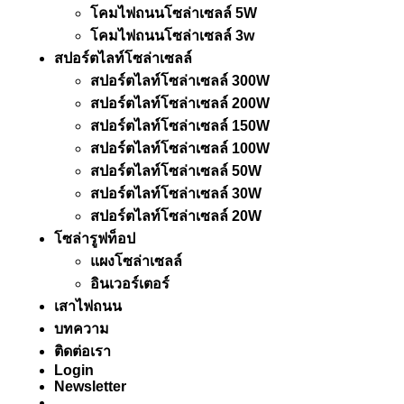
โคมไฟถนนโซล่าเซลล์ 5W
โคมไฟถนนโซล่าเซลล์ 3w
สปอร์ตไลท์โซล่าเซลล์
สปอร์ตไลท์โซล่าเซลล์ 300W
สปอร์ตไลท์โซล่าเซลล์ 200W
สปอร์ตไลท์โซล่าเซลล์ 150W
สปอร์ตไลท์โซล่าเซลล์ 100W
สปอร์ตไลท์โซล่าเซลล์ 50W
สปอร์ตไลท์โซล่าเซลล์ 30W
สปอร์ตไลท์โซล่าเซลล์ 20W
โซล่ารูฟท็อป
แผงโซล่าเซลล์
อินเวอร์เตอร์
เสาไฟถนน
บทความ
ติดต่อเรา
Login
Newsletter