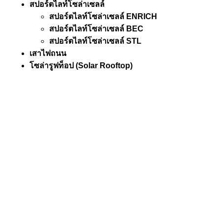
สปอร์ตไลท์โซล่าเซลล์
สปอร์ตไลท์โซล่าเซลล์ ENRICH
สปอร์ตไลท์โซล่าเซลล์ BEC
สปอร์ตไลท์โซล่าเซลล์ STL
เสาไฟถนน
โซล่ารูฟท็อป (Solar Rooftop)