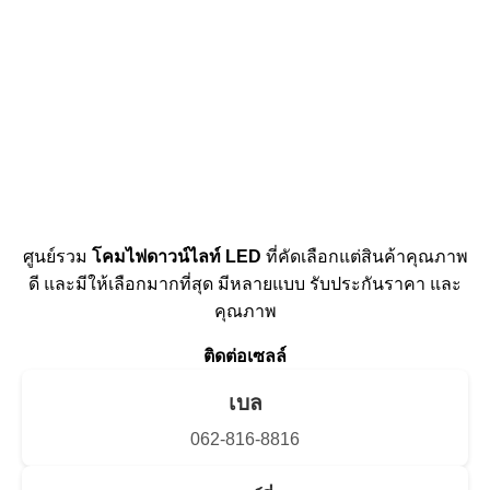
ศูนย์รวม
โคมไฟดาวน์ไลท์ LED
ที่คัดเลือกแต่สินค้าคุณภาพ
ดี และมีให้เลือกมากที่สุด มีหลายแบบ รับประกันราคา และ
คุณภาพ
ติดต่อเซลล์
เบล
062-816-8816