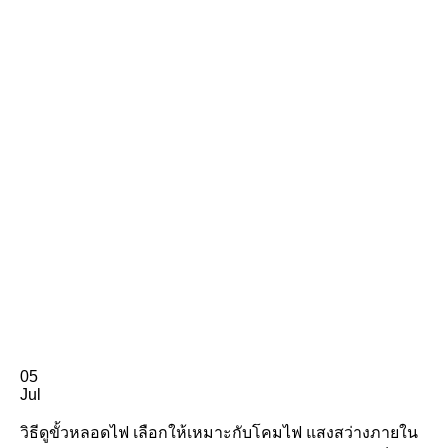
05
Jul
วิธีดูขั้วหลอดไฟ เลือกให้เหมาะกับโคมไฟ แสงสว่างภายใน