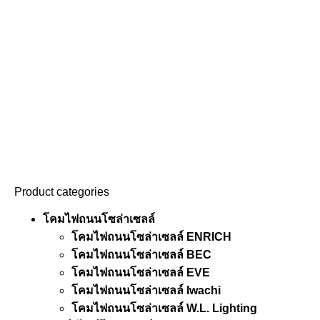
Product categories
โคมไฟถนนโซล่าเซลล์
โคมไฟถนนโซล่าเซลล์ ENRICH
โคมไฟถนนโซล่าเซลล์ BEC
โคมไฟถนนโซล่าเซลล์ EVE
โคมไฟถนนโซล่าเซลล์ Iwachi
โคมไฟถนนโซล่าเซลล์ W.L. Lighting