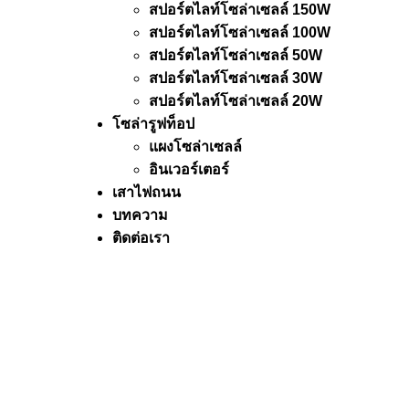
สปอร์ตไลท์โซล่าเซลล์ 150W
สปอร์ตไลท์โซล่าเซลล์ 100W
สปอร์ตไลท์โซล่าเซลล์ 50W
สปอร์ตไลท์โซล่าเซลล์ 30W
สปอร์ตไลท์โซล่าเซลล์ 20W
โซล่ารูฟท็อป
แผงโซล่าเซลล์
อินเวอร์เตอร์
เสาไฟถนน
บทความ
ติดต่อเรา