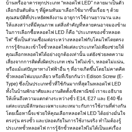
บ้านหรืออาคารทุกประเภท “หลอดไฟ LED” กลายมาเป็นตัว
เลือกอันดับต้น ๆ ที่ผู้คนหันมาเลือกใช้มากขึ้นเรื่อย ๆ ด้วย
คุณสมบัติที่ประหยัดพลังงาน อายุการใช้งานยาวนาน และ
ให้แสงสว่างที่มีคุณภาพ แต่สิ่งสำคัญที่หลายคนอาจมองข้าม
ในการเลือกซื้อหลอดไฟ LED ก็คือ “ประเภทของขั้วหลอด
ไฟ” ซึ่งเป็นส่วนเชื่อมต่อระหว่างหลอดไฟกับโคมไฟโดยตรง
การรู้จักและเข้าใจขั้วหลอดไฟแต่ละประเภทไม่เพียงช่วยให้
คุณเลือกหลอดไฟได้อย่างถูกต้องเท่านั้น แต่ยังช่วยลดความ
เสี่ยงจากการติดตั้งผิดประเภท เช่น ไฟไม่เข้า, หลอดไม่แน่น,
หรือแม้แต่ปัญหาทางไฟฟ้าอื่น ๆ ที่อาจเกิดขึ้นโดยไม่คาดคิด
ขั้วหลอดไฟแบบเกลียว หรือที่เรียกกันว่า Edison Screw (E-
Type) ซึ่งเป็นประเภทขั้วที่ใช้กันมากที่สุดในหลอดไฟ LED
ทั้งในบ้านพักอาศัยและงานติดตั้งเชิงพาณิชย์ เราจะอธิบาย
ให้เห็นถึงความแตกต่างระหว่างขั้ว E14, E27 และ E40 ซึ่ง
แต่ละแบบมีลักษณะเฉพาะและเหมาะกับการใช้งานที่ต่างกัน
โดยเนื้อหานี้จะช่วยให้คุณเลือกหลอดไฟ LED ได้อย่างมั่นใจ
ตรงรุ่น ตรงขั้ว และปลอดภัยในการใช้งานจริง ทำไมต้องรู้
ประเภทขั้วหลอดไฟ การรู้จักขั้วหลอดไฟไม่ได้เป็นแค่เรื่อง