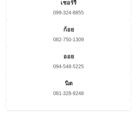
เชอร์รี่
099-324-8855
ก้อย
082-750-1309
ออย
094-548-5225
นิต
081-328-9248
Visa
PayPal
Stripe
MasterCard
Cash