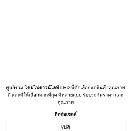
ศูนย์รวม
โคมไฟดาวน์ไลท์ LED
ที่คัดเลือกแต่สินค้าคุณภาพ
ดี และมีให้เลือกมากที่สุด มีหลายแบบ รับประกันราคา และ
คุณภาพ
ติดต่อเซลล์
เบล