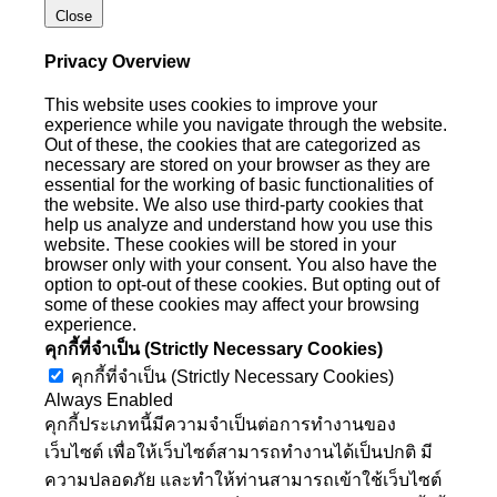
Close
Privacy Overview
This website uses cookies to improve your
experience while you navigate through the website.
Out of these, the cookies that are categorized as
necessary are stored on your browser as they are
essential for the working of basic functionalities of
the website. We also use third-party cookies that
help us analyze and understand how you use this
website. These cookies will be stored in your
browser only with your consent. You also have the
option to opt-out of these cookies. But opting out of
some of these cookies may affect your browsing
experience.
คุกกี้ที่จำเป็น (Strictly Necessary Cookies)
คุกกี้ที่จำเป็น (Strictly Necessary Cookies)
Always Enabled
คุกกี้ประเภทนี้มีความจำเป็นต่อการทำงานของ
เว็บไซต์ เพื่อให้เว็บไซต์สามารถทำงานได้เป็นปกติ มี
ความปลอดภัย และทำให้ท่านสามารถเข้าใช้เว็บไซต์