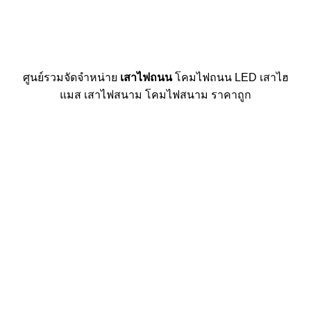
ศูนย์รวมจัดจำหน่าย
เสาไฟถนน
โคมไฟถนน LED เสาไฮ
แมส เสาไฟสนาม โคมไฟสนาม ราคาถูก