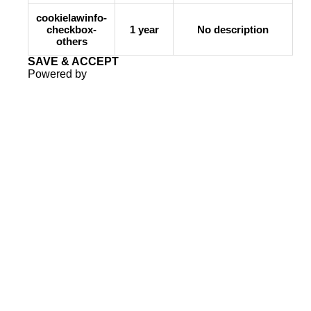
cookielawinfo-
checkbox-
1 year
No description
others
SAVE & ACCEPT
Powered by