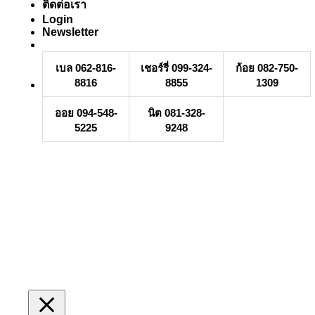
ติดต่อเรา
Login
Newsletter
เบล 062-816-
เชอร์รี่ 099-324-
ก้อย 082-750-
8816
8855
1309
ออย 094-548-
นิต 081-328-
5225
9248