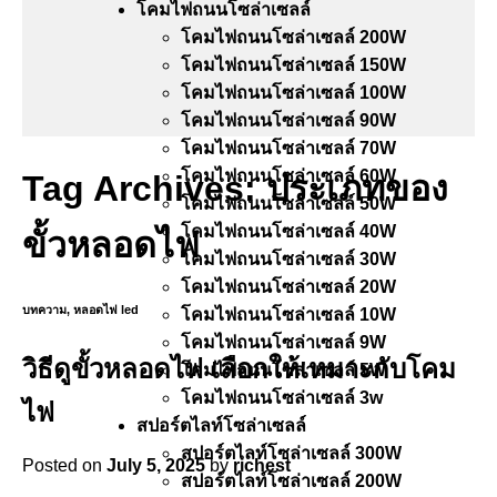
โคมไฟถนนโซล่าเซลล์
โคมไฟถนนโซล่าเซลล์ 200W
โคมไฟถนนโซล่าเซลล์ 150W
โคมไฟถนนโซล่าเซลล์ 100W
โคมไฟถนนโซล่าเซลล์ 90W
โคมไฟถนนโซล่าเซลล์ 70W
โคมไฟถนนโซล่าเซลล์ 60W
Tag Archives:
ประเภทของ
่โคมไฟถนนโซล่าเซลล์ 50W
โคมไฟถนนโซล่าเซลล์ 40W
ขั้วหลอดไฟ
โคมไฟถนนโซล่าเซลล์ 30W
โคมไฟถนนโซล่าเซลล์ 20W
บทความ
,
หลอดไฟ led
โคมไฟถนนโซล่าเซลล์ 10W
โคมไฟถนนโซล่าเซลล์ 9W
วิธีดูขั้วหลอดไฟ เลือกให้เหมาะกับโคม
โคมไฟถนนโซล่าเซลล์ 5W
โคมไฟถนนโซล่าเซลล์ 3w
ไฟ
สปอร์ตไลท์โซล่าเซลล์
สปอร์ตไลท์โซล่าเซลล์ 300W
Posted on
July 5, 2025
by
richest
สปอร์ตไลท์โซล่าเซลล์ 200W