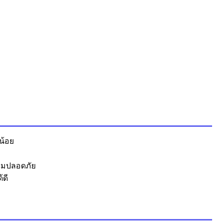
น้อย
วามปลอดภัย
้ดี