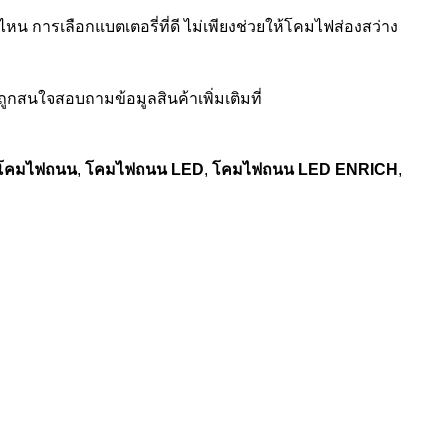
 การเลือกแบตเตอรี่ที่ดี ไม่เพียงช่วยให้โคมไฟส่องสว่าง
นใจสอบถามข้อมูลสินค้าเพิ่มเติมที่
โคมไฟถนน
,
โคมไฟถนน LED
,
โคมไฟถนน LED ENRICH
,