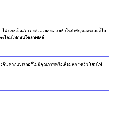
าไฟ และเป็นมิตรต่อสิ่งแวดล้อม แต่หัวใจสำคัญของระบบนี้ไม่
ของ
โคมไฟถนนโซล่าเซลล์
ืน หากแบตเตอรี่ไม่มีคุณภาพหรือเสื่อมสภาพเร็ว
โคมไฟ