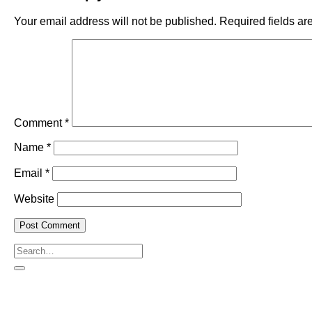
Your email address will not be published.
Required fields a
Comment
*
Name
*
Email
*
Website
Search
for: