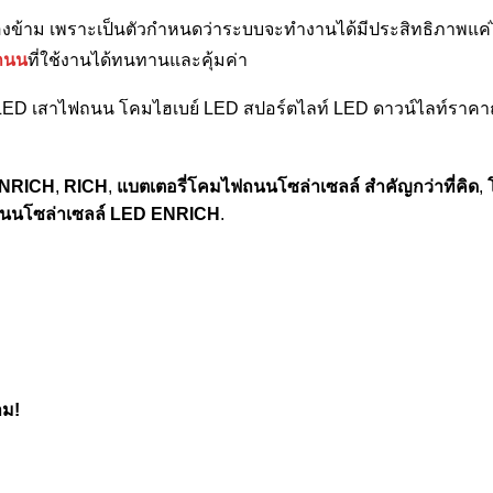
องข้าม เพราะเป็นตัวกำหนดว่าระบบจะทำงานได้มีประสิทธิภาพแค่ไหน
ถนน
ที่ใช้งานได้ทนทานและคุ้มค่า
 เสาไฟถนน โคมไฮเบย์ LED สปอร์ตไลท์ LED ดาวน์ไลท์ราคาถูกส
NRICH
,
RICH
,
แบตเตอรี่โคมไฟถนนโซล่าเซลล์ สำคัญกว่าที่คิด
,
นนโซล่าเซลล์ LED ENRICH
.
าม!