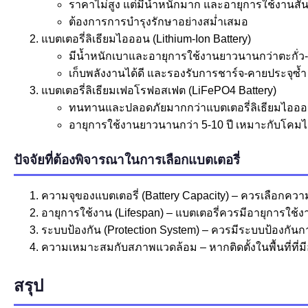
ราคาไม่สูง แต่มีน้ำหนักมาก และอายุการใช้งานสั้
ต้องการการบำรุงรักษาอย่างสม่ำเสมอ
แบตเตอรี่ลิเธียมไอออน (Lithium-Ion Battery)
มีน้ำหนักเบาและอายุการใช้งานยาวนานกว่าตะกั่ว
เก็บพลังงานได้ดี และรองรับการชาร์จ-คายประจุซ้
แบตเตอรี่ลิเธียมเฟอโรฟอสเฟต (LiFePO4 Battery)
ทนทานและปลอดภัยมากกว่าแบตเตอรี่ลิเธียมไอออน
อายุการใช้งานยาวนานกว่า 5-10 ปี เหมาะกับโค
ปัจจัยที่ต้องพิจารณาในการเลือกแบตเตอรี่
ความจุของแบตเตอรี่ (Battery Capacity) – ควรเลือกควา
อายุการใช้งาน (Lifespan) – แบตเตอรี่ควรมีอายุการใช้งาน
ระบบป้องกัน (Protection System) – ควรมีระบบป้องกั
ความเหมาะสมกับสภาพแวดล้อม – หากติดตั้งในพื้นที่ที่ม
สรุป