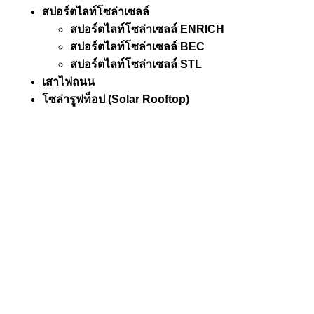
สปอร์ตไลท์โซล่าเซลล์
สปอร์ตไลท์โซล่าเซลล์ ENRICH
สปอร์ตไลท์โซล่าเซลล์ BEC
สปอร์ตไลท์โซล่าเซลล์ STL
เสาไฟถนน
โซล่ารูฟท็อป (Solar Rooftop)