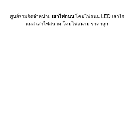
ศูนย์รวมจัดจำหน่าย
เสาไฟถนน
โคมไฟถนน LED เสาไฮ
แมส เสาไฟสนาม โคมไฟสนาม ราคาถูก