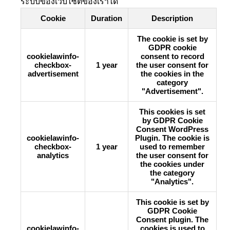
ระบบของเว็บไซต์ของเราได้
Cookie
Duration
Description
The cookie is set by
GDPR cookie
cookielawinfo-
consent to record
checkbox-
1 year
the user consent for
advertisement
the cookies in the
category
"Advertisement".
This cookies is set
by GDPR Cookie
Consent WordPress
cookielawinfo-
Plugin. The cookie is
checkbox-
1 year
used to remember
analytics
the user consent for
the cookies under
the category
"Analytics".
This cookie is set by
GDPR Cookie
Consent plugin. The
cookielawinfo-
cookies is used to