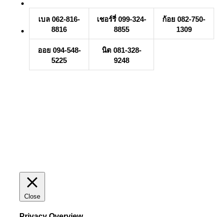
เบล 062-816-
เชอร์รี่ 099-324-
ก้อย 082-750-
8816
8855
1309
ออย 094-548-
นิต 081-328-
5225
9248
Close
Privacy Overview