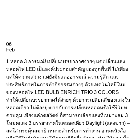
06
Feb
1 หลอด 3 อารมณ์! เปลี่ยนบรรยากาศง่ายๆ แค่เปลี่ยนแสง
หลอดไฟ LED เป็นองค์ประกอบสำคัญของทุกพื้นที่ ไม่เพียง
แต่ให้ความสว่าง แต่ยังมีผลต่ออารมณ์ ความรู้สึก และ
ประสิทธิภาพในการทำกิจกรรมต่างๆ ด้วยเทคโนโลยีใหม่
ของหลอดไฟ LED BULB ENRICH TRIO 3 COLORS
ทำให้เปลี่ยนบรรยากาศได้ง่ายๆ ด้วยการเปลี่ยนสีของแสงใน
หลอดเดียว ไม่ต้องยุ่งยากกับการเปลี่ยนหลอดหรือใช้รีโมท
ควบคุม เพียงแค่กดสวิตช์ ก็สามารถเลือกแสงที่เหมาะสม 3
โหมดแสง 3 บรรยากาศในหลอดเดียว Daylight (แสงขาว) –
สดใส กระตุ้นสมาธิ เหมาะสำหรับการทำงาน อ่านหนังสือ