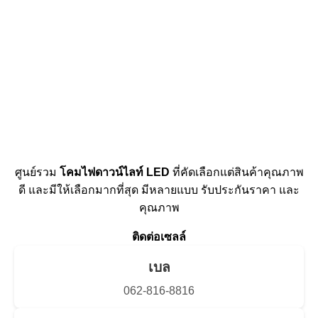
ศูนย์รวม
โคมไฟดาวน์ไลท์ LED
ที่คัดเลือกแต่สินค้าคุณภาพ
ดี และมีให้เลือกมากที่สุด มีหลายแบบ รับประกันราคา และ
คุณภาพ
ติดต่อเซลล์
เบล
062-816-8816