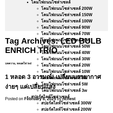
โคมไฟถนนโซล่าเซลล์
โคมไฟถนนโซล่าเซลล์ 200W
โคมไฟถนนโซล่าเซลล์ 150W
โคมไฟถนนโซล่าเซลล์ 100W
โคมไฟถนนโซล่าเซลล์ 90W
โคมไฟถนนโซล่าเซลล์ 70W
Tag Archives:
LED BULB
โคมไฟถนนโซล่าเซลล์ 60W
่โคมไฟถนนโซล่าเซลล์ 50W
ENRICH TRIO
โคมไฟถนนโซล่าเซลล์ 40W
โคมไฟถนนโซล่าเซลล์ 30W
บทความ
,
หลอดไฟ led
โคมไฟถนนโซล่าเซลล์ 20W
โคมไฟถนนโซล่าเซลล์ 10W
1 หลอด 3 อารมณ์! เปลี่ยนบรรยากาศ
โคมไฟถนนโซล่าเซลล์ 9W
โคมไฟถนนโซล่าเซลล์ 5W
ง่ายๆ แค่เปลี่ยนแสง
โคมไฟถนนโซล่าเซลล์ 3w
สปอร์ตไลท์โซล่าเซลล์
Posted on
February 6, 2025
by
richest
สปอร์ตไลท์โซล่าเซลล์ 300W
สปอร์ตไลท์โซล่าเซลล์ 200W