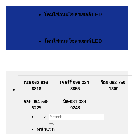
Skip
to
โคมไฟถนนโซล่าเซลล์ LED
content
โคมไฟถนนโซล่าเซลล์ LED
เบล 062-816-
เชอร์รี่ 099-324-
ก้อย 082-750-
8816
8855
1309
ออย 094-548-
นิต 081-328-
5225
9248
Search
for:
หน้าแรก