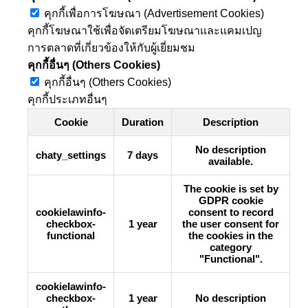
คุกกี้เพื่อการโฆษณา (Advertisement Cookies)
คุกกี้โฆษณาใช้เพื่อจัดเตรียมโฆษณาและแคมเปญ
การตลาดที่เกี่ยวข้องให้กับผู้เยี่ยมชม
คุกกี้อื่นๆ (Others Cookies)
คุกกี้อื่นๆ (Others Cookies)
คุกกี้ประเภทอื่นๆ
Cookie
Duration
Description
No description
chaty_settings
7 days
available.
The cookie is set by
GDPR cookie
cookielawinfo-
consent to record
checkbox-
1 year
the user consent for
functional
the cookies in the
category
"Functional".
cookielawinfo-
checkbox-
1 year
No description