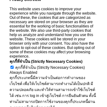
This website uses cookies to improve your
experience while you navigate through the website.
Out of these, the cookies that are categorized as
necessary are stored on your browser as they are
essential for the working of basic functionalities of
the website. We also use third-party cookies that
help us analyze and understand how you use this
website. These cookies will be stored in your
browser only with your consent. You also have the
option to opt-out of these cookies. But opting out of
some of these cookies may affect your browsing
experience.
คุกกี้ที่จำเป็น (Strictly Necessary Cookies)
คุกกี้ที่จำเป็น (Strictly Necessary Cookies)
Always Enabled
คุกกี้ประเภทนี้มีความจำเป็นต่อการทำงานของ
เว็บไซต์ เพื่อให้เว็บไซต์สามารถทำงานได้เป็นปกติ มี
ความปลอดภัย และทำให้ท่านสามารถเข้าใช้เว็บไซต์
ได้ เช่น การ log in เข้าสู่เว็บไซต์ การยืนยันตัวตน ทั้งนี้
ท่านไม่สามารถปิดการใช้งานของคุกกี้ประเภทนี้ผ่าน