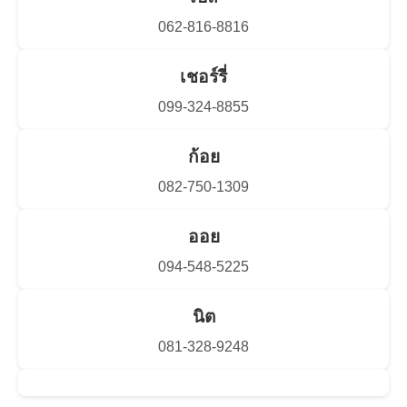
062-816-8816
เชอร์รี่
099-324-8855
ก้อย
082-750-1309
ออย
094-548-5225
นิต
081-328-9248
Visa