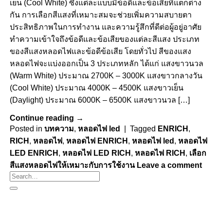
เย็น (Cool White) ซึ่งแต่ละแบบมีข้อดีและข้อเสียที่แตกต่าง
กัน การเลือกสีแสงที่เหมาะสมจะช่วยเพิ่มความสบายตา
ประสิทธิภาพในการทำงาน และความรู้สึกที่ดีต่อผู้อยู่อาศัย
ทำความเข้าใจถึงข้อดีและข้อเสียของแต่ละสีแสง ประเภท
ของสีแสงหลอดไฟและข้อดีข้อเสีย โดยทั่วไป สีของแสง
หลอดไฟจะแบ่งออกเป็น 3 ประเภทหลัก ได้แก่ แสงขาวนวล
(Warm White) ประมาณ 2700K – 3000K แสงขาวกลางวัน
(Cool White) ประมาณ 4000K – 4500K แสงขาวเย็น
(Daylight) ประมาณ 6000K – 6500K แสงขาวนวล […]
Continue reading
→
Posted in
บทความ
,
หลอดไฟ led
|
Tagged
ENRICH
,
RICH
,
หลอดไฟ
,
หลอดไฟ ENRICH
,
หลอดไฟ led
,
หลอดไฟ
LED ENRICH
,
หลอดไฟ LED RICH
,
หลอดไฟ RICH
,
เลือก
สีแสงหลอดไฟให้เหมาะกับการใช้งาน
Leave a comment
Search
for: