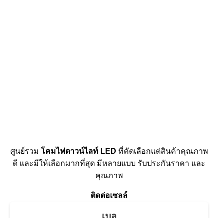
ศูนย์รวม
โคมไฟดาวน์ไลท์ LED
ที่คัดเลือกแต่สินค้าคุณภาพ
ดี และมีให้เลือกมากที่สุด มีหลายแบบ รับประกันราคา และ
คุณภาพ
ติดต่อเซลล์
เบล