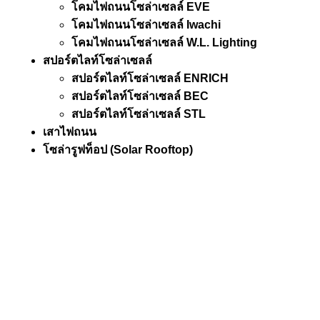
โคมไฟถนนโซล่าเซลล์ EVE
โคมไฟถนนโซล่าเซลล์ Iwachi
โคมไฟถนนโซล่าเซลล์ W.L. Lighting
สปอร์ตไลท์โซล่าเซลล์
สปอร์ตไลท์โซล่าเซลล์ ENRICH
สปอร์ตไลท์โซล่าเซลล์ BEC
สปอร์ตไลท์โซล่าเซลล์ STL
เสาไฟถนน
โซล่ารูฟท็อป (Solar Rooftop)