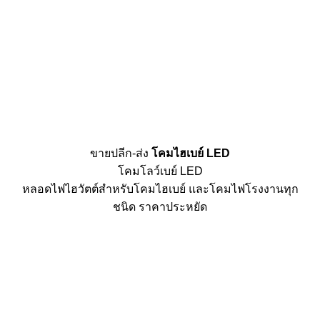
ขายปลีก-ส่ง
โคมไฮเบย์ LED
โคมโลว์เบย์ LED
หลอดไฟไฮวัตต์สำหรับโคมไฮเบย์ และโคมไฟโรงงานทุก
ชนิด ราคาประหยัด