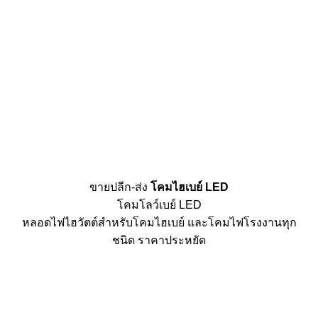
ขายปลีก-ส่ง
โคมไฮเบย์ LED
โคมโลว์เบย์ LED
หลอดไฟไฮวัตต์สำหรับโคมไฮเบย์ และโคมไฟโรงงานทุก
ชนิด ราคาประหยัด