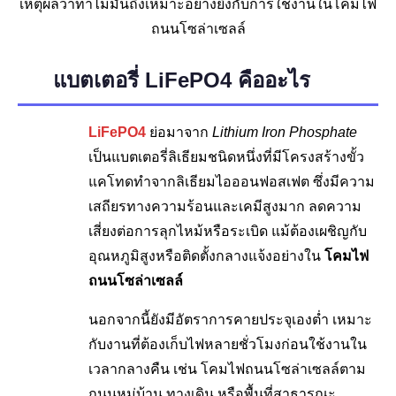
เหตุผลว่าทำไมมันถึงเหมาะอย่างยิ่งกับการใช้งานในโคมไฟ
ถนนโซล่าเซลล์
แบตเตอรี่
LiFePO4
คืออะไร
LiFePO4
ย่อมาจาก
Lithium Iron Phosphate
เป็นแบตเตอรี่ลิเธียมชนิดหนึ่งที่มีโครงสร้างขั้ว
แคโทดทำจากลิเธียมไอออนฟอสเฟต ซึ่งมีความ
เสถียรทางความร้อนและเคมีสูงมาก ลดความ
เสี่ยงต่อการลุกไหม้หรือระเบิด แม้ต้องเผชิญกับ
อุณหภูมิสูงหรือติดตั้งกลางแจ้งอย่างใน
โคมไฟ
ถนนโซล่าเซลล์
นอกจากนี้ยังมีอัตราการคายประจุเองต่ำ เหมาะ
กับงานที่ต้องเก็บไฟหลายชั่วโมงก่อนใช้งานใน
เวลากลางคืน เช่น โคมไฟถนนโซล่าเซลล์ตาม
ถนนหมู่บ้าน ทางเดิน หรือพื้นที่สาธารณะ