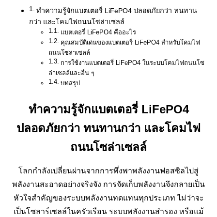
ทำความรู้จักแบตเตอรี่ LiFePO4 ปลอดภัยกว่า ทนทาน
กว่า และโคมไฟถนนโซล่าเซลล์
แบตเตอรี่ LiFePO4 คืออะไร
คุณสมบัติเด่นของแบตเตอรี่ LiFePO4 สำหรับโคมไฟ
ถนนโซล่าเซลล์
การใช้งานแบตเตอรี่ LiFePO4 ในระบบโคมไฟถนนโซ
ล่าเซลล์และอื่น ๆ
บทสรุป
ทำความรู้จักแบตเตอรี่
LiFePO4
ปลอดภัยกว่า ทนทานกว่า และโคมไฟ
ถนนโซล่าเซลล์
โลกกำลังเปลี่ยนผ่านจากการพึ่งพาพลังงานฟอสซิลไปสู่
พลังงานสะอาดอย่างจริงจัง การจัดเก็บพลังงานจึงกลายเป็น
หัวใจสำคัญของระบบพลังงานทดแทนทุกประเภท ไม่ว่าจะ
เป็นโซลาร์เซลล์ในครัวเรือน ระบบพลังงานสำรอง หรือแม้