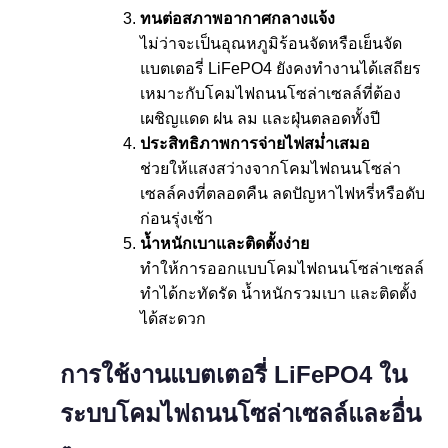
ทนต่อสภาพอากาศกลางแจ้ง
ไม่ว่าจะเป็นอุณหภูมิร้อนจัดหรือเย็นจัด
แบตเตอรี่ LiFePO4 ยังคงทำงานได้เสถียร
เหมาะกับโคมไฟถนนโซล่าเซลล์ที่ต้อง
เผชิญแดด ฝน ลม และฝุ่นตลอดทั้งปี
ประสิทธิภาพการจ่ายไฟสม่ำเสมอ
ช่วยให้แสงสว่างจากโคมไฟถนนโซล่า
เซลล์คงที่ตลอดคืน ลดปัญหาไฟหรี่หรือดับ
ก่อนรุ่งเช้า
น้ำหนักเบาและติดตั้งง่าย
ทำให้การออกแบบโคมไฟถนนโซล่าเซลล์
ทำได้กะทัดรัด น้ำหนักรวมเบา และติดตั้ง
ได้สะดวก
การใช้งานแบตเตอรี่
LiFePO4
ใน
ระบบโคมไฟถนนโซล่าเซลล์และอื่น