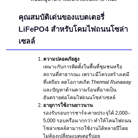
คุณสมบัติเด่นของแบตเตอรี่
LiFePO4
สำหรับโคมไฟถนนโซล่า
เซลล์
ความปลอดภัยสูง
เหมาะกับการติดตั้งในพื้นที่ชุมชนหรือ
สถานที่สาธารณะ เพราะมีโครงสร้างเคมี
ที่เสถียร ลดโอกาสเกิด
Thermal Runaway
และปัญหาด้านความร้อนที่อาจเป็น
อันตรายต่อโคมไฟถนนโซล่าเซลล์
อายุการใช้งานยาวนาน
รองรับรอบการชาร์จ-คายประจุได้ 2,000–
5,000 รอบหรือมากกว่า ทำให้โคมไฟถนน
โซล่าเซลล์สามารถใช้งานได้หลายปีโดย
ไม่ต้องเปลี่ยนแบตเตอรี่บ่อย