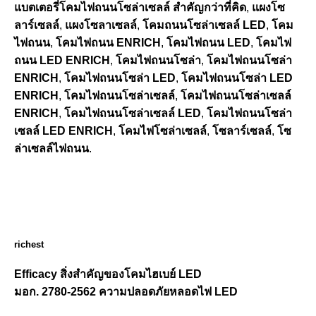
แบตเตอรี่โคมไฟถนนโซล่าเซลล์ สำคัญกว่าที่คิด
,
แผงโซ
ลาร์เซลล์
,
แผงโซลาเซลล์
,
โคมถนนโซล่าเซลล์ LED
,
โคม
ไฟถนน
,
โคมไฟถนน ENRICH
,
โคมไฟถนน LED
,
โคมไฟ
ถนน LED ENRICH
,
โคมไฟถนนโซล่า
,
โคมไฟถนนโซล่า
ENRICH
,
โคมไฟถนนโซล่า LED
,
โคมไฟถนนโซล่า LED
ENRICH
,
โคมไฟถนนโซล่าเซลล์
,
โคมไฟถนนโซล่าเซลล์
ENRICH
,
โคมไฟถนนโซล่าเซลล์ LED
,
โคมไฟถนนโซล่า
เซลล์ LED ENRICH
,
โคมไฟโซล่าเซลล์
,
โซลาร์เซลล์
,
โซ
ล่าเซลล์ไฟถนน
.
richest
Efficacy สิ่งสำคัญของโคมไฮเบย์ LED
มอก. 2780-2562 ความปลอดภัยหลอดไฟ LED