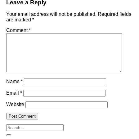
Leave a Reply
Your email address will not be published.
Required fields
are marked
*
Comment
*
Name
*
Email
*
Website
Search
for: