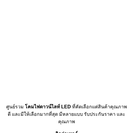
ศูนย์รวม
โคมไฟดาวน์ไลท์ LED
ที่คัดเลือกแต่สินค้าคุณภาพ
ดี และมีให้เลือกมากที่สุด มีหลายแบบ รับประกันราคา และ
คุณภาพ