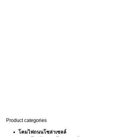
Product categories
โคมไฟถนนโซล่าเซลล์