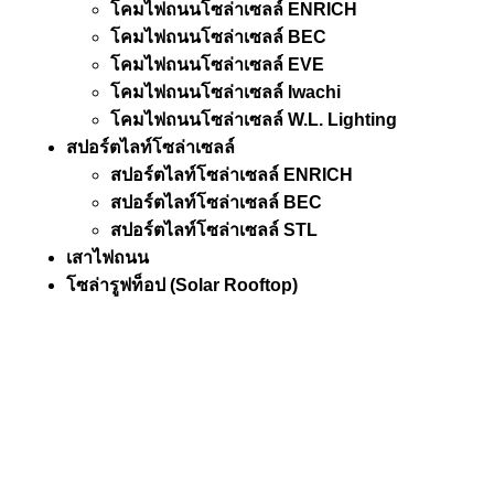
โคมไฟถนนโซล่าเซลล์ ENRICH
โคมไฟถนนโซล่าเซลล์ BEC
โคมไฟถนนโซล่าเซลล์ EVE
โคมไฟถนนโซล่าเซลล์ Iwachi
โคมไฟถนนโซล่าเซลล์ W.L. Lighting
สปอร์ตไลท์โซล่าเซลล์
สปอร์ตไลท์โซล่าเซลล์ ENRICH
สปอร์ตไลท์โซล่าเซลล์ BEC
สปอร์ตไลท์โซล่าเซลล์ STL
เสาไฟถนน
โซล่ารูฟท็อป (Solar Rooftop)