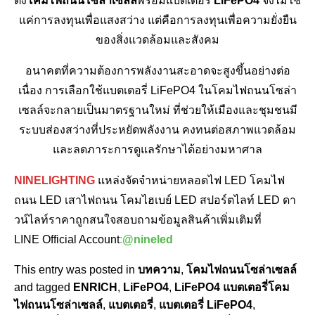
ตั้ง
โคมไฟถนนโซล่าเซลล์
พร้อมแบตเตอรี่
LiFePO4
จึงไม่ใช่
แค่การลงทุนเพื่อแสงสว่าง แต่คือการลงทุนเพื่อความยั่งยืน
ของสิ่งแวดล้อมและสังคม
อนาคตที่ความต้องการพลังงานสะอาดจะสูงขึ้นอย่างต่อ
เนื่อง การเลือกใช้แบตเตอรี่ LiFePO4 ในโคมไฟถนนโซล่า
เซลล์จะกลายเป็นมาตรฐานใหม่ ที่ช่วยให้เมืองและชุมชนมี
ระบบส่องสว่างที่ประหยัดพลังงาน คงทนต่อสภาพแวดล้อม
และลดภาระการดูแลรักษาได้อย่างมหาศาล
NINELIGHTING
แหล่งจัดจำหน่ายหลอดไฟ LED โคมไฟ
ถนน LED เสาไฟถนน โคมไฮเบย์ LED สปอร์ตไลท์ LED ดา
วน์ไลท์ราคาถูกสนใจสอบถามข้อมูลสินค้าเพิ่มเติมที่
LINE Official Account
:
@nineled
This entry was posted in
บทความ
,
โคมไฟถนนโซล่าเซลล์
and tagged
ENRICH
,
LiFePO4
,
LiFePO4 แบตเตอรี่โคม
ไฟถนนโซล่าเซลล์
,
แบตเตอรี่
,
แบตเตอรี่ LiFePO4
,