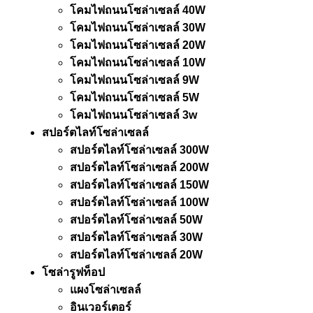
โคมไฟถนนโซล่าเซลล์ 40W
โคมไฟถนนโซล่าเซลล์ 30W
โคมไฟถนนโซล่าเซลล์ 20W
โคมไฟถนนโซล่าเซลล์ 10W
โคมไฟถนนโซล่าเซลล์ 9W
โคมไฟถนนโซล่าเซลล์ 5W
โคมไฟถนนโซล่าเซลล์ 3w
สปอร์ตไลท์โซล่าเซลล์
สปอร์ตไลท์โซล่าเซลล์ 300W
สปอร์ตไลท์โซล่าเซลล์ 200W
สปอร์ตไลท์โซล่าเซลล์ 150W
สปอร์ตไลท์โซล่าเซลล์ 100W
สปอร์ตไลท์โซล่าเซลล์ 50W
สปอร์ตไลท์โซล่าเซลล์ 30W
สปอร์ตไลท์โซล่าเซลล์ 20W
โซล่ารูฟท็อป
แผงโซล่าเซลล์
อินเวอร์เตอร์