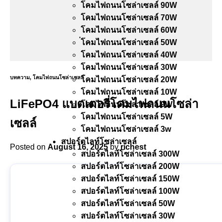
โคมไฟถนนโซล่าเซลล์ 90W
โคมไฟถนนโซล่าเซลล์ 70W
โคมไฟถนนโซล่าเซลล์ 60W
่โคมไฟถนนโซล่าเซลล์ 50W
โคมไฟถนนโซล่าเซลล์ 40W
โคมไฟถนนโซล่าเซลล์ 30W
บทความ
,
โคมไฟถนนโซล่าเซลล์
โคมไฟถนนโซล่าเซลล์ 20W
โคมไฟถนนโซล่าเซลล์ 10W
LiFePO4 แบตเตอรี่โคมไฟถนนโซล่า
โคมไฟถนนโซล่าเซลล์ 9W
โคมไฟถนนโซล่าเซลล์ 5W
เซลล์
โคมไฟถนนโซล่าเซลล์ 3w
สปอร์ตไลท์โซล่าเซลล์
Posted on
August 16, 2025
by
richest
สปอร์ตไลท์โซล่าเซลล์ 300W
สปอร์ตไลท์โซล่าเซลล์ 200W
สปอร์ตไลท์โซล่าเซลล์ 150W
สปอร์ตไลท์โซล่าเซลล์ 100W
สปอร์ตไลท์โซล่าเซลล์ 50W
สปอร์ตไลท์โซล่าเซลล์ 30W