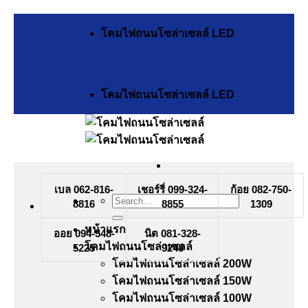
Skip
to
โคมไฟถนนโซล่าเซลล์ LED
content
โคมไฟถนนโซล่าเซลล์ LED
เบล 062-816-
เชอร์รี่ 099-324-
ก้อย 082-750-
Search
8816
8855
1309
for:
หน้าแรก
ออย 094-548-
นิต 081-328-
โคมไฟถนนโซล่าเซลล์
5225
9248
โคมไฟถนนโซล่าเซลล์ 200W
โคมไฟถนนโซล่าเซลล์ 150W
โคมไฟถนนโซล่าเซลล์ 100W