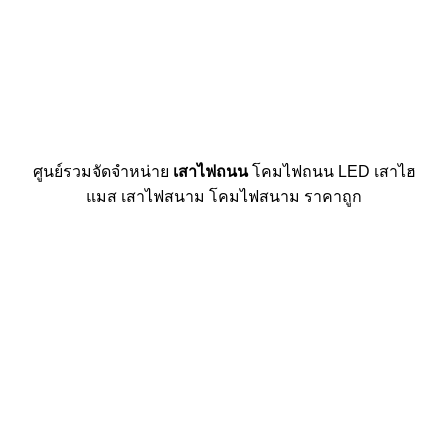
ศูนย์รวมจัดจำหน่าย
เสาไฟถนน
โคมไฟถนน LED เสาไฮ
แมส เสาไฟสนาม โคมไฟสนาม ราคาถูก