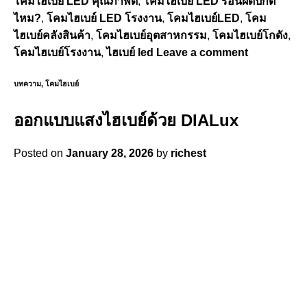
โคมไฮเบย์ LED คุณภาพดี
,
โคมไฮเบย์ LED ร้อนผิดปกติ
ไหม?
,
โคมไฮเบย์ LED โรงงาน
,
โคมไฮเบย์LED
,
โคม
ไฮเบย์คลังสินค้า
,
โคมไฮเบย์อุตสาหกรรม
,
โคมไฮเบย์โกดัง
,
โคมไฮเบย์โรงงาน
,
ไฮเบย์ led
Leave a comment
บทความ
,
โคมไฮเบย์
ออกแบบแสงไฮเบย์ด้วย DIALux
Posted on
January 28, 2026
by
richest