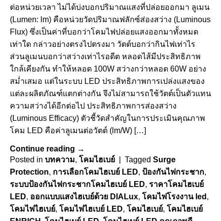
ต่อหน่วยเวลา ไม่ได้บ่งบอกปริมาณแสงที่ปล่อยออกมา ลูเมน
(Lumen: lm) คือหน่วยวัดปริมาณฟลักซ์ส่องสว่าง (Luminous
Flux) ซึ่งเป็นค่าที่บอกว่าโคมไฟปล่อยแสงออกมาทั้งหมด
เท่าใด กล่าวอย่างตรงไปตรงมา วัตต์บอกว่ากินไฟเท่าไร
ส่วนลูเมนบอกว่าสว่างเท่าไรอดีต หลอดไส้มีประสิทธิภาพ
ใกล้เคียงกัน ทำให้หลอด 100W สว่างกว่าหลอด 60W อย่าง
สม่ำเสมอ แต่ในระบบ LED ประสิทธิภาพการเปล่งแสงของ
แต่ละผลิตภัณฑ์แตกต่างกัน จึงไม่สามารถใช้วัตต์เป็นตัวแทน
ความสว่างได้อีกต่อไป ประสิทธิภาพการส่องสว่าง
(Luminous Efficacy) ตัวชี้วัดสำคัญในการประเมินคุณภาพ
โคม LED คือค่าลูเมนต่อวัตต์ (lm/W) […]
Continue reading
→
Posted in
บทความ
,
โคมไฮเบย์
|
Tagged
Surge
Protection
,
การเลือกโคมไฮเบย์ LED
,
ป้องกันไฟกระชาก
,
ระบบป้องกันไฟกระชากโคมไฮเบย์ LED
,
ราคาโคมไฮเบย์
LED
,
ออกแบบแสงไฮเบย์ด้วย DIALux
,
โคมไฟโรงงาน led
,
โคมไฟไฮเบย์
,
โคมไฟไฮเบย์ LED
,
โคมไฮเบย์
,
โคมไฮเบย์