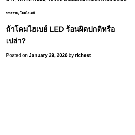
บทความ
,
โคมไฮเบย์
ถ้าโคมไฮเบย์ LED ร้อนผิดปกติหรือ
เปล่า?
Posted on
January 29, 2026
by
richest