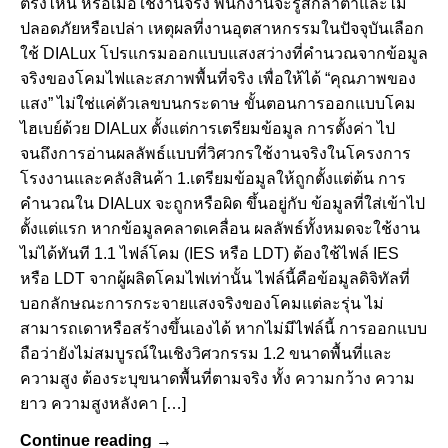
ตรงไหน หรือเมื่อใช้งานจริง พนักงานจะรู้สึกล้าตาและไม่
ปลอดภัยหรือเปล่า เหตุผลที่งานอุตสาหกรรมในปัจจุบันเลือก
ใช้ DIALux โปรแกรมออกแบบแสงสว่างที่คำนวณจากข้อมูล
จริงของโคมไฟและสภาพพื้นที่จริง เพื่อให้ได้ “คุณภาพของ
แสง” ไม่ใช่แค่ตัวเลขบนกระดาษ ขั้นตอนการออกแบบโคม
ไฮเบย์ด้วย DIALux ตั้งแต่การเตรียมข้อมูล การตั้งค่า ไป
จนถึงการอ่านผลลัพธ์แบบที่วิศวกรใช้งานจริงในโครงการ
โรงงานและคลังสินค้า 1.เตรียมข้อมูลให้ถูกตั้งแต่ต้น การ
คำนวณใน DIALux จะถูกหรือผิด ขึ้นอยู่กับ ข้อมูลที่ใส่เข้าไป
ตั้งแต่แรก หากข้อมูลคลาดเคลื่อน ผลลัพธ์ทั้งหมดจะใช้งาน
ไม่ได้ทันที 1.1 ไฟล์โคม (IES หรือ LDT) ต้องใช้ไฟล์ IES
หรือ LDT จากผู้ผลิตโคมไฟเท่านั้น ไฟล์นี้คือข้อมูลดิจิทัลที่
บอกลักษณะการกระจายแสงจริงของโคมแต่ละรุ่น ไม่
สามารถเดาหรือสร้างขึ้นเองได้ หากไม่มีไฟล์นี้ การออกแบบ
ถือว่ายังไม่สมบูรณ์ในเชิงวิศวกรรม 1.2 ขนาดพื้นที่และ
ความสูง ต้องระบุขนาดพื้นที่ตามจริง ทั้ง ความกว้าง ความ
ยาว ความสูงหลังคา […]
Continue reading
→