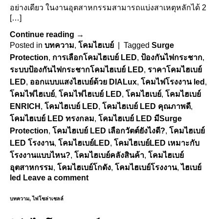
อย่างเดียว ในงานอุตสาหกรรมสามารถแบ่งสาเหตุหลักได้ 2
[…]
Continue reading
→
Posted in
บทความ
,
โคมไฮเบย์
|
Tagged
Surge
Protection
,
การเลือกโคมไฮเบย์ LED
,
ป้องกันไฟกระชาก
,
ระบบป้องกันไฟกระชากโคมไฮเบย์ LED
,
ราคาโคมไฮเบย์
LED
,
ออกแบบแสงไฮเบย์ด้วย DIALux
,
โคมไฟโรงงาน led
,
โคมไฟไฮเบย์
,
โคมไฟไฮเบย์ LED
,
โคมไฮเบย์
,
โคมไฮเบย์
ENRICH
,
โคมไฮเบย์ LED
,
โคมไฮเบย์ LED คุณภาพดี
,
โคมไฮเบย์ LED ทรงกลม
,
โคมไฮเบย์ LED มีSurge
Protection
,
โคมไฮเบย์ LED เลือกวัตต์ยังไงดี?
,
โคมไฮเบย์
LED โรงงาน
,
โคมไฮเบย์LED
,
โคมไฮเบย์LED เหมาะกับ
โรงงานแบบไหน?
,
โคมไฮเบย์คลังสินค้า
,
โคมไฮเบย์
อุตสาหกรรม
,
โคมไฮเบย์โกดัง
,
โคมไฮเบย์โรงงาน
,
ไฮเบย์
led
Leave a comment
บทความ
,
ไฟโซล่าเซลล์