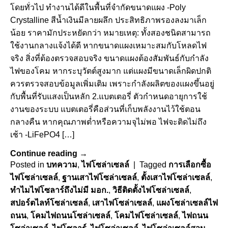
โดยทั่วไป ทำงานได้ดีในพื้นที่จำกัดขนาดแผง -Poly
Crystalline สีน้ำเงินมีลายผลึก ประสิทธิภาพรองลงมาเล็ก
น้อย ราคามักประหยัดกว่า หมายเหตุ: ทั้งสองชนิดสามารถ
ใช้งานกลางแจ้งได้ดี หากขนาดแผงเหมาะสมกับโหลดไฟ
จริง สิ่งที่ต้องตรวจสอบจริง ขนาดแผงต้องสัมพันธ์กับกำลัง
ไฟของโคม หากระบุวัตต์สูงมาก แต่แผงมีขนาดเล็กผิดปกติ
ควรตรวจสอบข้อมูลเพิ่มเติม เพราะกำลังผลิตของแผงขึ้นอยู่
กับพื้นที่รับแสงเป็นหลัก 2.แบตเตอรี่ ตัวกำหนดอายุการใช้
งานของระบบ แบตเตอรี่คือส่วนที่เก็บพลังงานไว้ใช้ตอน
กลางคืน หากคุณภาพต่ำหรือความจุไม่พอ ไฟจะติดไม่ถึง
เช้า -LiFePO4 […]
Continue reading
→
Posted in
บทความ
,
ไฟโซล่าเซลล์
|
Tagged
การเลือกซื้อ
ไฟโซล่าเซลล์
,
ฐานเสาไฟโซล่าเซลล์
,
ตั้งเสาไฟโซล่าเซลล์
,
ทำไมไฟโซลาร์ถึงไม่มี มอก.
,
วิธีติดตั้งไฟโซล่าเซลล์
,
สปอร์ตไลท์โซล่าเซลล์
,
เสาไฟโซล่าเซลล์
,
แผงโซล่าเซลล์ไฟ
ถนน
,
โคมไฟถนนโซล่าเซลล์
,
โคมไฟโซล่าเซลล์
,
ไฟถนน