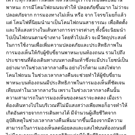
พาหนะ การมีโคมไฟถนนจะทำให้ ปลอดภัยขึ้นมาก ไม่ว่าจะ
ปลอดภัยจาก การมองทางไม่เห็น หรือ จาก โจรขโมยก็แล้ว
แต่ โคมไฟที่นิยมนำมาเป็นโคมไฟถนนสาธารณะ เพื่อติดตั้ง
และให้แสงสว่างในเส้นทางการจราจรต่างๆ ทั้งนี้จะนิยมนำ
ไปเป็นไฟถนนตามข้างทาง โดยทั่วไปแล้ว จะมีวัตถุประสงค์
ในการใช้งานเพื่อเพิ่มความปลอดภัยและประสิทธิภาพใน
การมองเห็นให้กับผู้ขับขี่ยานพาหนะบนท้องถนน รวมไปถึง
ประชาชนที่ต้องเดินทางบนทางเดินเท้าซึ่งจะมีประโยชน์เป็น
อย่างมากในช่วงเวลากลางคืน อย่างไรก็ตาม แสงไฟจาก
โคมไฟถนน ในช่วงเวลากลางคืนจะช่วยทำให้ผู้ขับขี่ยาน
พาหนะบนท้องถนนมีประสิทธิภาพในการมองเห็นที่ชัดเจน
เทียบเท่าในเวลากลางวัน เพราะในช่วงเวลากลางคืนนั้น
ความสามารถในการมองเห็นของคนเราจะลดลง เมื่อเรา
ต้องเดินทางไปในบริเวณที่ไม่มีแสงสว่างเพียงพอก็อาจทำให้
เกิดอันตรายจากการเดินทางได้ มีจำนวนผู้เสียชีวิตจาก
อุบัติเหตุในช่วงเวลากลางคืนเพิ่มมากขึ้นเนื่องจากมีความ
สามารถในการมองเห็นลดน้อยลงและแสงไฟบนท้องถนนที่