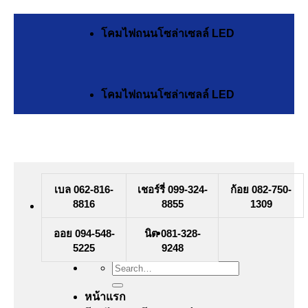
Skip
to
โคมไฟถนนโซล่าเซลล์ LED
content
โคมไฟถนนโซล่าเซลล์ LED
เบล 062-816-
เชอร์รี่ 099-324-
ก้อย 082-750-
8816
8855
1309
ออย 094-548-
นิต 081-328-
5225
9248
Search
for:
หน้าแรก