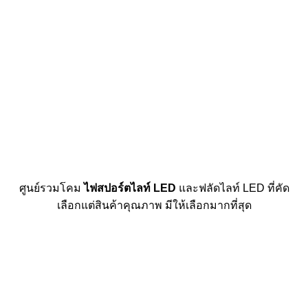
ศูนย์รวมโคม
ไฟสปอร์ตไลท์ LED
และฟลัดไลท์ LED ที่คัด
เลือกแต่สินค้าคุณภาพ มีให้เลือกมากที่สุด