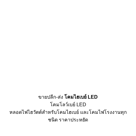
ขายปลีก-ส่ง
โคมไฮเบย์ LED
โคมโลว์เบย์ LED
หลอดไฟไฮวัตต์สำหรับโคมไฮเบย์ และโคมไฟโรงงานทุก
ชนิด ราคาประหยัด