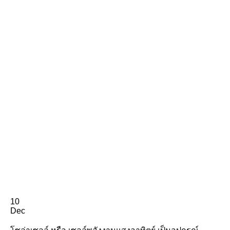
10
Dec