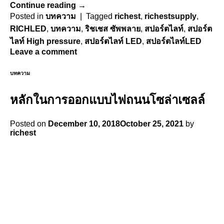
Continue reading
→
Posted in
บทความ
|
Tagged
richest
,
richestsupply
,
RICHLED
,
บทความ
,
ริชเชส ซัพพลาย
,
สปอร์ตไลท์
,
สปอร์ต
ไลท์ High pressure
,
สปอร์ตไลท์ LED
,
สปอร์ตไลท์LED
Leave a comment
บทความ
หลักในการออกแบบไฟถนนโซล่าเซลล์
Posted on
December 10, 2018
October 25, 2021
by
richest