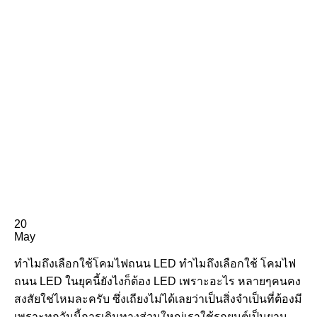
20
May
ทำไมถึงเลือกใช้โคมไฟถนน LED ทำไมถึงเลือกใช้ โคมไฟ
ถนน LED ในยุคนี้ยังไงก็ต้อง LED เพราะอะไร หลายๆคนคง
สงสัยใช่ไหมละครับ ซึ่งเถียงไม่ได้เลยว่าเป็นสิ่งจำเป็นที่ต้องมี
เพราะทุกวันนี้การเดินทางส่วนใหญ่เราใช้รถยนต์เป็นยาน