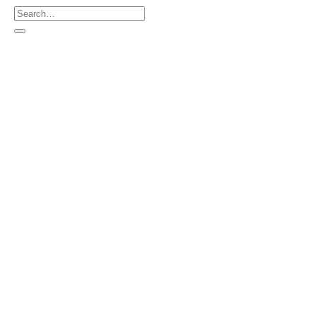
Search
for: