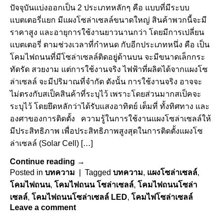
ปัจจุบันแบ่งออกเป็น 2 ประเภทหลักๆ คือ แบบที่มีระบบ
แบตเตอรี่แยก มีแผงโซล่าเซลล์ขนาดใหญ่ สินค้าพวกนี้จะมี
ราคาสูง และอายุการใช้งานยาวนานกว่า โดยมีการเปลี่ยน
แบตเตอรี่ ตามช่วงเวลาที่กำหนด กับอีกประเภทหนึ่ง คือ เป็น
โคมไฟถนนที่มีโซล่าเซลล์ติดอยู่ด้านบน จะมีขนาดเล็กกระ
ทัดรัด สวยงาม แต่การใช้งานจริง ไฟฟ้าที่ผลิตได้จากแผงโซ
ล่าเซลล์ จะมีปริมาณที่จำกัด ดังนั้น การใช้งานจริง อาจจะ
ไม่ตรงกับสเป็คสินค้าที่ระบุไว้ เพราะโดยส่วนมากสเป็คจะ
ระบุไว้ โดยยึดหลักว่าได้รับแสงอาทิตย์ เต็มที่ ทั้งทิศทาง และ
องศาของการติดตั้ง ความรู้ในการใช้งานแผงโซล่าเซลล์ให้
มีประสิทธิภาพ เพื่อประสิทธิภาพสูงสุดในการติดตั้งแผงโซ
ล่าเซลล์ (Solar Cell) […]
Continue reading
→
Posted in
บทความ
|
Tagged
บทความ
,
แผงโซล่าเซลล์
,
โคมไฟถนน
,
โคมไฟถนน โซล่าเซลล์
,
โคมไฟถนนโซล่า
เซลล์
,
โคมไฟถนนโซล่าเซลล์ LED
,
โคมไฟโซล่าเซลล์
Leave a comment