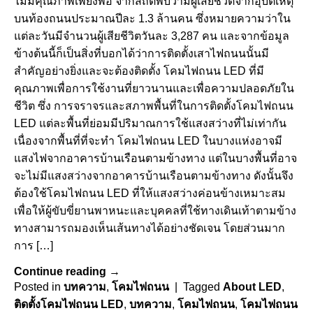
ไม่มีคุณภาพเพียงพอ จากสถิติพบว่ามีผู้เสียชีวิตจากอุบัติเหตุ
บนท้องถนนประมาณปีละ 1.3 ล้านคน ซึ่งหมายความว่าใน
แต่ละวันมีจำนวนผู้เสียชีวิตวันละ 3,287 คน และจากข้อมูล
ข้างต้นนี้ก็เป็นสิ่งที่บอกได้ว่าการติดตั้งเสาไฟถนนนั้นมี
สำคัญอย่างยิ่งและจะต้องติดตั้ง โคมไฟถนน LED ที่มี
คุณภาพเพื่อการใช้งานที่ยาวนานและเพื่อความปลอดภัยใน
ชีวิต ซึ่ง การจราจรและสภาพพื้นที่ในการติดตั้งโคมไฟถนน
LED แต่ละพื้นที่ย่อมมีปริมาณการใช้แสงสว่างที่ไม่เท่ากัน
เนื่องจากพื้นที่ที่จะทำ โคมไฟถนน LED ในบางแห่งอาจมี
แสงไฟจากอาคารบ้านเรือนตามข้างทาง แต่ในบางพื้นที่อาจ
จะไม่มีแสงสว่างจากอาคารบ้านเรือนตามข้างทาง ดังนั้นจึง
ต้องใช้โคมไฟถนน LED ที่ให้แสงสว่างค่อนข้างเหมาะสม
เพื่อให้ผู้ขับขี่ยานพาหนะและบุคคลที่ใช้ทางเดินเท้าตามข้าง
ทางสามารถมองเห็นเส้นทางได้อย่างชัดเจน โดยส่วนมาก
การ […]
Continue reading
→
Posted in
บทความ
,
โคมไฟถนน
|
Tagged
About LED
,
ติดตั้งโคมไฟถนน LED
,
บทความ
,
โคมไฟถนน
,
โคมไฟถนน