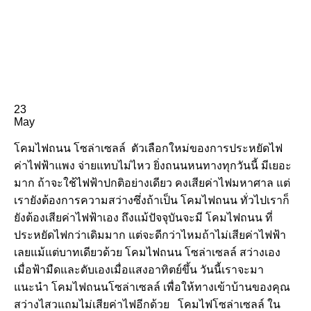
23
May
โคมไฟถนน โซล่าเซลล์ ตัวเลือกใหม่ของการประหยัดไฟ
ค่าไฟฟ้าแพง จ่ายแทบไม่ไหว ยิ่งถนนหนทางทุกวันนี้ มีเยอะ
มาก ถ้าจะใช้ไฟฟ้าปกติอย่างเดียว คงเสียค่าไฟมหาศาล แต่
เรายังต้องการความสว่างซึ่งถ้าเป็น โคมไฟถนน ทั่วไปเราก็
ยังต้องเสียค่าไฟฟ้าเอง ถึงแม้ปัจจุบันจะมี โคมไฟถนน ที่
ประหยัดไฟกว่าเดิมมาก แต่จะดีกว่าไหมถ้าไม่เสียค่าไฟฟ้า
เลยแม้แต่บาทเดียวด้วย โคมไฟถนน โซล่าเซลล์ สว่างเอง
เมื่อฟ้ามืดและดับเองเมื่อแสงอาทิตย์ขึ้น วันนี้เราจะมา
แนะนำ โคมไฟถนนโซล่าเซลล์ เพื่อให้ทางเข้าบ้านของคุณ
สว่างไสวแถมไม่เสียค่าไฟอีกด้วย โคมไฟโซล่าเซลล์ ใน