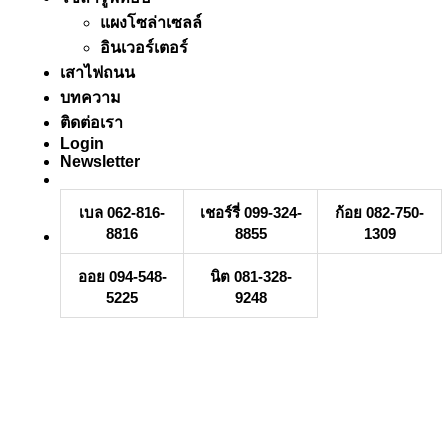
แผงโซล่าเซลล์
อินเวอร์เตอร์
เสาไฟถนน
บทความ
ติดต่อเรา
Login
Newsletter
เบล 062-816-
เชอร์รี่ 099-324-
ก้อย 082-750-
8816
8855
1309
ออย 094-548-
นิต 081-328-
5225
9248