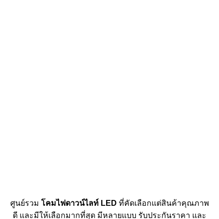
ศูนย์รวม
โคมไฟดาวน์ไลท์ LED
ที่คัดเลือกแต่สินค้าคุณภาพ
ดี และมีให้เลือกมากที่สุด มีหลายแบบ รับประกันราคา และ