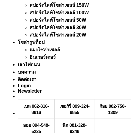
สปอร์ตไลท์โซล่าเซลล์ 150W
สปอร์ตไลท์โซล่าเซลล์ 100W
สปอร์ตไลท์โซล่าเซลล์ 50W
สปอร์ตไลท์โซล่าเซลล์ 30W
สปอร์ตไลท์โซล่าเซลล์ 20W
โซล่ารูฟท็อป
แผงโซล่าเซลล์
อินเวอร์เตอร์
เสาไฟถนน
บทความ
ติดต่อเรา
Login
Newsletter
เบล 062-816-
เชอร์รี่ 099-324-
ก้อย 082-750-
8816
8855
1309
ออย 094-548-
นิต 081-328-
5225
9248