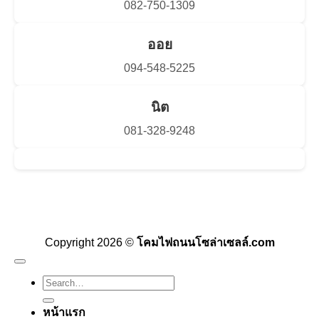
082-750-1309
ออย
094-548-5225
นิต
081-328-9248
Visa
PayPal
Stripe
MasterCard
Cash
On
Copyright 2026 ©
โคมไฟถนนโซล่าเซลล์.com
Delivery
Search
for:
หน้าแรก