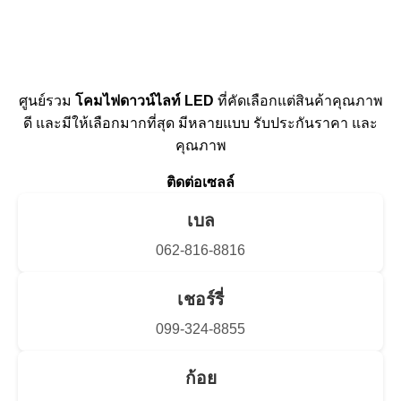
ศูนย์รวม
โคมไฟดาวน์ไลท์ LED
ที่คัดเลือกแต่สินค้าคุณภาพ
ดี และมีให้เลือกมากที่สุด มีหลายแบบ รับประกันราคา และ
คุณภาพ
ติดต่อเซลล์
เบล
062-816-8816
เชอร์รี่
099-324-8855
ก้อย