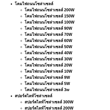
โคมไฟถนนโซล่าเซลล์
โคมไฟถนนโซล่าเซลล์ 200W
โคมไฟถนนโซล่าเซลล์ 150W
โคมไฟถนนโซล่าเซลล์ 100W
โคมไฟถนนโซล่าเซลล์ 90W
โคมไฟถนนโซล่าเซลล์ 70W
โคมไฟถนนโซล่าเซลล์ 60W
่โคมไฟถนนโซล่าเซลล์ 50W
โคมไฟถนนโซล่าเซลล์ 40W
โคมไฟถนนโซล่าเซลล์ 30W
โคมไฟถนนโซล่าเซลล์ 20W
โคมไฟถนนโซล่าเซลล์ 10W
โคมไฟถนนโซล่าเซลล์ 9W
โคมไฟถนนโซล่าเซลล์ 5W
โคมไฟถนนโซล่าเซลล์ 3w
สปอร์ตไลท์โซล่าเซลล์
สปอร์ตไลท์โซล่าเซลล์ 300W
สปอร์ตไลท์โซล่าเซลล์ 200W