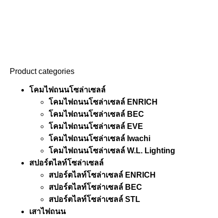
Product categories
โคมไฟถนนโซล่าเซลล์
โคมไฟถนนโซล่าเซลล์ ENRICH
โคมไฟถนนโซล่าเซลล์ BEC
โคมไฟถนนโซล่าเซลล์ EVE
โคมไฟถนนโซล่าเซลล์ Iwachi
โคมไฟถนนโซล่าเซลล์ W.L. Lighting
สปอร์ตไลท์โซล่าเซลล์
สปอร์ตไลท์โซล่าเซลล์ ENRICH
สปอร์ตไลท์โซล่าเซลล์ BEC
สปอร์ตไลท์โซล่าเซลล์ STL
เสาไฟถนน