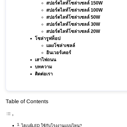
สปอร์ตไลท์โซล่าเซลล์ 150W
สปอร์ตไลท์โซล่าเซลล์ 100W
สปอร์ตไลท์โซล่าเซลล์ 50W
สปอร์ตไลท์โซล่าเซลล์ 30W
สปอร์ตไลท์โซล่าเซลล์ 20W
โซล่ารูฟท็อป
แผงโซล่าเซลล์
อินเวอร์เตอร์
เสาไฟถนน
บทความ
ติดต่อเรา
Table of Contents
ไฮเบย์LED ใช้กับโรงงานแบบไหน?