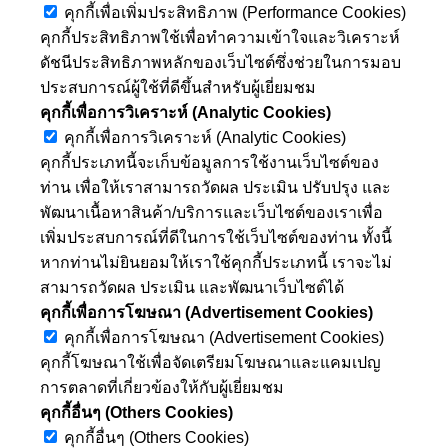
คุกกี้เพื่อเพิ่มประสิทธิภาพ (Performance Cookies)
คุกกี้ประสิทธิภาพใช้เพื่อทำความเข้าใจและวิเคราะห์
ดัชนีประสิทธิภาพหลักของเว็บไซต์ซึ่งช่วยในการมอบ
ประสบการณ์ผู้ใช้ที่ดีขึ้นสำหรับผู้เยี่ยมชม
คุกกี้เพื่อการวิเคราะห์ (Analytic Cookies)
คุกกี้เพื่อการวิเคราะห์ (Analytic Cookies)
คุกกี้ประเภทนี้จะเก็บข้อมูลการใช้งานเว็บไซต์ของ
ท่าน เพื่อให้เราสามารถวัดผล ประเมิน ปรับปรุง และ
พัฒนาเนื้อหาสินค้า/บริการและเว็บไซต์ของเราเพื่อ
เพิ่มประสบการณ์ที่ดีในการใช้เว็บไซต์ของท่าน ทั้งนี้
หากท่านไม่ยินยอมให้เราใช้คุกกี้ประเภทนี้ เราจะไม่
สามารถวัดผล ประเมิน และพัฒนาเว็บไซต์ได้
คุกกี้เพื่อการโฆษณา (Advertisement Cookies)
คุกกี้เพื่อการโฆษณา (Advertisement Cookies)
คุกกี้โฆษณาใช้เพื่อจัดเตรียมโฆษณาและแคมเปญ
การตลาดที่เกี่ยวข้องให้กับผู้เยี่ยมชม
คุกกี้อื่นๆ (Others Cookies)
คุกกี้อื่นๆ (Others Cookies)