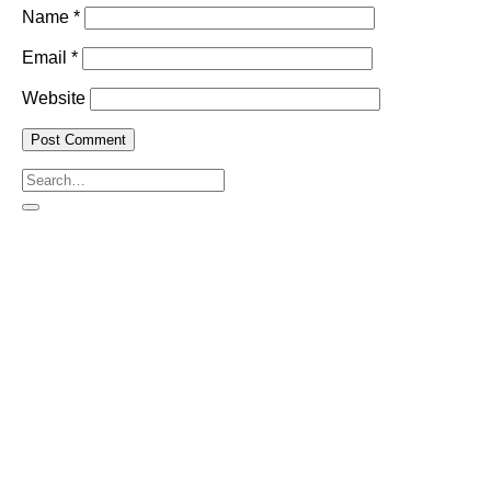
Name
*
Email
*
Website
Search
for: