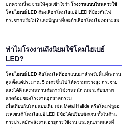
บทความนี้จ
ะช่วยให้คุณเข้าใจว่า
โรงงานแบบไหนควรใช้
โคมไฮเบย์ LED
ต้องเลือกโคมไฮเบย์ LED ที่ป้องกันไฟ
กระชากหรือไม่? และปัญหาที่เจอถ้าเลือกโคมไม่เหมาะสม
ทำไมโรงงานถึงนิยมใช้โคมไฮเบย์
LED?
โคมไฮเบย์ LED
คือโคมไฟที่ออกแบบมาสำหรับพื้นที่เพดาน
สูง ตั้งแต่ประมาณ 5 เมตรขึ้นไป ให้ความสว่างสูง กระจาย
แสงได้ดี และทนทานต่อการใช้งานหนัก เหมาะกับสภาพ
แวดล้อมของโรงงานอุตสาหกรรม
เมื่อเทียบกับโคมแบบเดิม เช่น Metal Halide หรือโคมฟลูออ
เรสเซนต์ โคมไฮเบย์ LED มีข้อได้เปรียบชัดเจน ทั้งในด้าน
การประหยัดพลังงาน อายุการใช้งาน และคุณภาพแสงที่