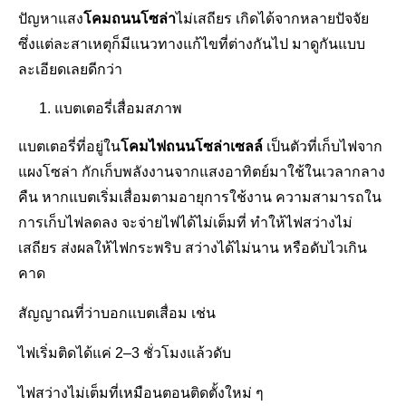
ปัญหาแสง
โคมถนนโซล่า
ไม่เสถียร เกิดได้จากหลายปัจจัย
ซึ่งแต่ละสาเหตุก็มีแนวทางแก้ไขที่ต่างกันไป มาดูกันแบบ
ละเอียดเลยดีกว่า
แบตเตอรี่เสื่อมสภาพ
แบตเตอรี่ที่อยู่ใน
โคมไฟถนนโซล่าเซลล์
เป็นตัวที่เก็บไฟจาก
แผงโซล่า กักเก็บพลังงานจากแสงอาทิตย์มาใช้ในเวลากลาง
คืน หากแบตเริ่มเสื่อมตามอายุการใช้งาน ความสามารถใน
การเก็บไฟลดลง จะจ่ายไฟได้ไม่เต็มที่ ทำให้ไฟสว่างไม่
เสถียร ส่งผลให้ไฟกระพริบ สว่างได้ไม่นาน หรือดับไวเกิน
คาด
สัญญาณที่ว่าบอกแบตเสื่อม เช่น
ไฟเริ่มติดได้แค่ 2–3 ชั่วโมงแล้วดับ
ไฟสว่างไม่เต็มที่เหมือนตอนติดตั้งใหม่ ๆ