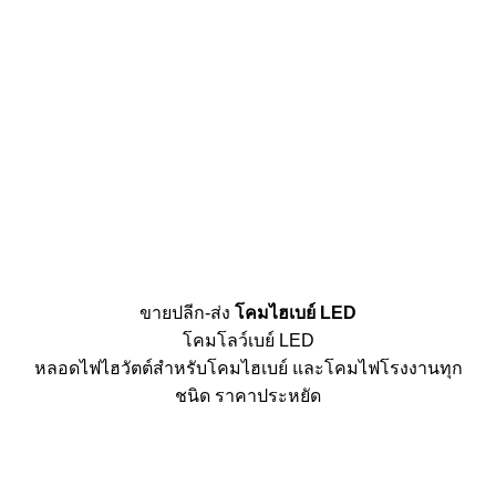
ขายปลีก-ส่ง
โคมไฮเบย์ LED
โคมโลว์เบย์ LED
หลอดไฟไฮวัตต์สำหรับโคมไฮเบย์ และโคมไฟโรงงานทุก
ชนิด ราคาประหยัด