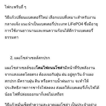
ไฟกะพริบถี่ ๆ
วิธีแก้:เปลี่ยนแบตเตอรี่ใหม่ เลือกแบบที่เหมาะสำหรับงาน
กลางแจ้ง แนะนำเป็นแบตเตอรี่ประเภท LiFePO4 ซึ่งมีอายุ
การใช้งานยาวนานและทนความร้อนได้ดีกว่าแบตเตอรี่
ธรรมดา
แผงโซล่าเซลล์สกปรก
แผงโซล่าเซลล์ของ
โคมไฟถนนโซล่า
มีหน้าที่รับพลังงาน
จากแสงแดดโดยตรง ต้องเจอกับฝุ่น ฝน อยู่ทุกวัน ถ้าแผง
สกปรก มีคราบฝุ่น ดิน หรือคราบน้ำฝนเกาะ จะทำให้
ประสิทธิภาพการชาร์จไฟลดลง ส่งผลให้แบตเตอรี่เก็บไฟได้
น้อย ไฟที่ปล่อยออกมาก็เลยไม่เสถียร
วิธีแก้:หมั่นเช็ดทำความสะอาดแผงโซล่า เป็นประจำอย่าง