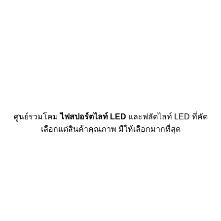
ศูนย์รวมโคม
ไฟสปอร์ตไลท์ LED
และฟลัดไลท์ LED ที่คัด
เลือกแต่สินค้าคุณภาพ มีให้เลือกมากที่สุด