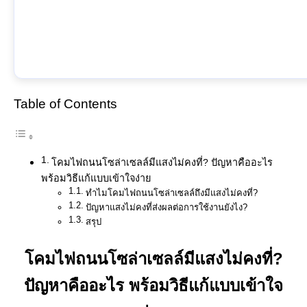
Table of Contents
โคมไฟถนนโซล่าเซลล์มีแสงไม่คงที่? ปัญหาคืออะไร
พร้อมวิธีแก้แบบเข้าใจง่าย
ทำไมโคมไฟถนนโซล่าเซลล์ถึงมีแสงไม่คงที่?
ปัญหาแสงไม่คงที่ส่งผลต่อการใช้งานยังไง?
สรุป
โคมไฟถนนโซล่าเซลล์มีแสงไม่คงที่
?
ปัญหาคืออะไร พร้อมวิธีแก้แบบเข้าใจ