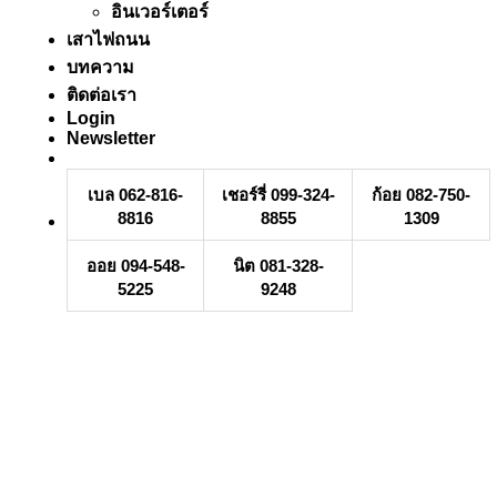
อินเวอร์เตอร์
เสาไฟถนน
บทความ
ติดต่อเรา
Login
Newsletter
เบล 062-816-
เชอร์รี่ 099-324-
ก้อย 082-750-
8816
8855
1309
ออย 094-548-
นิต 081-328-
5225
9248