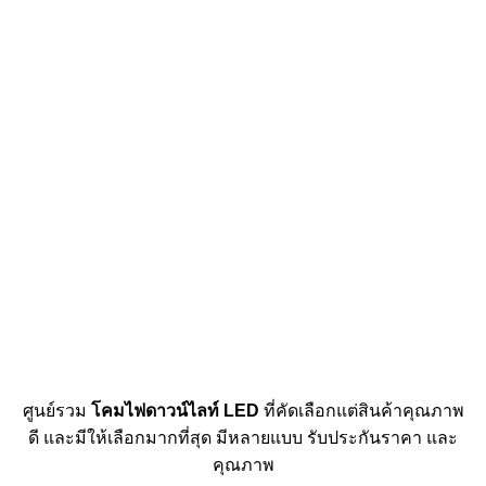
ศูนย์รวม
โคมไฟดาวน์ไลท์ LED
ที่คัดเลือกแต่สินค้าคุณภาพ
ดี และมีให้เลือกมากที่สุด มีหลายแบบ รับประกันราคา และ
คุณภาพ