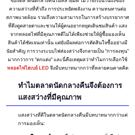
ของตลาดนัดกลางคืนในหลายมิติ ไม่ว่าจะเป็นในแง่ของ
ความสว่างที่ทั่วถึง การประหยัดพลังงาน ความทนทานต่อ
สภาพแวดล้อม รวมถึงความสามารถในการสร้างบรรยากาศ
ที่ดึงดูดสายตาและชวนให้ผู้คนอยากหยุดเดินชมสินค้า แสง
จากหลอดไฟที่มีคุณภาพดีไม่ได้เพียงช่วยให้ผู้ซื้อมองเห็น
สินค้าได้ชัดเจนเท่านั้น แต่ยังมีผลต่อการตัดสินใจซื้ออย่างมี
นัยสำคัญ การวางระบบไฟส่องสว่างจึงกลายเป็น “การลงทุน”
มากกว่าการ “ตกแต่ง” และนี่คือเหตุผลว่าทำไมการเลือกใช้
หลอดไฟไฮเบย์ LED
จึงมีบทบาทมากกว่าที่หลายคนคาดคิด
ทำไมตลาดนัดกลางคืนจึงต้องการ
แสงสว่างที่มีคุณภาพ
แสงสว่างที่ดีในตลาดนัดกลางคืนมีบทบาทมากกว่าแค่
การมองเห็น: