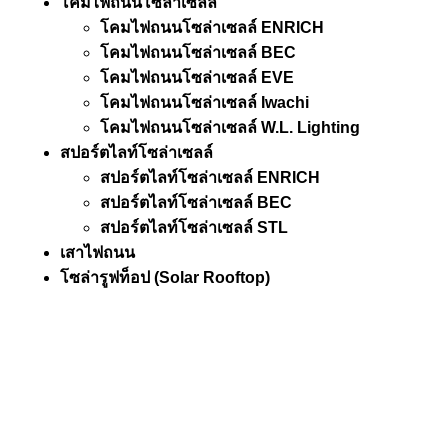
โคมไฟถนนโซล่าเซลล์
โคมไฟถนนโซล่าเซลล์ ENRICH
โคมไฟถนนโซล่าเซลล์ BEC
โคมไฟถนนโซล่าเซลล์ EVE
โคมไฟถนนโซล่าเซลล์ Iwachi
โคมไฟถนนโซล่าเซลล์ W.L. Lighting
สปอร์ตไลท์โซล่าเซลล์
สปอร์ตไลท์โซล่าเซลล์ ENRICH
สปอร์ตไลท์โซล่าเซลล์ BEC
สปอร์ตไลท์โซล่าเซลล์ STL
เสาไฟถนน
โซล่ารูฟท็อป (Solar Rooftop)