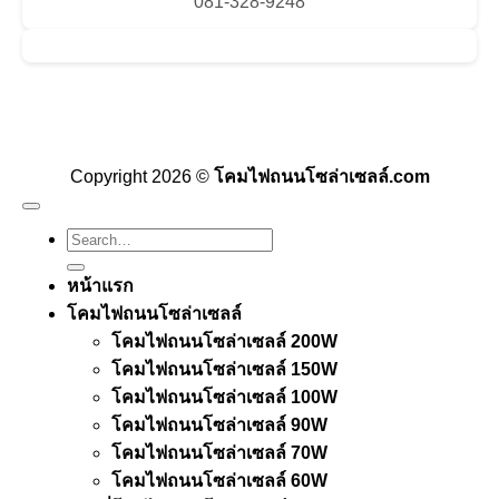
081-328-9248
Visa
PayPal
Stripe
MasterCard
Cash
On
Copyright 2026 ©
โคมไฟถนนโซล่าเซลล์.com
Delivery
Search
for:
หน้าแรก
โคมไฟถนนโซล่าเซลล์
โคมไฟถนนโซล่าเซลล์ 200W
โคมไฟถนนโซล่าเซลล์ 150W
โคมไฟถนนโซล่าเซลล์ 100W
โคมไฟถนนโซล่าเซลล์ 90W
โคมไฟถนนโซล่าเซลล์ 70W
โคมไฟถนนโซล่าเซลล์ 60W