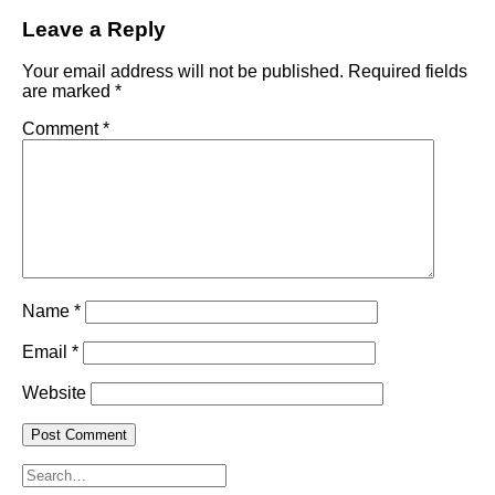
Leave a Reply
Your email address will not be published.
Required fields
are marked
*
Comment
*
Name
*
Email
*
Website
Search
for: