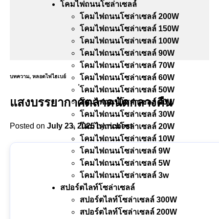
โคมไฟถนนโซล่าเซลล์
โคมไฟถนนโซล่าเซลล์ 200W
โคมไฟถนนโซล่าเซลล์ 150W
โคมไฟถนนโซล่าเซลล์ 100W
โคมไฟถนนโซล่าเซลล์ 90W
โคมไฟถนนโซล่าเซลล์ 70W
บทความ
,
หลอดไฟไฮเบย์
โคมไฟถนนโซล่าเซลล์ 60W
่โคมไฟถนนโซล่าเซลล์ 50W
แสงบรรยากาศตลาดนัดกลางคืน
โคมไฟถนนโซล่าเซลล์ 40W
โคมไฟถนนโซล่าเซลล์ 30W
Posted on
July 23, 2025
by
richest
โคมไฟถนนโซล่าเซลล์ 20W
โคมไฟถนนโซล่าเซลล์ 10W
โคมไฟถนนโซล่าเซลล์ 9W
โคมไฟถนนโซล่าเซลล์ 5W
โคมไฟถนนโซล่าเซลล์ 3w
สปอร์ตไลท์โซล่าเซลล์
สปอร์ตไลท์โซล่าเซลล์ 300W
สปอร์ตไลท์โซล่าเซลล์ 200W