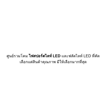
ศูนย์รวมโคม
ไฟสปอร์ตไลท์ LED
และฟลัดไลท์ LED ที่คัด
เลือกแต่สินค้าคุณภาพ มีให้เลือกมากที่สุด