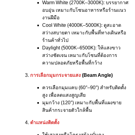
Warm White (2700K–3000K): บรรยากาศ
อบอุ่น เหมาะกับโซนอาหารหรือร้านแนว
งานฝีมือ
Cool White (4000K–5000K): ดูสะอาด
สว่างสบายตา เหมาะกับพื้นที่ทางเดินหรือ
ร้านค้าทั่วไป
Daylight (5000K–6500K): ให้แสงขาว
สว่างชัดเจน เหมาะกับโซนที่ต้องการ
ความปลอดภัยหรือพื้นที่กว้าง
การเลือกมุมกระจายแสง
(
Beam Angle)
ควรเลือกมุมแคบ (60°–90°) สำหรับติดตั้ง
สูง เพื่อลดแสงสูญเสีย
มุมกว้าง (120°) เหมาะกับพื้นที่แผงขาย
สินค้ากระจายตัวใกล้พื้น
ตำแหน่งติดตั้ง
ใช้เสาสูงหรือโครงสร้างมั่นคง