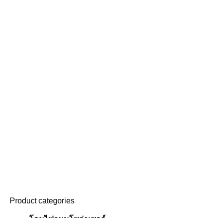
Product categories