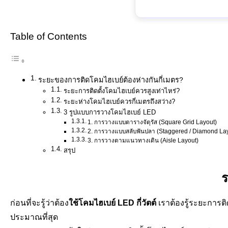
Table of Contents
ระยะของการติดโคมไฮเบย์ต้องห่างกันกี่เมตร?
ระยะการติดตั้งโคมไฮเบย์ควรสูงเท่าไหร่?
ระยะห่างโคมไฮเบย์ควรกี่เมตรถึงสว่าง?
3 รูปแบบการวางโคมไฮเบย์ LED
1. การวางแบบตารางจัตุรัส (Square Grid Layout)
2. การวางแบบสลับฟันปลา (Staggered / Diamond La
3. การวางตามแนวทางเดิน (Aisle Layout)
สรุป
ร
ก่อนที่จะรู้ว่าต้อง
ใช้โคมไฮเบย์ LED กี่วัตต์
เราต้องรู้ระยะการต
ประมาณที่สุด