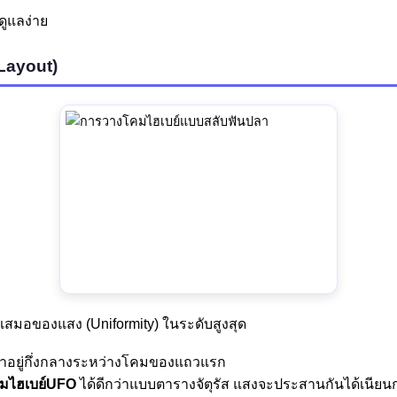
ดูแลง่าย
Layout)
เสมอของแสง (Uniformity) ในระดับสูงสุด
าอยู่กึ่งกลางระหว่างโคมของแถวแรก
มไฮเบย์UFO
ได้ดีกว่าแบบตารางจัตุรัส แสงจะประสานกันได้เนียนก