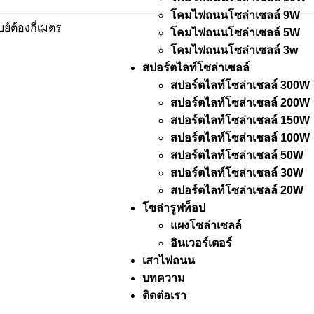
โคมไฟถนนโซล่าเซลล์ 9W
โคมไฟถนนโซล่าเซลล์ 5W
โคมไฟถนนโซล่าเซลล์ 3w
สปอร์ตไลท์โซล่าเซลล์
สปอร์ตไลท์โซล่าเซลล์ 300W
สปอร์ตไลท์โซล่าเซลล์ 200W
สปอร์ตไลท์โซล่าเซลล์ 150W
สปอร์ตไลท์โซล่าเซลล์ 100W
สปอร์ตไลท์โซล่าเซลล์ 50W
สปอร์ตไลท์โซล่าเซลล์ 30W
สปอร์ตไลท์โซล่าเซลล์ 20W
โซล่ารูฟท็อป
แผงโซล่าเซลล์
อินเวอร์เตอร์
เสาไฟถนน
บทความ
ติดต่อเรา