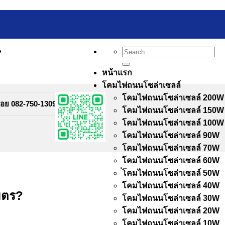
Search
for:
หน้าแรก
โคมไฟถนนโซล่าเซลล์
โคมไฟถนนโซล่าเซลล์ 200W
้อย 082-750-1309
โคมไฟถนนโซล่าเซลล์ 150W
โคมไฟถนนโซล่าเซลล์ 100W
โคมไฟถนนโซล่าเซลล์ 90W
โคมไฟถนนโซล่าเซลล์ 70W
โคมไฟถนนโซล่าเซลล์ 60W
่โคมไฟถนนโซล่าเซลล์ 50W
โคมไฟถนนโซล่าเซลล์ 40W
มตร?
โคมไฟถนนโซล่าเซลล์ 30W
โคมไฟถนนโซล่าเซลล์ 20W
โคมไฟถนนโซล่าเซลล์ 10W