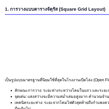
1. การวางแบบตารางจัตุรัส (Square Grid Layout)
เป็นรูปแบบมาตรฐานที่นิยมใช้ที่สุดในโรงงานเปิดโล่ง (Open F
ลักษณะการวาง: ระยะห่างระหว่างโคมในแถว และระยะห่า
จุดเด่น: แสงสว่างจะมีความสม่ำเสมอสูงมาก คำนวณจำ
เทคนิคระยะห่าง: ระยะจากโคมไฟตัวสุดท้ายถึงกำแพงควรเป
มืดเกินไป