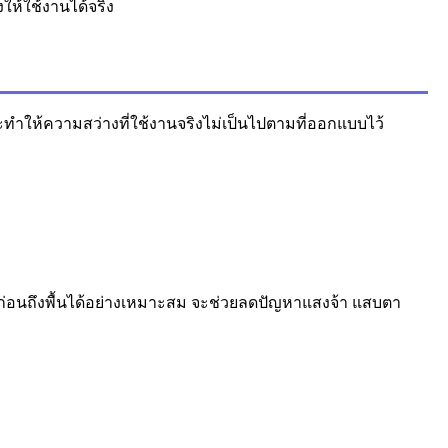
ห้ใช้งานได้จริง
จะทำให้ความสว่างที่ใช้งานจริงไม่เป็นไปตามที่ออกแบบไว้
วก่อนถึงพื้นได้อย่างเหมาะสม จะช่วยลดปัญหาแสงจ้า แสบตา