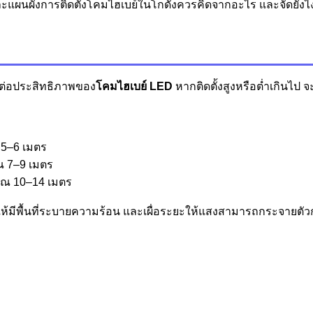
ะแผนผังการติดตั้งโคมไฮเบย์ในโกดังควรคิดจากอะไร และจัดยังไงใ
ผลต่อประสิทธิภาพของ
โคมไฮเบย์ LED
หากติดตั้งสูงหรือต่ำเกินไป 
 5–6 เมตร
ณ 7–9 เมตร
มาณ 10–14 เมตร
ให้มีพื้นที่ระบายความร้อน และเผื่อระยะให้แสงสามารถกระจายตั