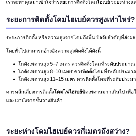
เราจะพาคุณมาเข้าใจว่าระยะการติดตั้งโคมไฮเบย์ ระยะห่างแล
ระยะการติดตั้งโคมไฮเบย์ควรสูงเท่าไหร่?
ระยะการติดตั้ง หรือความสูงจากโคมถึงพื้น ปัจจัยสำคัญที่ส่ง
โดยทั่วไปสามารถอ้างอิงความสูงติดตั้งได้ดังนี้
โกดังเพดานสูง 5–7 เมตร ควรติดตั้งโคมที่ระดับประมาณ
โกดังเพดานสูง 8–10 เมตร ควรติดตั้งโคมที่ระดับประมา
โกดังเพดานสูง 11–15 เมตร ควรติดตั้งโคมที่ระดับประ
ควรหลีกเลี่ยงการติดตั้ง
โคมไฟไฮเบย์
ชิดเพดานมากเกินไป เพื่อ
และเงาบังจากชั้นวางสินค้า
ระยะห่างโคมไฮเบย์ควรกี่เมตรถึงสว่าง?