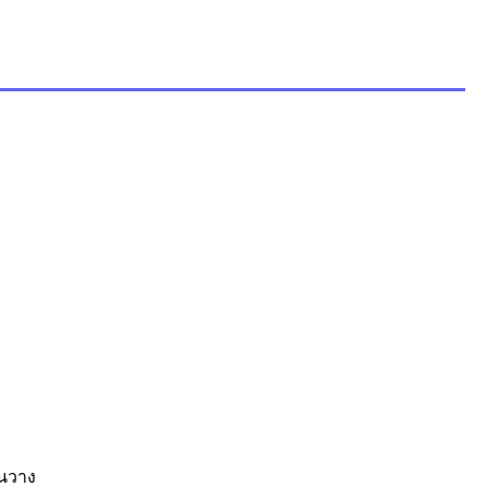
้นวาง