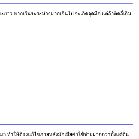
ยาว หากเว้นระยะห่างมากเกินไป จะเกิดจุดมืด แต่ถ้าติดถี่เกิน
ทำให้ต้องแก้ไขภายหลังมักเสียค่าใช้จ่ายมากกว่าตั้งแต่ต้น