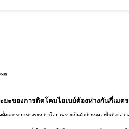
yout)
ะยะของการติดโคมไฮเบย์ต้องห่างกันกี่เมต
ิดตั้งและระยะห่างระหว่างโคม เพราะเป็นตัวกำหนดว่าพื้นที่จะสว