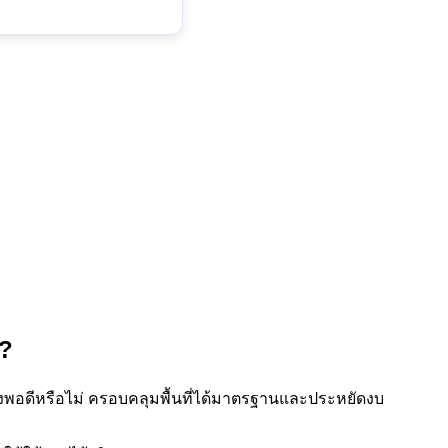
ร?
่างพอดีหรือไม่ ครอบคลุมพื้นที่ได้มาตรฐานและประหยัดงบ