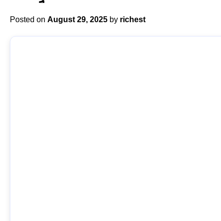
Posted on
August 29, 2025
by
richest