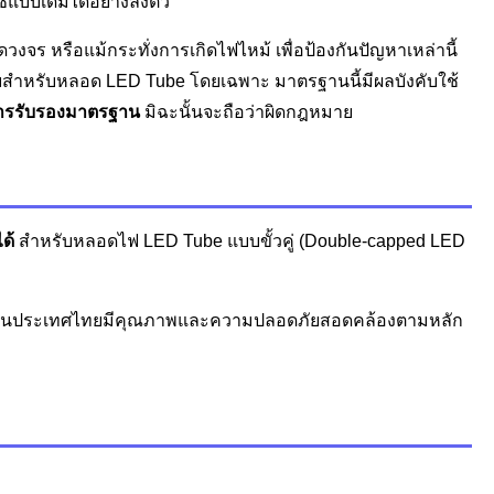
แบบเดิมได้อย่างลงตัว
จร หรือแม้กระทั่งการเกิดไฟไหม้ เพื่อป้องกันปัญหาเหล่านี้
สำหรับหลอด LED Tube โดยเฉพาะ มาตรฐานนี้มีผลบังคับใช้
การรับรองมาตรฐาน
มิฉะนั้นจะถือว่าผิดกฎหมาย
ด้
สำหรับหลอดไฟ LED Tube แบบขั้วคู่ (Double-capped LED
น่ายในประเทศไทยมีคุณภาพและความปลอดภัยสอดคล้องตามหลัก