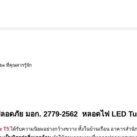
ที่คุณควรรู้จัก
ลอดภัย มอก.
2779-2562
หลอดไฟ
LED T
ะ
T5
ได้รับความนิยมอย่างกว้างขวาง ทั้งในบ้านเรือน อาคารสำ