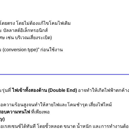
โดยตรง โดยไม่ต้องแก้ไขโคมไฟเดิม
ะ บัลลาสต์อิเล็กทรอนิกส์
ศษ เช่น บริเวณเสี่ยงระเบิด)
 (conversion type)” ก่อนใช้งาน
ุ่นที่
ไฟเข้าทั้งสองด้าน (
Double End)
อาจทำให้เกิดไฟฟ้าตกค้างเมื
รือความร้อนสูงจนทำให้สายไฟและโคมชำรุด เสี่ยงไฟไหม้
สอบความทนไฟ
ที่เพียงพอ
ty)
สเซนซ์ได้ทันที โดยขั้วหลอด ขนาด น้ำหนัก และการทำงานต้อ