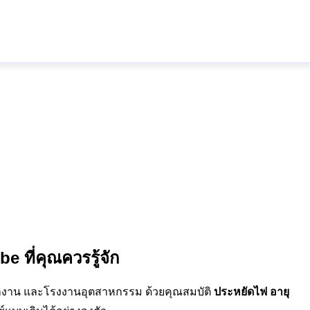
ube
ที่คุณควรรู้จัก
นักงาน และโรงงานอุตสาหกรรม ด้วยคุณสมบัติ
ประหยัดไฟ อายุ