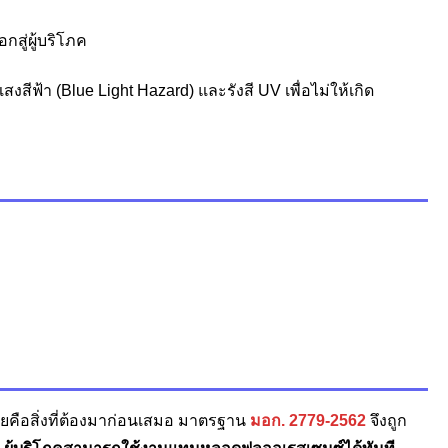
กสู่ผู้บริโภค
งสีฟ้า (Blue Light Hazard) และรังสี UV เพื่อไม่ให้เกิด
คือสิ่งที่ต้องมาก่อนเสมอ มาตรฐาน
มอก.
2779-2562
จึงถูก