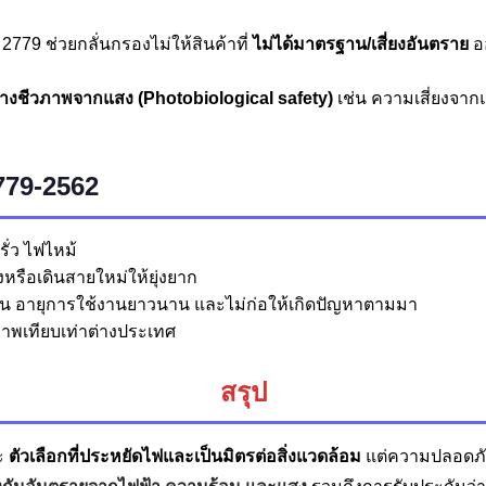
9 ช่วยกลั่นกรองไม่ให้สินค้าที่
ไม่ได้มาตรฐาน/เสี่ยงอันตราย
ออ
างชีวภาพจากแสง (
Photobiological safety)
เช่น ความเสี่ยงจากแส
779-2562
ั่ว ไฟไหม้
งหรือเดินสายใหม่ให้ยุ่งยาก
ทาน อายุการใช้งานยาวนาน และไม่ก่อให้เกิดปัญหาตามมา
ณภาพเทียบเท่าต่างประเทศ
สรุป
ะ
ตัวเลือกที่ประหยัดไฟและเป็นมิตรต่อสิ่งแวดล้อม
แต่ความปลอดภัย