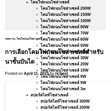
โคมไฟถนนโซล่าเซลล์
โคมไฟถนนโซล่าเซลล์ 200W
โคมไฟถนนโซล่าเซลล์ 150W
โคมไฟถนนโซล่าเซลล์ 100W
โคมไฟถนนโซล่าเซลล์ 90W
โคมไฟถนนโซล่าเซลล์ 70W
บทความ
,
โคมไฟถนนโซล่าเซลล์
โคมไฟถนนโซล่าเซลล์ 60W
่โคมไฟถนนโซล่าเซลล์ 50W
การเลือกโคมไฟถนนโซล่าเซลล์สำหรับ
โคมไฟถนนโซล่าเซลล์ 40W
โคมไฟถนนโซล่าเซลล์ 30W
นาขั้นบันได
โคมไฟถนนโซล่าเซลล์ 20W
โคมไฟถนนโซล่าเซลล์ 10W
Posted on
April 11, 2025
by
richest
โคมไฟถนนโซล่าเซลล์ 9W
โคมไฟถนนโซล่าเซลล์ 5W
โคมไฟถนนโซล่าเซลล์ 3w
สปอร์ตไลท์โซล่าเซลล์
สปอร์ตไลท์โซล่าเซลล์ 300W
สปอร์ตไลท์โซล่าเซลล์ 200W