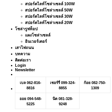
สปอร์ตไลท์โซล่าเซลล์ 100W
สปอร์ตไลท์โซล่าเซลล์ 50W
สปอร์ตไลท์โซล่าเซลล์ 30W
สปอร์ตไลท์โซล่าเซลล์ 20W
โซล่ารูฟท็อป
แผงโซล่าเซลล์
อินเวอร์เตอร์
เสาไฟถนน
บทความ
ติดต่อเรา
Login
Newsletter
เบล 062-816-
เชอร์รี่ 099-324-
ก้อย 082-750-
8816
8855
1309
ออย 094-548-
นิต 081-328-
5225
9248