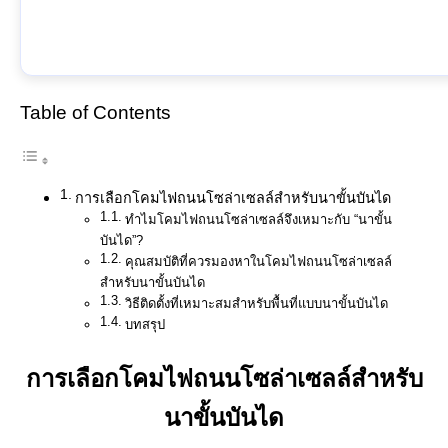
Table of Contents
การเลือกโคมไฟถนนโซล่าเซลล์สำหรับนาขั้นบันได
ทำไมโคมไฟถนนโซล่าเซลล์จึงเหมาะกับ “นาขั้น
บันได”?
คุณสมบัติที่ควรมองหาในโคมไฟถนนโซล่าเซลล์
สำหรับนาขั้นบันได
วิธีติดตั้งที่เหมาะสมสำหรับพื้นที่แบบนาขั้นบันได
บทสรุป
การเลือกโคมไฟถนนโซล่าเซลล์สำหรับ
นาขั้นบันได