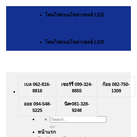
Skip
to
โคมไฟถนนโซล่าเซลล์ LED
content
โคมไฟถนนโซล่าเซลล์ LED
เบล 062-816-
เชอร์รี่ 099-324-
ก้อย 082-750-
8816
8855
1309
ออย 094-548-
นิต 081-328-
5225
9248
Search
for:
หน้าแรก