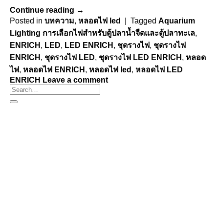
Continue reading
→
Posted in
บทความ
,
หลอดไฟ led
|
Tagged
Aquarium
Lighting การเลือกไฟสำหรับตู้ปลาน้ำจืดและตู้ปลาทะเล
,
ENRICH
,
LED
,
LED ENRICH
,
ชุดรางไฟ
,
ชุดรางไฟ
ENRICH
,
ชุดรางไฟ LED
,
ชุดรางไฟ LED ENRICH
,
หลอด
ไฟ
,
หลอดไฟ ENRICH
,
หลอดไฟ led
,
หลอดไฟ LED
ENRICH
Leave a comment
Search
for: