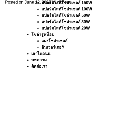
Posted on
June 12, 2025
by
richest
สปอร์ตไลท์โซล่าเซลล์ 150W
สปอร์ตไลท์โซล่าเซลล์ 100W
สปอร์ตไลท์โซล่าเซลล์ 50W
สปอร์ตไลท์โซล่าเซลล์ 30W
สปอร์ตไลท์โซล่าเซลล์ 20W
โซล่ารูฟท็อป
แผงโซล่าเซลล์
อินเวอร์เตอร์
เสาไฟถนน
บทความ
ติดต่อเรา