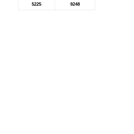
5225
9248