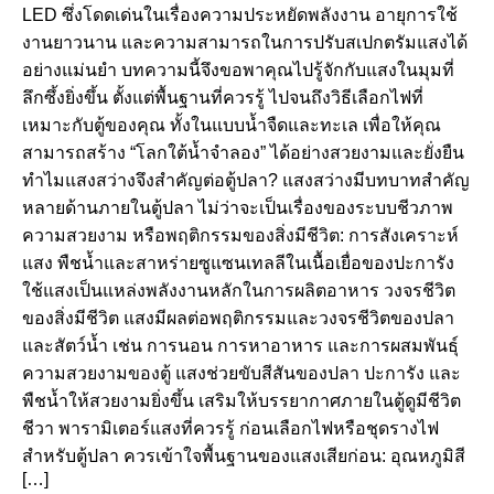
LED ซึ่งโดดเด่นในเรื่องความประหยัดพลังงาน อายุการใช้
งานยาวนาน และความสามารถในการปรับสเปกตรัมแสงได้
อย่างแม่นยำ บทความนี้จึงขอพาคุณไปรู้จักกับแสงในมุมที่
ลึกซึ้งยิ่งขึ้น ตั้งแต่พื้นฐานที่ควรรู้ ไปจนถึงวิธีเลือกไฟที่
เหมาะกับตู้ของคุณ ทั้งในแบบน้ำจืดและทะเล เพื่อให้คุณ
สามารถสร้าง “โลกใต้น้ำจำลอง” ได้อย่างสวยงามและยั่งยืน
ทำไมแสงสว่างจึงสำคัญต่อตู้ปลา? แสงสว่างมีบทบาทสำคัญ
หลายด้านภายในตู้ปลา ไม่ว่าจะเป็นเรื่องของระบบชีวภาพ
ความสวยงาม หรือพฤติกรรมของสิ่งมีชีวิต: การสังเคราะห์
แสง พืชน้ำและสาหร่ายซูแซนเทลลีในเนื้อเยื่อของปะการัง
ใช้แสงเป็นแหล่งพลังงานหลักในการผลิตอาหาร วงจรชีวิต
ของสิ่งมีชีวิต แสงมีผลต่อพฤติกรรมและวงจรชีวิตของปลา
และสัตว์น้ำ เช่น การนอน การหาอาหาร และการผสมพันธุ์
ความสวยงามของตู้ แสงช่วยขับสีสันของปลา ปะการัง และ
พืชน้ำให้สวยงามยิ่งขึ้น เสริมให้บรรยากาศภายในตู้ดูมีชีวิต
ชีวา พารามิเตอร์แสงที่ควรรู้ ก่อนเลือกไฟหรือชุดรางไฟ
สำหรับตู้ปลา ควรเข้าใจพื้นฐานของแสงเสียก่อน: อุณหภูมิสี
[…]