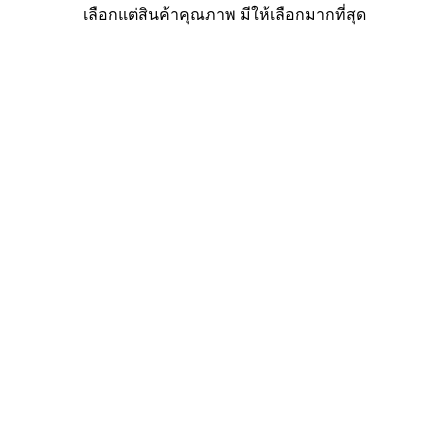
เลือกแต่สินค้าคุณภาพ มีให้เลือกมากที่สุด