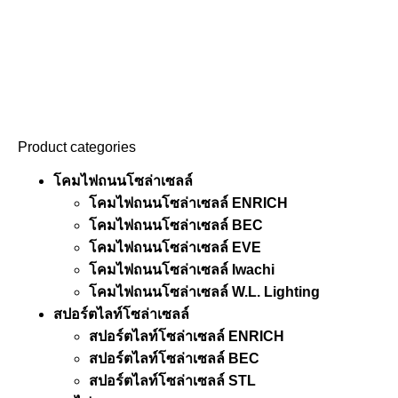
Product categories
โคมไฟถนนโซล่าเซลล์
โคมไฟถนนโซล่าเซลล์ ENRICH
โคมไฟถนนโซล่าเซลล์ BEC
โคมไฟถนนโซล่าเซลล์ EVE
โคมไฟถนนโซล่าเซลล์ Iwachi
โคมไฟถนนโซล่าเซลล์ W.L. Lighting
สปอร์ตไลท์โซล่าเซลล์
สปอร์ตไลท์โซล่าเซลล์ ENRICH
สปอร์ตไลท์โซล่าเซลล์ BEC
สปอร์ตไลท์โซล่าเซลล์ STL