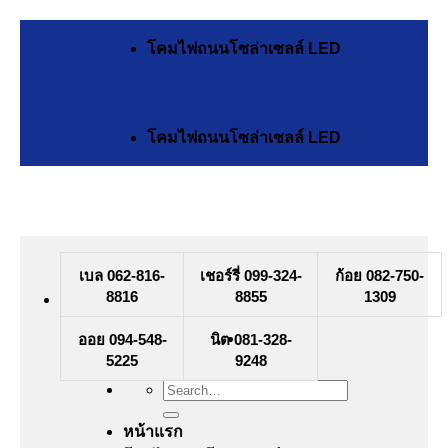
Skip
to
โคมไฟถนนโซล่าเซลล์ LED
content
โคมไฟถนนโซล่าเซลล์ LED
เบล 062-816-
เชอร์รี่ 099-324-
ก้อย 082-750-
8816
8855
1309
ออย 094-548-
นิต 081-328-
5225
9248
Search
for:
หน้าแรก