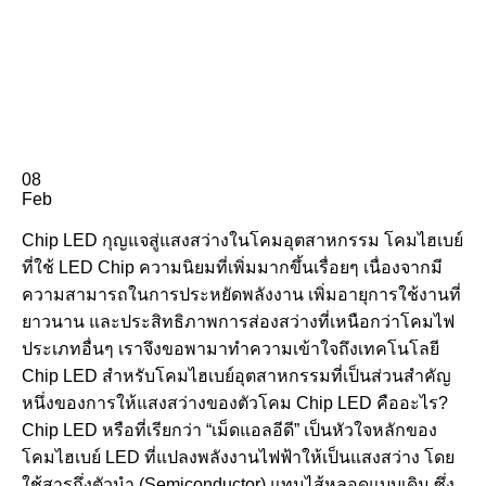
08
Feb
Chip LED กุญแจสู่แสงสว่างในโคมอุตสาหกรรม โคมไฮเบย์
ที่ใช้ LED Chip ความนิยมที่เพิ่มมากขึ้นเรื่อยๆ เนื่องจากมี
ความสามารถในการประหยัดพลังงาน เพิ่มอายุการใช้งานที่
ยาวนาน และประสิทธิภาพการส่องสว่างที่เหนือกว่าโคมไฟ
ประเภทอื่นๆ เราจึงขอพามาทำความเข้าใจถึงเทคโนโลยี
Chip LED สำหรับโคมไฮเบย์อุตสาหกรรมที่เป็นส่วนสำคัญ
หนึ่งของการให้แสงสว่างของตัวโคม Chip LED คืออะไร?
Chip LED หรือที่เรียกว่า “เม็ดแอลอีดี” เป็นหัวใจหลักของ
โคมไฮเบย์ LED ที่แปลงพลังงานไฟฟ้าให้เป็นแสงสว่าง โดย
ใช้สารกึ่งตัวนำ (Semiconductor) แทนไส้หลอดแบบเดิม ซึ่ง