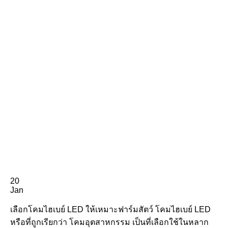
20
Jan
เลือกโคมไฮเบย์ LED ให้เหมาะฟาร์มสัตว์ โคมไฮเบย์ LED
หรือที่ถูกเรียกว่า โคมอุตสาหกรรม เป็นที่เลือกใช้ในหลาก