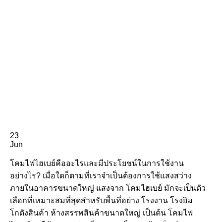
23
Jun
โคมไฟไฮเบย์คืออะไรและมีประโยชน์ในการใช้งาน
อย่างไร? เมื่อใดก็ตามที่เราจำเป็นต้องการใช้แสงสว่าง
ภายในอาคารขนาดใหญ่ แสงจาก โคมไฮเบย์ มักจะเป็นตัว
เลือกที่เหมาะสมที่สุดสำหรับพื้นที่อย่าง โรงงาน โรงยิม
โกดังสินค้า ห้างสรรพสินค้าขนาดใหญ่ เป็นต้น โคมไฟ