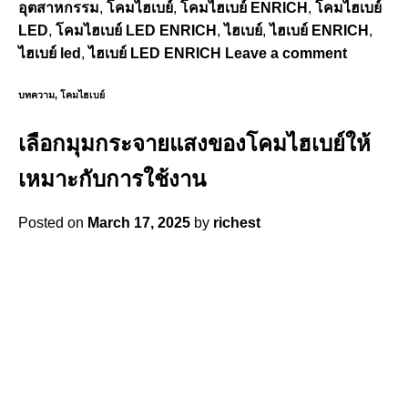
อุตสาหกรรม
,
โคมไฮเบย์
,
โคมไฮเบย์ ENRICH
,
โคมไฮเบย์
LED
,
โคมไฮเบย์ LED ENRICH
,
ไฮเบย์
,
ไฮเบย์ ENRICH
,
ไฮเบย์ led
,
ไฮเบย์ LED ENRICH
Leave a comment
บทความ
,
โคมไฮเบย์
เลือกมุมกระจายแสงของโคมไฮเบย์ให้
เหมาะกับการใช้งาน
Posted on
March 17, 2025
by
richest