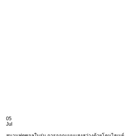
05
Jul
สนามฟุตซอลในร่ม การออกแบบแสงสว่างด้วยโคมไฮเบย์