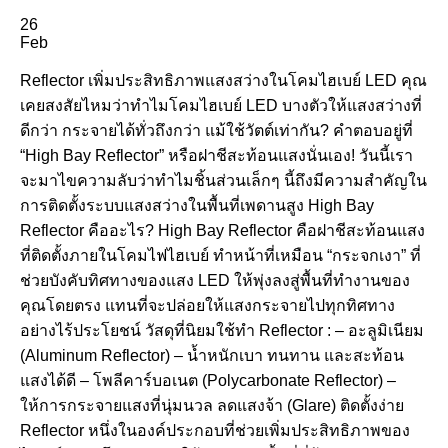
26
Feb
Reflector เพิ่มประสิทธิภาพแสงสว่างในโคมไฮเบย์ LED คุณ
เคยสงสัยไหมว่าทำไมโคมไฮเบย์ LED บางตัวให้แสงสว่างที่
ดีกว่า กระจายได้ทั่วถึงกว่า แม้ใช้วัตต์เท่ากัน? คำตอบอยู่ที่
“High Bay Reflector” หรือฝาชีสะท้อนแสงนั่นเอง! วันนี้เรา
จะมาไขความลับว่าทำไมชิ้นส่วนเล็กๆ นี้ถึงมีความสำคัญใน
การติดตั้งระบบแสงสว่างในพื้นที่เพดานสูง High Bay
Reflector คืออะไร? High Bay Reflector คือฝาชีสะท้อนแสง
ที่ติดตั้งภายในโคมไฟไฮเบย์ ทำหน้าที่เหมือน “กระจกเงา” ที่
ช่วยบังคับทิศทางของแสง LED ให้พุ่งลงสู่พื้นที่ทำงานของ
คุณโดยตรง แทนที่จะปล่อยให้แสงกระจายไปทุกทิศทาง
อย่างไร้ประโยชน์ วัสดุที่นิยมใช้ทำ Reflector : – อะลูมิเนียม
(Aluminum Reflector) – น้ำหนักเบา ทนทาน และสะท้อน
แสงได้ดี – โพลีคาร์บอเนต (Polycarbonate Reflector) –
ให้การกระจายแสงที่นุ่มนวล ลดแสงจ้า (Glare) ติดตั้งง่าย
Reflector หนึ่งในองค์ประกอบที่ช่วยเพิ่มประสิทธิภาพของ