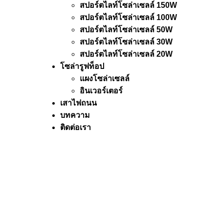
สปอร์ตไลท์โซล่าเซลล์ 150W
สปอร์ตไลท์โซล่าเซลล์ 100W
สปอร์ตไลท์โซล่าเซลล์ 50W
สปอร์ตไลท์โซล่าเซลล์ 30W
สปอร์ตไลท์โซล่าเซลล์ 20W
โซล่ารูฟท็อป
แผงโซล่าเซลล์
อินเวอร์เตอร์
เสาไฟถนน
บทความ
ติดต่อเรา