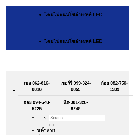
Skip
to
โคมไฟถนนโซล่าเซลล์ LED
content
โคมไฟถนนโซล่าเซลล์ LED
เบล 062-816-
เชอร์รี่ 099-324-
ก้อย 082-750-
8816
8855
1309
ออย 094-548-
นิต 081-328-
5225
9248
Search
for:
หน้าแรก