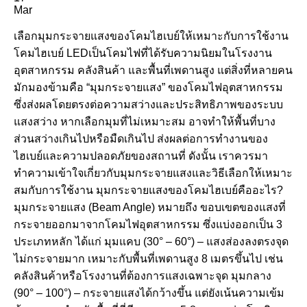
Mar
เลือกมุมกระจายแสงของโคมไฮเบย์ให้เหมาะกับการใช้งาน
โคมไฮเบย์ LEDเป็นโคมไฟที่ได้รับความนิยมในโรงงาน
อุตสาหกรรม คลังสินค้า และพื้นที่เพดานสูง แต่สิ่งที่หลายคน
มักมองข้ามคือ “มุมกระจายแสง” ของโคมไฟอุตสาหกรรม
ซึ่งส่งผลโดยตรงต่อความสว่างและประสิทธิภาพของระบบ
แสงสว่าง หากเลือกมุมที่ไม่เหมาะสม อาจทำให้พื้นที่บาง
ส่วนสว่างเกินไปหรือมืดเกินไป ส่งผลต่อการทำงานของ
ไฮเบย์และความปลอดภัยของสถานที่ ดังนั้น เราควรมา
ทำความเข้าใจเกี่ยวกับมุมกระจายแสงและวิธีเลือกให้เหมาะ
สมกับการใช้งาน มุมกระจายแสงของโคมไฮเบย์คืออะไร?
มุมกระจายแสง (Beam Angle) หมายถึง ขอบเขตของแสงที่
กระจายออกมาจากโคมไฟอุตสาหกรรม ซึ่งแบ่งออกเป็น 3
ประเภทหลัก ได้แก่ มุมแคบ (30° – 60°) – แสงส่องลงตรงจุด
ไม่กระจายมาก เหมาะกับพื้นที่เพดานสูง 8 เมตรขึ้นไป เช่น
คลังสินค้าหรือโรงงานที่ต้องการแสงเฉพาะจุด มุมกลาง
(90° – 100°) – กระจายแสงได้กว้างขึ้น แต่ยังเน้นความเข้ม