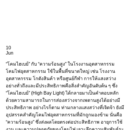
10
Jun
“โคมไฮเบย์” กับ “ความร้อนสูง” ในโรงงานอุตสาหกรรม
โคมไฟอุตสาหกรรม ใช้ในพื้นที่ขนาดใหญ่ เช่น โรงงาน
อุตสาหกรรม โกดังสินค้า หรือศูนย์กีฬา การให้แสงสว่าง
อย่างทั่วถึงและมีประสิทธิภาพคือสิ่งสำคัญอันดับต้น ๆ ซึ่ง
“โคมไฮเบย์” (High Bay Light) ได้กลายมาเป็นคำตอบหลัก
ด้วยความสามารถในการส่องสว่างจากเพดานสูงได้อย่างมี
ประสิทธิภาพ อย่างไรก็ตาม ท่ามกลางแสงสว่างที่เจิดจ้า ยังมี
อุปสรรคสำคัญโคมไฟอุตสาหกรรมที่มักถูกมองข้าม นั่นคือ
“ความร้อนสูง” ซึ่งส่งผลโดยตรงต่อประสิทธิภาพ อายุการใช้
งาน และความปลอดภัยของโคมไฟ เจาะลึกความสัมพันธ์ระ