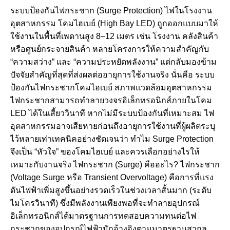
ระบบป้องกันไฟกระชาก (Surge Protection) ไฟในโรงงาน
อุตสาหกรรม โคมไฮเบย์ (High Bay LED) ถูกออกแบบมาให้
ใช้งานในพื้นที่เพดานสูง 8–12 เมตร เช่น โรงงาน คลังสินค้า
หรือศูนย์กระจายสินค้า หลายโครงการให้ความสำคัญกับ
“ความสว่าง” และ “ความประหยัดพลังงาน” แต่กลับมองข้าม
ปัจจัยสำคัญที่สุดที่ส่งผลต่ออายุการใช้งานจริง นั่นคือ ระบบ
ป้องกันไฟกระชากโคมไฮเบย์ สภาพแวดล้อมอุตสาหกรรม
ไฟกระชากสามารถทำลายวงจรอิเล็กทรอนิกส์ภายในโคม
LED ได้ในเสี้ยววินาที หากไม่มีระบบป้องกันที่เหมาะสม ไฟ
อุตสาหกรรมอาจเสียหายก่อนถึงอายุการใช้งานที่ผู้ผลิตระบุ
ไว้หลายเท่าเทคนิคอย่างชัดเจนว่า ทำไม Surge Protection
จึงเป็น “หัวใจ” ของโคมไฮเบย์ และควรเลือกอย่างไรให้
เหมาะกับงานจริง ไฟกระชาก (Surge) คืออะไร? ไฟกระชาก
(Voltage Surge หรือ Transient Overvoltage) คือการที่แรง
ดันไฟฟ้าเพิ่มสูงขึ้นอย่างรวดเร็วในช่วงเวลาสั้นมาก (ระดับ
ไมโครวินาที) ซึ่งมีพลังงานเพียงพอที่จะทำลายอุปกรณ์
อิเล็กทรอนิกส์ได้มาตรฐานการทดสอบความทนต่อไฟ
กระชากของอุปกรณ์ไฟฟ้ามักอ้างอิงตามมาตรฐานสากล