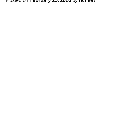
Posted on
February 25, 2026
by
richest