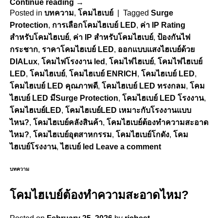
Continue reading
→
Posted in
บทความ
,
โคมไฮเบย์
|
Tagged
Surge
Protection
,
การเลือกโคมไฮเบย์ LED
,
ค่า IP Rating
สำหรับโคมไฮเบย์
,
ค่า IP สำหรับโคมไฮเบย์
,
ป้องกันไฟ
กระชาก
,
ราคาโคมไฮเบย์ LED
,
ออกแบบแสงไฮเบย์ด้วย
DIALux
,
โคมไฟโรงงาน led
,
โคมไฟไฮเบย์
,
โคมไฟไฮเบย์
LED
,
โคมไฮเบย์
,
โคมไฮเบย์ ENRICH
,
โคมไฮเบย์ LED
,
โคมไฮเบย์ LED คุณภาพดี
,
โคมไฮเบย์ LED ทรงกลม
,
โคม
ไฮเบย์ LED มีSurge Protection
,
โคมไฮเบย์ LED โรงงาน
,
โคมไฮเบย์LED
,
โคมไฮเบย์LED เหมาะกับโรงงานแบบ
ไหน?
,
โคมไฮเบย์คลังสินค้า
,
โคมไฮเบย์ต้องทำความสะอาด
ไหม?
,
โคมไฮเบย์อุตสาหกรรม
,
โคมไฮเบย์โกดัง
,
โคม
ไฮเบย์โรงงาน
,
ไฮเบย์ led
Leave a comment
บทความ
โคมไฮเบย์ต้องทำความสะอาดไหม?