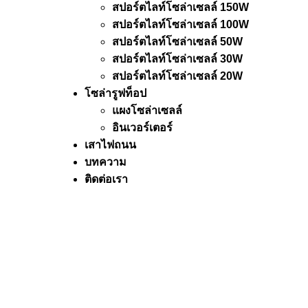
สปอร์ตไลท์โซล่าเซลล์ 150W
สปอร์ตไลท์โซล่าเซลล์ 100W
สปอร์ตไลท์โซล่าเซลล์ 50W
สปอร์ตไลท์โซล่าเซลล์ 30W
สปอร์ตไลท์โซล่าเซลล์ 20W
โซล่ารูฟท็อป
แผงโซล่าเซลล์
อินเวอร์เตอร์
เสาไฟถนน
บทความ
ติดต่อเรา