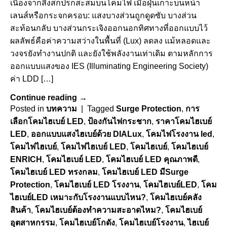
เนื่องจากสิ่งสกปรกสะสมบนโคมไฟ เมื่อฝุ่นเกาะบนหน้า
เลนส์หรือกระจกครอบ: แสงบางส่วนถูกดูดซับ บางส่วน
สะท้อนกลับ บางส่วนกระเจิงออกนอกทิศทางที่ออกแบบไว้
ผลลัพธ์คือค่าความสว่างในพื้นที่ (Lux) ลดลง แม้หลอดและ
วงจรยังทำงานปกติ และยังใช้พลังงานเท่าเดิม ตามหลักการ
ออกแบบแสงของ IES (Illuminating Engineering Society)
ค่า LDD […]
Continue reading
→
Posted in
บทความ
|
Tagged
Surge Protection
,
การ
เลือกโคมไฮเบย์ LED
,
ป้องกันไฟกระชาก
,
ราคาโคมไฮเบย์
LED
,
ออกแบบแสงไฮเบย์ด้วย DIALux
,
โคมไฟโรงงาน led
,
โคมไฟไฮเบย์
,
โคมไฟไฮเบย์ LED
,
โคมไฮเบย์
,
โคมไฮเบย์
ENRICH
,
โคมไฮเบย์ LED
,
โคมไฮเบย์ LED คุณภาพดี
,
โคมไฮเบย์ LED ทรงกลม
,
โคมไฮเบย์ LED มีSurge
Protection
,
โคมไฮเบย์ LED โรงงาน
,
โคมไฮเบย์LED
,
โคม
ไฮเบย์LED เหมาะกับโรงงานแบบไหน?
,
โคมไฮเบย์คลัง
สินค้า
,
โคมไฮเบย์ต้องทำความสะอาดไหม?
,
โคมไฮเบย์
อุตสาหกรรม
,
โคมไฮเบย์โกดัง
,
โคมไฮเบย์โรงงาน
,
ไฮเบย์