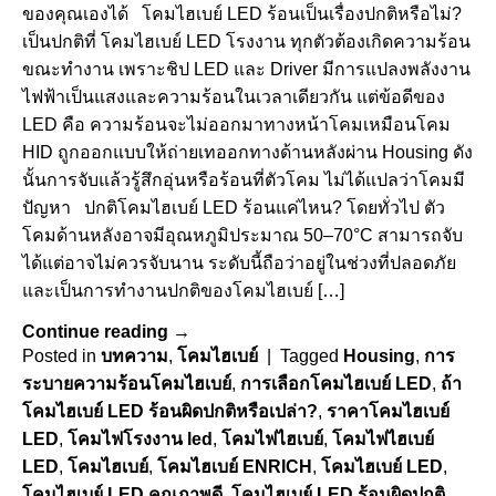
ของคุณเองได้ โคมไฮเบย์ LED ร้อนเป็นเรื่องปกติหรือไม่?
เป็นปกติที่ โคมไฮเบย์ LED โรงงาน ทุกตัวต้องเกิดความร้อน
ขณะทำงาน เพราะชิป LED และ Driver มีการแปลงพลังงาน
ไฟฟ้าเป็นแสงและความร้อนในเวลาเดียวกัน แต่ข้อดีของ
LED คือ ความร้อนจะไม่ออกมาทางหน้าโคมเหมือนโคม
HID ถูกออกแบบให้ถ่ายเทออกทางด้านหลังผ่าน Housing ดัง
นั้นการจับแล้วรู้สึกอุ่นหรือร้อนที่ตัวโคม ไม่ได้แปลว่าโคมมี
ปัญหา ปกติโคมไฮเบย์ LED ร้อนแค่ไหน? โดยทั่วไป ตัว
โคมด้านหลังอาจมีอุณหภูมิประมาณ 50–70°C สามารถจับ
ได้แต่อาจไม่ควรจับนาน ระดับนี้ถือว่าอยู่ในช่วงที่ปลอดภัย
และเป็นการทำงานปกติของโคมไฮเบย์ […]
Continue reading
→
Posted in
บทความ
,
โคมไฮเบย์
|
Tagged
Housing
,
การ
ระบายความร้อนโคมไฮเบย์
,
การเลือกโคมไฮเบย์ LED
,
ถ้า
โคมไฮเบย์ LED ร้อนผิดปกติหรือเปล่า?
,
ราคาโคมไฮเบย์
LED
,
โคมไฟโรงงาน led
,
โคมไฟไฮเบย์
,
โคมไฟไฮเบย์
LED
,
โคมไฮเบย์
,
โคมไฮเบย์ ENRICH
,
โคมไฮเบย์ LED
,
โคมไฮเบย์ LED คุณภาพดี
,
โคมไฮเบย์ LED ร้อนผิดปกติ