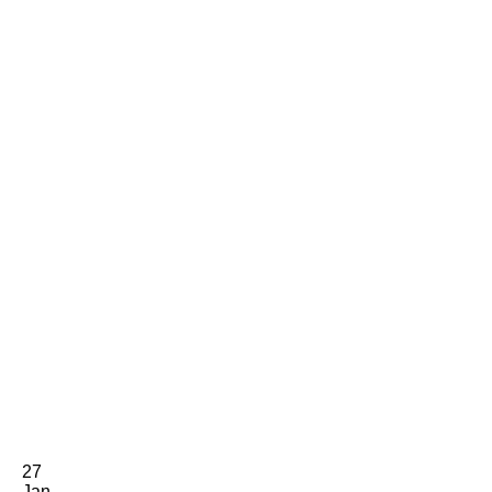
27
Jan