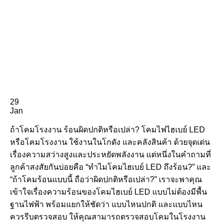
29
Jan
ถ้าโคมโรงงาน ร้อนผิดปกติหรือเปล่า? โคมไฟไฮเบย์ LED
หรือโคมโรงงาน ใช้งานในโกดัง และคลังสินค้า ด้วยจุดเด่น
เรื่องความสว่างสูงและประหยัดพลังงาน แต่หนึ่งในคำถามที่
ลูกค้าสงสัยกันบ่อยคือ “ทำไมโคมไฮเบย์ LED ถึงร้อน?” และ
“ถ้าโคมร้อนแบบนี้ ถือว่าผิดปกติหรือเปล่า?” เราจะพาคุณ
เข้าใจเรื่องความร้อนของโคมไฮเบย์ LED แบบไม่ต้องมีพื้น
ฐานไฟฟ้า พร้อมแยกให้ชัดว่า แบบไหนปกติ และแบบไหน
ควรรีบตรวจสอบ ให้คุณสามารถตรวจสอบโคมในโรงงาน