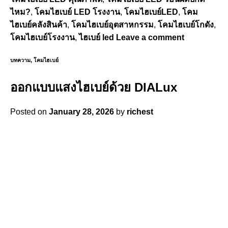
ไหม?
,
โคมไฮเบย์ LED โรงงาน
,
โคมไฮเบย์LED
,
โคม
ไฮเบย์คลังสินค้า
,
โคมไฮเบย์อุตสาหกรรม
,
โคมไฮเบย์โกดัง
,
โคมไฮเบย์โรงงาน
,
ไฮเบย์ led
Leave a comment
บทความ
,
โคมไฮเบย์
ออกแบบแสงไฮเบย์ด้วย DIALux
Posted on
January 28, 2026
by
richest