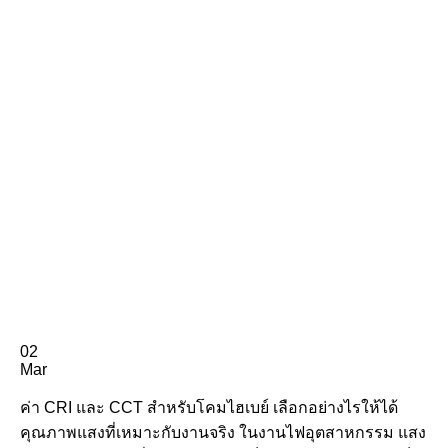
02
Mar
ค่า CRI และ CCT สำหรับโคมไฮเบย์ เลือกอย่างไรให้ได้
คุณภาพแสงที่เหมาะกับงานจริง ในงานไฟอุตสาหกรรม แสง