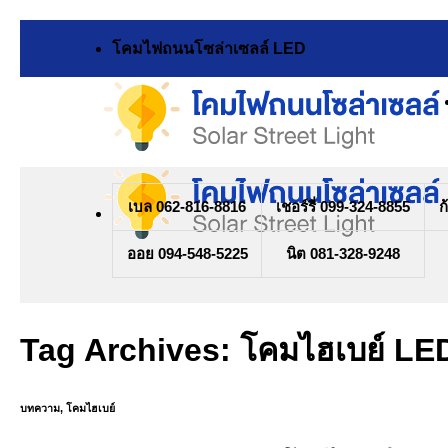
Skip
to
โคมไฟถนนโซล่าเซลล์ LED
content
เบล 062-816-8816
เชอร์รี่ 099-324-8855
ก
ออย 094-548-5225
นิต 081-328-9248
Tag Archives:
โคมไฮเบย์ LE
บทความ
,
โคมไฮเบย์