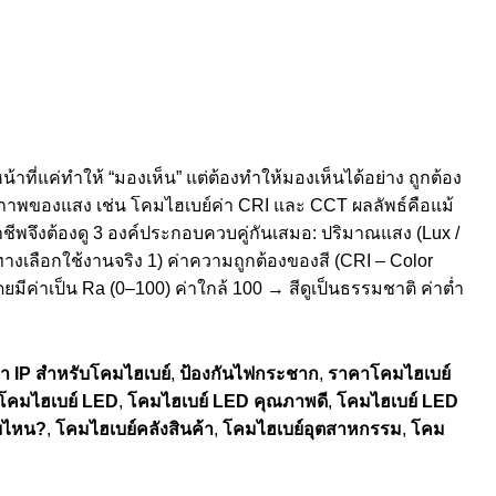
ี่แค่ทำให้ “มองเห็น” แต่ต้องทำให้มองเห็นได้อย่าง ถูกต้อง
าพของแสง เช่น โคมไฮเบย์ค่า CRI และ CCT ผลลัพธ์คือแม้
าชีพจึงต้องดู 3 องค์ประกอบควบคู่กันเสมอ: ปริมาณแสง (Lux /
เลือกใช้งานจริง 1) ค่าความถูกต้องของสี (CRI – Color
ีค่าเป็น Ra (0–100) ค่าใกล้ 100 → สีดูเป็นธรรมชาติ ค่าต่ำ
่า IP สำหรับโคมไฮเบย์
,
ป้องกันไฟกระชาก
,
ราคาโคมไฮเบย์
โคมไฮเบย์ LED
,
โคมไฮเบย์ LED คุณภาพดี
,
โคมไฮเบย์ LED
บไหน?
,
โคมไฮเบย์คลังสินค้า
,
โคมไฮเบย์อุตสาหกรรม
,
โคม