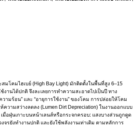
มไฮเบย์ (High Bay Light) มักติดตั้งในพื้นที่สูง 6–15
ังใช้งานได้ปกติ จึงละเลยการทำความสะอาดไปเป็นปี ทาง
ยความร้อน” และ “อายุการใช้งาน” ของโคม การปล่อยให้โคม
ำให้ความสว่างลดลง (Lumen Dirt Depreciation) ในงานออกแบบ
เมื่อฝุ่นเกาะบนหน้าเลนส์หรือกระจกครอบ: แสงบางส่วนถูกดูด
วงจรยังทำงานปกติ และยังใช้พลังงานเท่าเดิม ตามหลักการ