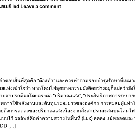
ไฮเบย์ led
Leave a comment
ั้นที่สุดคือ “ต้องทำ” และควรทำตามรอบบำรุงรักษาที่เหมาะสมโค
หลายแห่งเข้าใจว่า หากโคมไฟอุตสาหกรรมยังติดสว่างอยู่ก็แปลว่าย
ะคราบสกปรกมีผลโดยตรงต่อ “ปริมาณแสง”, “ประสิทธิภาพการระบา
ทธิภาพการใช้พลังงานและต้นทุนระยะยาวขององค์กร การสะสมฝุ่นท
ึ่งหมายถึงการลดลงของปริมาณแสงเนื่องจากสิ่งสกปรกสะสมบนโคมไฟ 
บบไว้ ผลลัพธ์คือค่าความสว่างในพื้นที่ (Lux) ลดลง แม้หลอดและ
LDD […]