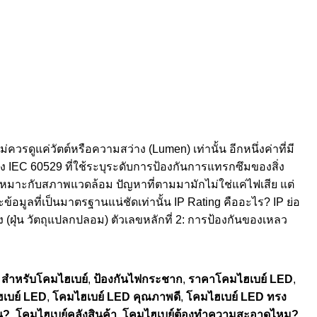
รดูแค่วัตต์หรือความสว่าง (Lumen) เท่านั้น อีกหนึ่งค่าที่มี
EC 60529 ที่ใช้ระบุระดับการป้องกันการแทรกซึมของสิ่ง
เหมาะกับสภาพแวดล้อม ปัญหาที่ตามมามักไม่ใช่แค่ไฟเสีย แต่
มูลที่เป็นมาตรฐานแน่ชัดเท่านั้น IP Rating คืออะไร? IP ย่อ
ง (ฝุ่น วัตถุแปลกปลอม) ตัวเลขหลักที่ 2: การป้องกันของเหลว
P สำหรับโคมไฮเบย์
,
ป้องกันไฟกระชาก
,
ราคาโคมไฮเบย์ LED
,
เบย์ LED
,
โคมไฮเบย์ LED คุณภาพดี
,
โคมไฮเบย์ LED ทรง
น?
,
โคมไฮเบย์คลังสินค้า
,
โคมไฮเบย์ต้องทำความสะอาดไหม?
,