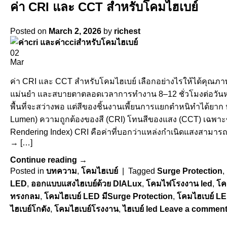
ค่า CRI และ CCT สำหรับโคมไฮเบย์
Posted on
March 2, 2026
by
richest
02
Mar
ค่า CRI และ CCT สำหรับโคมไฮเบย์ เลือกอย่างไรให้ได้คุณภาพแ
แม่นยำ และสบายตาตลอดเวลาการทำงาน 8–12 ชั่วโมงต่อวันหล
พื้นที่จะสว่างพอ แต่สีของชิ้นงานเพี้ยนการแยกตำหนิทำได้ยาก 
Lumen) ความถูกต้องของสี (CRI) โทนสีของแสง (CCT) เฉพาะข้
Rendering Index) CRI คือค่าที่บอกว่าแหล่งกำเนิดแสงสามารถถ
→ […]
Continue reading
→
Posted in
บทความ
,
โคมไฮเบย์
|
Tagged
Surge Protection
,
LED
,
ออกแบบแสงไฮเบย์ด้วย DIALux
,
โคมไฟโรงงาน led
,
โค
ทรงกลม
,
โคมไฮเบย์ LED มีSurge Protection
,
โคมไฮเบย์ L
ไฮเบย์โกดัง
,
โคมไฮเบย์โรงงาน
,
ไฮเบย์ led
Leave a commen