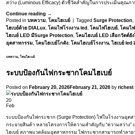
สว่าง (Luminous Efficacy) ตัวชี้วัดสำคัญในการประเมินคุณภา
Continue reading
→
Posted in
บทความ
,
โคมไฮเบย์
|
Tagged
Surge Protection
,
ไฮเบย์ด้วย DIALux
,
โคมไฟโรงงาน led
,
โคมไฟไฮเบย์
,
โคมไฟ
ไฮเบย์ LED มีSurge Protection
,
โคมไฮเบย์ LED เลือกวัตต์ยัง
อุตสาหกรรม
,
โคมไฮเบย์โกดัง
,
โคมไฮเบย์โรงงาน
,
ไฮเบย์ led
บทความ
,
โคมไฮเบย์
ระบบป้องกันไฟกระชากโคมไฮเบย์
Posted on
February 20, 2026
February 21, 2026
by
richest
20
Feb
ระบบป้องกันไฟกระชาก (Surge Protection) ไฟในโรงงานอุตสาห
กระจายสินค้า หลายโครงการให้ความสำคัญกับ “ความสว่าง” และ
ไฮเบย์ สภาพแวดล้อมอุตสาหกรรม ไฟกระชากสามารถทำลายวงจรอ