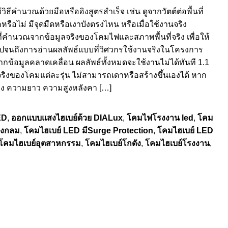
นวณด้วยมือหรืออิงสูตรสำเร็จ เช่น ดูจากวัตต์ต่อพื้นที่
รือไม่ มีจุดมืดหรือเงาบังตรงไหน หรือเมื่อใช้งานจริง
่คำนวณจากข้อมูลจริงของโคมไฟและสภาพพื้นที่จริง เพื่อให้
ไปจนถึงการอ่านผลลัพธ์แบบที่วิศวกรใช้งานจริงในโครงการ
หากข้อมูลคลาดเคลื่อน ผลลัพธ์ทั้งหมดจะใช้งานไม่ได้ทันที 1.1
งจริงของโคมแต่ละรุ่น ไม่สามารถเดาหรือสร้างขึ้นเองได้ หาก
ว้าง ความยาว ความสูงหลังคา […]
ED
,
ออกแบบแสงไฮเบย์ด้วย DIALux
,
โคมไฟโรงงาน led
,
โคม
รงกลม
,
โคมไฮเบย์ LED มีSurge Protection
,
โคมไฮเบย์ LED
โคมไฮเบย์อุตสาหกรรม
,
โคมไฮเบย์โกดัง
,
โคมไฮเบย์โรงงาน
,