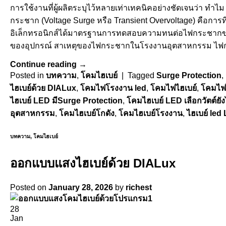
การใช้งานที่ผู้ผลิตระบุไว้หลายเท่าเทคนิคอย่างชัดเจนว่า ทำ
กระชาก (Voltage Surge หรือ Transient Overvoltage) คือการที
อิเล็กทรอนิกส์ได้มาตรฐานการทดสอบความทนต่อไฟกระชากของ
ของอุปกรณ์ สาเหตุของไฟกระชากในโรงงานอุตสาหกรรม ไฟกระช
Continue reading
→
Posted in
บทความ
,
โคมไฮเบย์
|
Tagged
Surge Protection
,
ไฮเบย์ด้วย DIALux
,
โคมไฟโรงงาน led
,
โคมไฟไฮเบย์
,
โคมไฟ
ไฮเบย์ LED มีSurge Protection
,
โคมไฮเบย์ LED เลือกวัตต์ยัง
อุตสาหกรรม
,
โคมไฮเบย์โกดัง
,
โคมไฮเบย์โรงงาน
,
ไฮเบย์ led
บทความ
,
โคมไฮเบย์
ออกแบบแสงไฮเบย์ด้วย DIALux
Posted on
January 28, 2026
by
richest
28
Jan