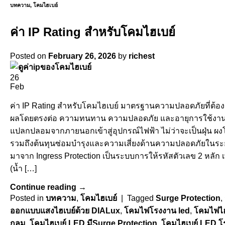
บทความ
,
โคมไฮเบย์
ค่า IP Rating สำหรับโคมไฮเบย์
Posted on
February 26, 2026
by
richest
26
Feb
ค่า IP Rating สำหรับโคมไฮเบย์ มาตรฐานความปลอดภัยที่ต้องรู้
ผลโดยตรงต่อ ความทนทาน ความปลอดภัย และอายุการใช้งาน คื
แปลกปลอมจากภายนอกเข้าสู่อุปกรณ์ไฟฟ้า ไม่ว่าจะเป็นฝุ่น ผง
รวมถึงต้นทุนซ่อมบำรุงและความเสี่ยงด้านความปลอดภัยในระยะยา
มาจาก Ingress Protection เป็นระบบการให้รหัสตัวเลข 2 หลัก เพ
(น้ำ […]
Continue reading
→
Posted in
บทความ
,
โคมไฮเบย์
|
Tagged
Surge Protection
,
ออกแบบแสงไฮเบย์ด้วย DIALux
,
โคมไฟโรงงาน led
,
โคมไฟไฮ
กลม
,
โคมไฮเบย์ LED มีSurge Protection
,
โคมไฮเบย์ LED โ