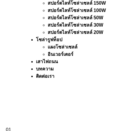
สปอร์ตไลท์โซล่าเซลล์ 150W
สปอร์ตไลท์โซล่าเซลล์ 100W
สปอร์ตไลท์โซล่าเซลล์ 50W
สปอร์ตไลท์โซล่าเซลล์ 30W
สปอร์ตไลท์โซล่าเซลล์ 20W
โซล่ารูฟท็อป
แผงโซล่าเซลล์
อินเวอร์เตอร์
เสาไฟถนน
บทความ
ติดต่อเรา
01