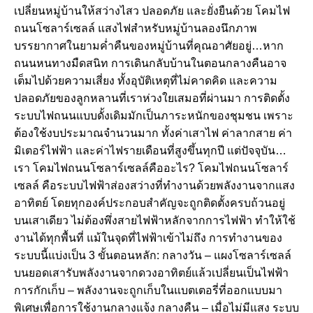
เปลี่ยนหมู่บ้านให้สว่างไสว ปลอดภัย และยั่งยืนด้วย โคมไฟ
ถนนโซลาร์เซลล์ แสงไฟสำหรับหมู่บ้านลองนึกภาพ
บรรยากาศในยามค่ำคืนของหมู่บ้านที่คุณอาศัยอยู่…หาก
ถนนหนทางมืดสนิท การเดินกลับบ้านในตอนกลางคืนอาจ
เต็มไปด้วยความเสี่ยง ทั้งอุบัติเหตุที่ไม่คาดคิด และความ
ปลอดภัยของลูกหลานที่เราห่วงใยเสมอที่ผ่านมา การติดตั้ง
ระบบไฟถนนแบบดั้งเดิมมักเป็นภาระหนักของชุมชน เพราะ
ต้องใช้งบประมาณจำนวนมาก ทั้งค่าเสาไฟ ค่าลากสาย ค่า
มิเตอร์ไฟฟ้า และค่าไฟรายเดือนที่สูงขึ้นทุกปี แต่ปัจจุบัน…
เรา โคมไฟถนนโซลาร์เซลล์คืออะไร? โคมไฟถนนโซลาร์
เซลล์ คือระบบไฟฟ้าส่องสว่างที่ทำงานด้วยพลังงานจากแสง
อาทิตย์ โดยทุกองค์ประกอบสำคัญจะถูกติดตั้งครบถ้วนอยู่
บนเสาเดียว ไม่ต้องพึ่งสายไฟฟ้าหลักจากการไฟฟ้า ทำให้ใช้
งานได้ทุกพื้นที่ แม้ในจุดที่ไฟฟ้าเข้าไม่ถึง การทำงานของ
ระบบนี้แบ่งเป็น 3 ขั้นตอนหลัก: กลางวัน – แผงโซลาร์เซลล์
บนยอดเสารับพลังงานจากดวงอาทิตย์แล้วเปลี่ยนเป็นไฟฟ้า
การกักเก็บ – พลังงานจะถูกเก็บในแบตเตอรี่ที่ออกแบบมา
พิเศษเพื่อการใช้งานกลางแจ้ง กลางคืน – เมื่อไม่มีแสง ระบบ