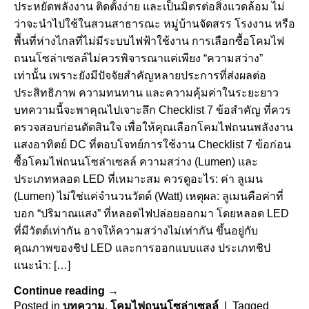
ประหยัดพลังงาน ติดตั้งง่าย และเป็นมิตรต่อสิ่งแวดล้อม ไม่
ว่าจะนำไปใช้ในสวนสาธารณะ หมู่บ้านจัดสรร โรงงาน หรือ
พื้นที่ห่างไกลที่ไม่มีระบบไฟฟ้าใช้งาน การเลือกซื้อโคมไฟ
ถนนโซล่าเซลล์ไม่ควรพิจารณาแค่เพียง “ความสว่าง”
เท่านั้น เพราะยังมีปัจจัยสำคัญหลายประการที่ส่งผลต่อ
ประสิทธิภาพ ความทนทาน และความคุ้มค่าในระยะยาว
บทความนี้จะพาคุณไปเจาะลึก Checklist 7 ข้อสำคัญ ที่ควร
ตรวจสอบก่อนตัดสินใจ เพื่อให้คุณเลือกโคมไฟถนนพลังงาน
แสงอาทิตย์ DC ที่ตอบโจทย์การใช้งาน Checklist 7 ข้อก่อน
ซื้อโคมไฟถนนโซล่าเซลล์ ความสว่าง (Lumen) และ
ประเภทหลอด LED ที่เหมาะสม ควรดูอะไร: ค่า ลูเมน
(Lumen) ไม่ใช่แค่จำนวนวัตต์ (Watt) เหตุผล: ลูเมนคือค่าที่
บอก “ปริมาณแสง” ที่หลอดไฟปล่อยออกมา โดยหลอด LED
ที่มีวัตต์เท่ากัน อาจให้ความสว่างไม่เท่ากัน ขึ้นอยู่กับ
คุณภาพของชิป LED และการออกแบบแสง ประเภทชิป
แนะนำ: […]
Continue reading
→
Posted in
บทความ
,
โคมไฟถนนโซล่าเซลล์
|
Tagged