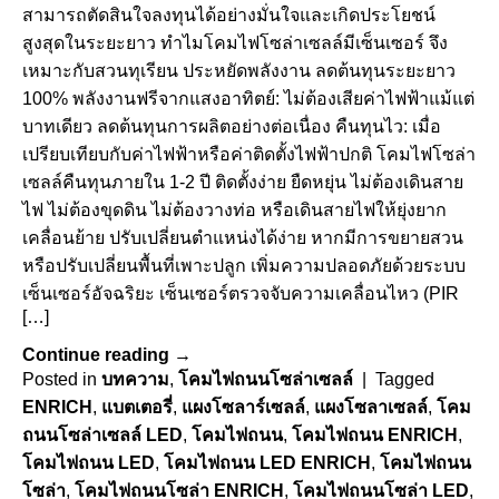
สามารถตัดสินใจลงทุนได้อย่างมั่นใจและเกิดประโยชน์
สูงสุดในระยะยาว ทำไมโคมไฟโซล่าเซลล์มีเซ็นเซอร์ จึง
เหมาะกับสวนทุเรียน ประหยัดพลังงาน ลดต้นทุนระยะยาว
100% พลังงานฟรีจากแสงอาทิตย์: ไม่ต้องเสียค่าไฟฟ้าแม้แต่
บาทเดียว ลดต้นทุนการผลิตอย่างต่อเนื่อง คืนทุนไว: เมื่อ
เปรียบเทียบกับค่าไฟฟ้าหรือค่าติดตั้งไฟฟ้าปกติ โคมไฟโซล่า
เซลล์คืนทุนภายใน 1-2 ปี ติดตั้งง่าย ยืดหยุ่น ไม่ต้องเดินสาย
ไฟ ไม่ต้องขุดดิน ไม่ต้องวางท่อ หรือเดินสายไฟให้ยุ่งยาก
เคลื่อนย้าย ปรับเปลี่ยนตำแหน่งได้ง่าย หากมีการขยายสวน
หรือปรับเปลี่ยนพื้นที่เพาะปลูก เพิ่มความปลอดภัยด้วยระบบ
เซ็นเซอร์อัจฉริยะ เซ็นเซอร์ตรวจจับความเคลื่อนไหว (PIR
[…]
Continue reading
→
Posted in
บทความ
,
โคมไฟถนนโซล่าเซลล์
|
Tagged
ENRICH
,
แบตเตอรี่
,
แผงโซลาร์เซลล์
,
แผงโซลาเซลล์
,
โคม
ถนนโซล่าเซลล์ LED
,
โคมไฟถนน
,
โคมไฟถนน ENRICH
,
โคมไฟถนน LED
,
โคมไฟถนน LED ENRICH
,
โคมไฟถนน
โซล่า
,
โคมไฟถนนโซล่า ENRICH
,
โคมไฟถนนโซล่า LED
,