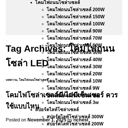
โคมไฟถนนโซล่าเซลล์
โคมไฟถนนโซล่าเซลล์ 200W
โคมไฟถนนโซล่าเซลล์ 150W
โคมไฟถนนโซล่าเซลล์ 100W
โคมไฟถนนโซล่าเซลล์ 90W
โคมไฟถนนโซล่าเซลล์ 70W
โคมไฟถนนโซล่าเซลล์ 60W
Tag Archives:
โคมไฟถนน
่โคมไฟถนนโซล่าเซลล์ 50W
โคมไฟถนนโซล่าเซลล์ 40W
โซล่า LED
โคมไฟถนนโซล่าเซลล์ 30W
โคมไฟถนนโซล่าเซลล์ 20W
บทความ
,
โคมไฟถนนโซล่าเซลล์
โคมไฟถนนโซล่าเซลล์ 10W
โคมไฟถนนโซล่าเซลล์ 9W
โคมไฟโซล่าเซลล์มี/ไม่มีเซ็นเซอร์ ควร
โคมไฟถนนโซล่าเซลล์ 5W
โคมไฟถนนโซล่าเซลล์ 3w
ใช้แบบไหน
สปอร์ตไลท์โซล่าเซลล์
สปอร์ตไลท์โซล่าเซลล์ 300W
Posted on
November 1, 2025
by
richest
สปอร์ตไลท์โซล่าเซลล์ 200W