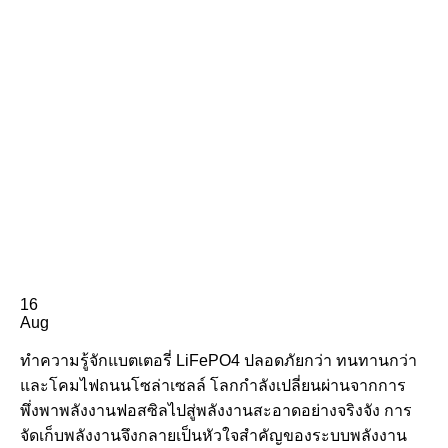
16
Aug
ทำความรู้จักแบตเตอรี่ LiFePO4 ปลอดภัยกว่า ทนทานกว่า
และโคมไฟถนนโซล่าเซลล์ โลกกำลังเปลี่ยนผ่านจากการ
พึ่งพาพลังงานฟอสซิลไปสู่พลังงานสะอาดอย่างจริงจัง การ
จัดเก็บพลังงานจึงกลายเป็นหัวใจสำคัญของระบบพลังงาน