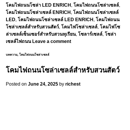
โคมไฟถนนโซล่า LED ENRICH
,
โคมไฟถนนโซล่าเซลล์
,
โคมไฟถนนโซล่าเซลล์ ENRICH
,
โคมไฟถนนโซล่าเซลล์
LED
,
โคมไฟถนนโซล่าเซลล์ LED ENRICH
,
โคมไฟถนน
โซล่าเซลล์สำหรับสวนสัตว์
,
โคมไฟโซล่าเซลล์
,
โคมไฟโซ
ล่าเซลล์เซ็นเซอร์สำหรับสวนทุเรียน
,
โซลาร์เซลล์
,
โซล่า
เซลล์ไฟถนน
Leave a comment
บทความ
,
โคมไฟถนนโซล่าเซลล์
โคมไฟถนนโซล่าเซลล์สำหรับสวนสัตว์
Posted on
June 24, 2025
by
richest