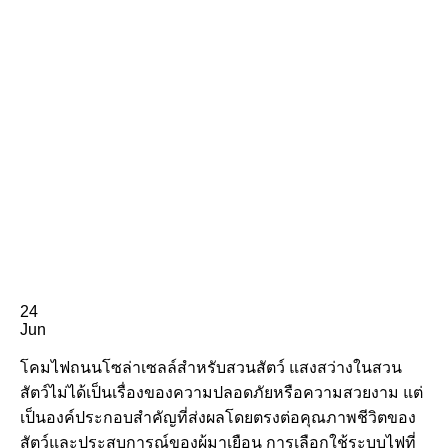
24
Jun
โคมไฟถนนโซล่าเซลล์สำหรับสวนสัตว์ แสงสว่างในสวน
สัตว์ไม่ได้เป็นเรื่องของความปลอดภัยหรือความสวยงาม แต่
เป็นองค์ประกอบสำคัญที่ส่งผลโดยตรงต่อคุณภาพชีวิตของ
สัตว์และประสบการณ์ของผู้มาเยือน การเลือกใช้ระบบไฟที่