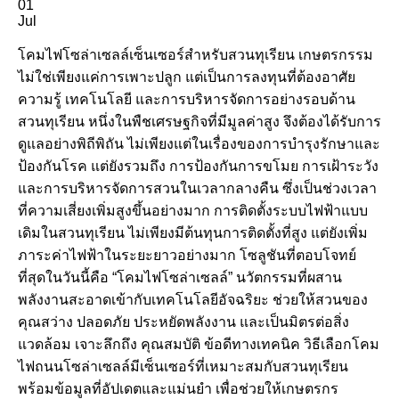
01
Jul
โคมไฟโซล่าเซลล์เซ็นเซอร์สำหรับสวนทุเรียน เกษตรกรรม
ไม่ใช่เพียงแค่การเพาะปลูก แต่เป็นการลงทุนที่ต้องอาศัย
ความรู้ เทคโนโลยี และการบริหารจัดการอย่างรอบด้าน
สวนทุเรียน หนึ่งในพืชเศรษฐกิจที่มีมูลค่าสูง จึงต้องได้รับการ
ดูแลอย่างพิถีพิถัน ไม่เพียงแต่ในเรื่องของการบำรุงรักษาและ
ป้องกันโรค แต่ยังรวมถึง การป้องกันการขโมย การเฝ้าระวัง
และการบริหารจัดการสวนในเวลากลางคืน ซึ่งเป็นช่วงเวลา
ที่ความเสี่ยงเพิ่มสูงขึ้นอย่างมาก การติดตั้งระบบไฟฟ้าแบบ
เดิมในสวนทุเรียน ไม่เพียงมีต้นทุนการติดตั้งที่สูง แต่ยังเพิ่ม
ภาระค่าไฟฟ้าในระยะยาวอย่างมาก โซลูชันที่ตอบโจทย์
ที่สุดในวันนี้คือ “โคมไฟโซล่าเซลล์” นวัตกรรมที่ผสาน
พลังงานสะอาดเข้ากับเทคโนโลยีอัจฉริยะ ช่วยให้สวนของ
คุณสว่าง ปลอดภัย ประหยัดพลังงาน และเป็นมิตรต่อสิ่ง
แวดล้อม เจาะลึกถึง คุณสมบัติ ข้อดีทางเทคนิค วิธีเลือกโคม
ไฟถนนโซล่าเซลล์มีเซ็นเซอร์ที่เหมาะสมกับสวนทุเรียน
พร้อมข้อมูลที่อัปเดตและแม่นยำ เพื่อช่วยให้เกษตรกร