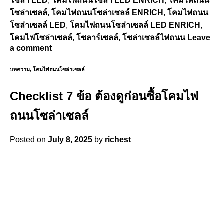
โซล่า LED
,
โคมไฟถนนโซล่า LED ENRICH
,
โคมไฟถนน
โซล่าเซลล์
,
โคมไฟถนนโซล่าเซลล์ ENRICH
,
โคมไฟถนน
โซล่าเซลล์ LED
,
โคมไฟถนนโซล่าเซลล์ LED ENRICH
,
โคมไฟโซล่าเซลล์
,
โซลาร์เซลล์
,
โซล่าเซลล์ไฟถนน
Leave
a comment
บทความ
,
โคมไฟถนนโซล่าเซลล์
Checklist 7 ข้อ ต้องดูก่อนซื้อโคมไฟ
ถนนโซล่าเซลล์
Posted on
July 8, 2025
by
richest