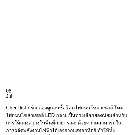
08
Jul
Checklist 7 ข้อ ต้องดูก่อนซื้อโคมไฟถนนโซล่าเซลล์ โคม
ไฟถนนโซล่าเซลล์ LED กลายเป็นทางเลือกยอดนิยมสำหรับ
การให้แสงสว่างในพื้นที่สาธารณะ ด้วยความสามารถใน
การผลิตพลังงานไฟฟ้าได้เองจากแสงอาทิตย์ ทำให้ทั้ง