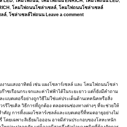
ล์ LED
,
โคมไฟถนน
,
โคมไฟถนน ENRICH
,
โคมไฟถนน LED
,
RICH
,
โคมไฟถนนโซล่าเซลล์
,
โคมไฟถนนโซล่าเซลล์
ซลล์
,
โซล่าเซลล์ไฟถนน
Leave a comment
ลังงานแสงอาทิตย์ เช่น แผงโซลาร์เซลล์ และ โคมไฟถนนโซล่า
ล่อยก๊าซเรือนกระจกและค่าไฟฟ้าได้ในระยะยาว แต่ก็ยังมีคำถาม
บตเตอรี่อย่างถูกวิธีไม่ใช่แค่ประเด็นด้านเทคนิคหรือสิ่ง
ีไซเคิล วิธีการที่ถูกต้อง ตลอดจนช่องทางต่างๆ ที่จะช่วยให้
งสำคัญ การทิ้งแผงโซลาร์เซลล์และแบตเตอรี่ที่หมดอายุอย่างไม่
เตอรี่ โดยเฉพาะลิเธียมไอออน อาจมีส่วนประกอบของโลหะหนัก
ใหญ่จะปลอดภัย แต่ก็อาจมีสารกึ่งตัวนำบางชนิดที่ต้องจัดการ