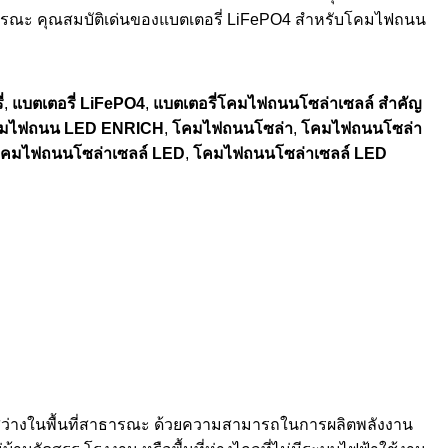
าธารณะ คุณสมบัติเด่นของแบตเตอรี่ LiFePO4 สำหรับโคมไฟถนน
่
,
แบตเตอรี่ LiFePO4
,
แบตเตอรี่โคมไฟถนนโซล่าเซลล์ สำคัญ
มไฟถนน LED ENRICH
,
โคมไฟถนนโซล่า
,
โคมไฟถนนโซล่า
คมไฟถนนโซล่าเซลล์ LED
,
โคมไฟถนนโซล่าเซลล์ LED
สว่างในพื้นที่สาธารณะ ด้วยความสามารถในการผลิตพลังงาน