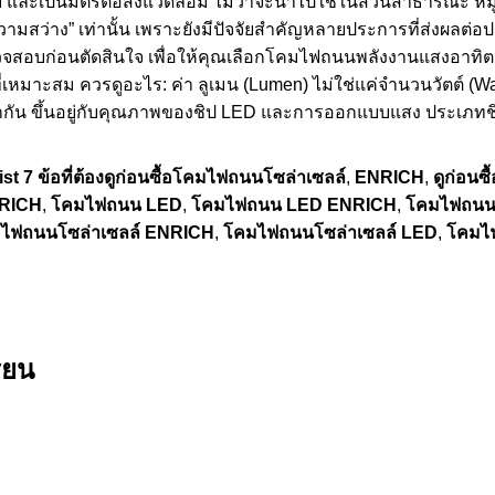
าย และเป็นมิตรต่อสิ่งแวดล้อม ไม่ว่าจะนำไปใช้ในสวนสาธารณะ หมู่
วามสว่าง” เท่านั้น เพราะยังมีปัจจัยสำคัญหลายประการที่ส่งผล
วจสอบก่อนตัดสินใจ เพื่อให้คุณเลือกโคมไฟถนนพลังงานแสงอาทิตย์
าะสม ควรดูอะไร: ค่า ลูเมน (Lumen) ไม่ใช่แค่จำนวนวัตต์ (Watt
ท่ากัน ขึ้นอยู่กับคุณภาพของชิป LED และการออกแบบแสง ประเภท
st 7 ข้อที่ต้องดูก่อนซื้อโคมไฟถนนโซล่าเซลล์
,
ENRICH
,
ดูก่อนซ
RICH
,
โคมไฟถนน LED
,
โคมไฟถนน LED ENRICH
,
โคมไฟถนน
ไฟถนนโซล่าเซลล์ ENRICH
,
โคมไฟถนนโซล่าเซลล์ LED
,
โคมไ
ียน