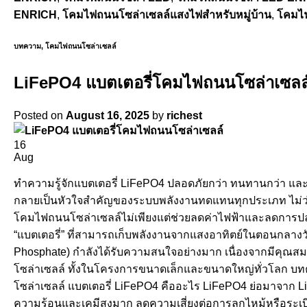
ENRICH
,
โคมไฟถนนโซล่าเซลล์แสงไฟสำหรับหมู่บ้าน
,
โคมไฟ
บทความ
,
โคมไฟถนนโซล่าเซลล์
LiFePO4 แบตเตอรี่โคมไฟถนนโซล่าเซลล
Posted on
August 16, 2025
by
richest
16
Aug
ทำความรู้จักแบตเตอรี่ LiFePO4 ปลอดภัยกว่า ทนทานกว่า และ
กลายเป็นหัวใจสำคัญของระบบพลังงานทดแทนทุกประเภท ไม่ว่า
โคมไฟถนนโซล่าเซลล์ไม่เพียงแต่ช่วยลดค่าไฟฟ้าและลดการปล่อยก๊
“แบตเตอรี่” ที่สามารถเก็บพลังงานจากแสงอาทิตย์ในตอนกลา
Phosphate) กำลังได้รับความสนใจอย่างมาก เนื่องจากมีคุณส
โซล่าเซลล์ ทั้งในโครงการขนาดเล็กและขนาดใหญ่ทั่วโลก บทคว
โซล่าเซลล์ แบตเตอรี่ LiFePO4 คืออะไร LiFePO4 ย่อมาจาก Lit
ความร้อนและเคมีสูงมาก ลดความเสี่ยงต่อการลุกไหม้หรือระเบิ