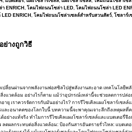
H
,
แบตเตอรี่
,
แผงโซลาร์เซลล์
,
แผงโซลาเซลล์
,
โคมถนนโซล่าเซล
่า ENRICH
,
โคมไฟถนนโซล่า LED
,
โคมไฟถนนโซล่า LED EN
์ LED ENRICH
,
โคมไฟถนนโซล่าเซลล์สำหรับสวนสัตว์
,
โซลาร์เ
่างถูกวิธี
ลังเปลี่ยนผ่านจากพลังงานฟอสซิลไปสู่พลังงานสะอาด เทคโนโลยีพ
่อสิ่งแวดล้อม อย่างไรก็ตาม แม้ว่าอุปกรณ์เหล่านี้จะช่วยลดการป
อายุ เราควรจัดการกับมันอย่างไร? การรีไซเคิลแผงโซลาร์เซลล์และแ
กรและอนาคตของโลกใบนี้ บทความนี้จะพาคุณเจาะลึกถึงเหตุผลที่ควรร
” ได้อย่างแท้จริง ทำไมการรีไซเคิลแผงโซลาร์เซลล์และแบตเตอรี่จึ
ภาพ ลดผลกระทบต่อสิ่งแวดล้อม: ป้องกันสารอันตรายรั่วไหล: แบต
มลภาวะร้ายแรงได้ แม้แผงโซลาร์เซลล์และโคมไฟถนนโซล่าเซลล์ส่วน