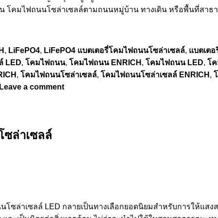
เช่น โคมไฟถนนโซล่าเซลล์ตามถนนหมู่บ้าน ทางเดิน หรือพื้นที่ส
H
,
LiFePO4
,
LiFePO4 แบตเตอรี่โคมไฟถนนโซล่าเซลล์
,
แบตเตอรี
ล์ LED
,
โคมไฟถนน
,
โคมไฟถนน ENRICH
,
โคมไฟถนน LED
,
โค
RICH
,
โคมไฟถนนโซล่าเซลล์
,
โคมไฟถนนโซล่าเซลล์ ENRICH
,
โ
Leave a comment
โซล่าเซลล์
ฟถนนโซล่าเซลล์ LED กลายเป็นทางเลือกยอดนิยมสำหรับการให้แสง