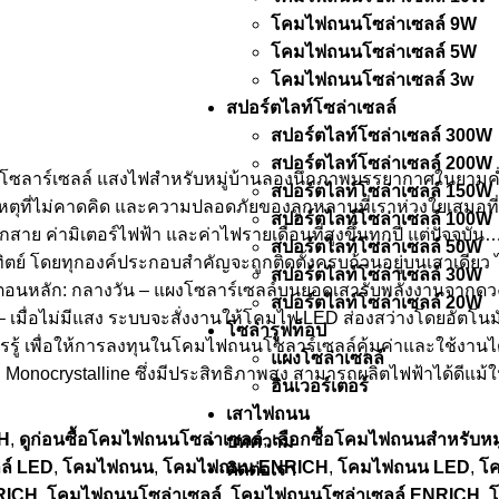
โคมไฟถนนโซล่าเซลล์ 9W
โคมไฟถนนโซล่าเซลล์ 5W
โคมไฟถนนโซล่าเซลล์ 3w
สปอร์ตไลท์โซล่าเซลล์
สปอร์ตไลท์โซล่าเซลล์ 300W
สปอร์ตไลท์โซล่าเซลล์ 200W
ฟถนนโซลาร์เซลล์ แสงไฟสำหรับหมู่บ้านลองนึกภาพบรรยากาศในยามค
สปอร์ตไลท์โซล่าเซลล์ 150W
ติเหตุที่ไม่คาดคิด และความปลอดภัยของลูกหลานที่เราห่วงใยเสมอท
สปอร์ตไลท์โซล่าเซลล์ 100W
าย ค่ามิเตอร์ไฟฟ้า และค่าไฟรายเดือนที่สูงขึ้นทุกปี แต่ปัจจ
สปอร์ตไลท์โซล่าเซลล์ 50W
ย์ โดยทุกองค์ประกอบสำคัญจะถูกติดตั้งครบถ้วนอยู่บนเสาเดียว ไม
สปอร์ตไลท์โซล่าเซลล์ 30W
ั้นตอนหลัก: กลางวัน – แผงโซลาร์เซลล์บนยอดเสารับพลังงานจากดวงอ
สปอร์ตไลท์โซล่าเซลล์ 20W
– เมื่อไม่มีแสง ระบบจะสั่งงานให้โคมไฟ LED ส่องสว่างโดยอัตโนม
โซล่ารูฟท็อป
ควรรู้ เพื่อให้การลงทุนในโคมไฟถนนโซลาร์เซลล์คุ้มค่าและใช้งา
แผงโซล่าเซลล์
onocrystalline ซึ่งมีประสิทธิภาพสูง สามารถผลิตไฟฟ้าได้ดีแม้ในว
อินเวอร์เตอร์
เสาไฟถนน
H
,
ดูก่อนซื้อโคมไฟถนนโซล่าเซลล์
,
เลือกซื้อโคมไฟถนนสำหรับหมู
บทความ
ล์ LED
,
โคมไฟถนน
,
โคมไฟถนน ENRICH
,
โคมไฟถนน LED
,
โ
ติดต่อเรา
RICH
,
โคมไฟถนนโซล่าเซลล์
,
โคมไฟถนนโซล่าเซลล์ ENRICH
,
โ