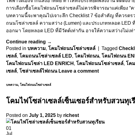
ไฟฟ้าได้เองจากแสงอาทิตย์ ทำให้ทั้งประหยัดพลังงาน ติดตั้งง่
การเลือกซื้อโคมไฟถนนโซล่าเซลล์ไม่ควรพิจารณาแค่เพียง “ค
บทความนี้จะพาคุณไปเจาะลึก Checklist 7 ข้อสำคัญ ที่ควรตร
ถนนโซล่าเซลล์ ความสว่าง (Lumen) และประเภทหลอด LED ที่เหม
ออกมา โดยหลอด LED ที่มีวัตต์เท่ากัน อาจให้ความสว่างไม่เ
Continue reading
→
Posted in
บทความ
,
โคมไฟถนนโซล่าเซลล์
|
Tagged
Checkli
เซลล์
,
โคมถนนโซล่าเซลล์ LED
,
โคมไฟถนน
,
โคมไฟถนน EN
โคมไฟถนนโซล่า LED ENRICH
,
โคมไฟถนนโซล่าเซลล์
,
โคม
เซลล์
,
โซล่าเซลล์ไฟถนน
Leave a comment
บทความ
,
โคมไฟถนนโซล่าเซลล์
โคมไฟโซล่าเซลล์เซ็นเซอร์สำหรับสวนทุเร
Posted on
July 1, 2025
by
richest
01
Jul