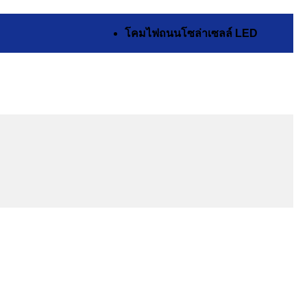
โคมไฟถนนโซล่าเซลล์ LED