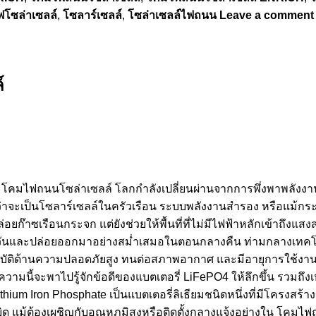
โซล่าเซลล์
,
โซลาร์เซลล์
,
โซล่าเซลล์ไฟถนน
Leave a comment
์
โคมไฟถนนโซล่าเซลล์ โลกกำลังเปลี่ยนผ่านจากการพึ่งพาพลังงานฟ
จะเป็นโซลาร์เซลล์ในครัวเรือน ระบบพลังงานสำรอง หรือแม้กระท
าซเรือนกระจก แต่ยังช่วยให้พื้นที่ที่ไม่มีไฟฟ้าหลักเข้าถึงแสงสว
งวันและปล่อยออกมาอย่างสม่ำเสมอในตอนกลางคืน ท่ามกลางเทคโนโ
มบัติด้านความปลอดภัยสูง ทนต่อสภาพอากาศ และมีอายุการใช้งาน
ามนี้จะพาไปรู้จักข้อดีของแบตเตอรี่ LiFePO4 ให้ลึกขึ้น รวมถึ
hium Iron Phosphate เป็นแบตเตอรี่ลิเธียมชนิดหนึ่งที่มีโครงส
ด แม้ต้องเผชิญกับอุณหภูมิสูงหรือติดตั้งกลางแจ้งอย่างใน โคมไ