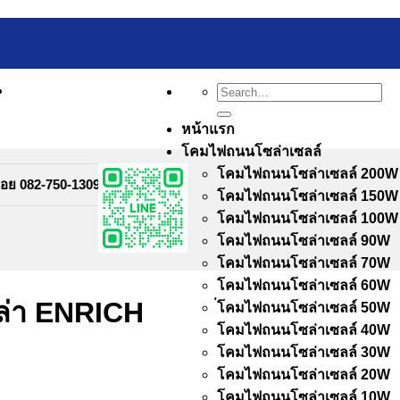
Search
for:
หน้าแรก
โคมไฟถนนโซล่าเซลล์
โคมไฟถนนโซล่าเซลล์ 200W
้อย 082-750-1309
โคมไฟถนนโซล่าเซลล์ 150W
โคมไฟถนนโซล่าเซลล์ 100W
โคมไฟถนนโซล่าเซลล์ 90W
โคมไฟถนนโซล่าเซลล์ 70W
โคมไฟถนนโซล่าเซลล์ 60W
่า ENRICH
่โคมไฟถนนโซล่าเซลล์ 50W
โคมไฟถนนโซล่าเซลล์ 40W
โคมไฟถนนโซล่าเซลล์ 30W
โคมไฟถนนโซล่าเซลล์ 20W
โคมไฟถนนโซล่าเซลล์ 10W