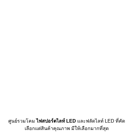
ศูนย์รวมโคม
ไฟสปอร์ตไลท์ LED
และฟลัดไลท์ LED ที่คัด
เลือกแต่สินค้าคุณภาพ มีให้เลือกมากที่สุด