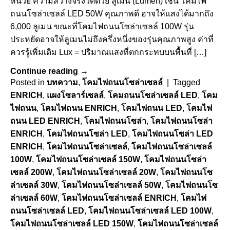
หน่วย ความสว่างจริงวัดด้วย ลูเมน (Lumen) เช่น โคมไฟ
ถนนโซล่าเซลล์ LED 50W คุณภาพดี อาจให้แสงได้มากถึง
6,000 ลูเมน ขณะที่โคมไฟถนนโซล่าเซลล์ 100W รุ่น
ประหยัดอาจให้ลูเมนไม่ถึงครึ่งหนึ่งของรุ่นคุณภาพสูง ค่าที่
ควรรู้เพิ่มเติม Lux = ปริมาณแสงที่ตกกระทบบนพื้นที่ […]
Continue reading
→
Posted in
บทความ
,
โคมไฟถนนโซล่าเซลล์
|
Tagged
ENRICH
,
แผงโซลาร์เซลล์
,
โคมถนนโซล่าเซลล์ LED
,
โคม
ไฟถนน
,
โคมไฟถนน ENRICH
,
โคมไฟถนน LED
,
โคมไฟ
ถนน LED ENRICH
,
โคมไฟถนนโซล่า
,
โคมไฟถนนโซล่า
ENRICH
,
โคมไฟถนนโซล่า LED
,
โคมไฟถนนโซล่า LED
ENRICH
,
โคมไฟถนนโซล่าเซลล์
,
โคมไฟถนนโซล่าเซลล์
100W
,
โคมไฟถนนโซล่าเซลล์ 150W
,
โคมไฟถนนโซล่า
เซลล์ 200W
,
โคมไฟถนนโซล่าเซลล์ 20W
,
โคมไฟถนนโซ
ล่าเซลล์ 30W
,
โคมไฟถนนโซล่าเซลล์ 50W
,
โคมไฟถนนโซ
ล่าเซลล์ 60W
,
โคมไฟถนนโซล่าเซลล์ ENRICH
,
โคมไฟ
ถนนโซล่าเซลล์ LED
,
โคมไฟถนนโซล่าเซลล์ LED 100W
,
โคมไฟถนนโซล่าเซลล์ LED 150W
,
โคมไฟถนนโซล่าเซลล์