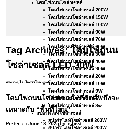
โคมไฟถนนโซล่าเซลล์
โคมไฟถนนโซล่าเซลล์ 200W
โคมไฟถนนโซล่าเซลล์ 150W
โคมไฟถนนโซล่าเซลล์ 100W
โคมไฟถนนโซล่าเซลล์ 90W
โคมไฟถนนโซล่าเซลล์ 70W
โคมไฟถนนโซล่าเซลล์ 60W
Tag Archives:
โคมไฟถนน
่โคมไฟถนนโซล่าเซลล์ 50W
โคมไฟถนนโซล่าเซลล์ 40W
โซล่าเซลล์ LED 30W
โคมไฟถนนโซล่าเซลล์ 30W
โคมไฟถนนโซล่าเซลล์ 20W
บทความ
,
โคมไฟถนนโซล่าเซลล์
โคมไฟถนนโซล่าเซลล์ 10W
โคมไฟถนนโซล่าเซลล์ 9W
โคมไฟถนนโซล่าเซลล์ “กี่วัตต์” ถึงจะ
โคมไฟถนนโซล่าเซลล์ 5W
โคมไฟถนนโซล่าเซลล์ 3w
เหมาะกับ “พื้นที่ไหน”
สปอร์ตไลท์โซล่าเซลล์
สปอร์ตไลท์โซล่าเซลล์ 300W
Posted on
June 13, 2025
by
richest
สปอร์ตไลท์โซล่าเซลล์ 200W