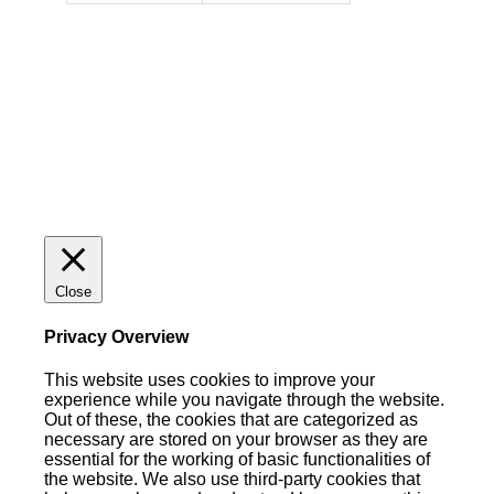
Close
Privacy Overview
This website uses cookies to improve your
experience while you navigate through the website.
Out of these, the cookies that are categorized as
necessary are stored on your browser as they are
essential for the working of basic functionalities of
the website. We also use third-party cookies that