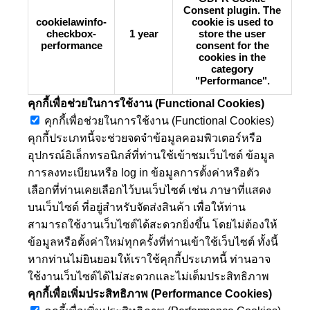
Consent plugin. The
cookielawinfo-
cookie is used to
checkbox-
1 year
store the user
performance
consent for the
cookies in the
category
"Performance".
คุกกี้เพื่อช่วยในการใช้งาน (Functional Cookies)
คุกกี้เพื่อช่วยในการใช้งาน (Functional Cookies)
คุกกี้ประเภทนี้จะช่วยจดจำข้อมูลคอมพิวเตอร์หรือ
อุปกรณ์อิเล็กทรอนิกส์ที่ท่านใช้เข้าชมเว็บไซต์ ข้อมูล
การลงทะเบียนหรือ log in ข้อมูลการตั้งค่าหรือตัว
เลือกที่ท่านเคยเลือกไว้บนเว็บไซต์ เช่น ภาษาที่แสดง
บนเว็บไซต์ ที่อยู่สำหรับจัดส่งสินค้า เพื่อให้ท่าน
สามารถใช้งานเว็บไซต์ได้สะดวกยิ่งขึ้น โดยไม่ต้องให้
ข้อมูลหรือตั้งค่าใหม่ทุกครั้งที่ท่านเข้าใช้เว็บไซต์ ทั้งนี้
หากท่านไม่ยินยอมให้เราใช้คุกกี้ประเภทนี้ ท่านอาจ
ใช้งานเว็บไซต์ได้ไม่สะดวกและไม่เต็มประสิทธิภาพ
คุกกี้เพื่อเพิ่มประสิทธิภาพ (Performance Cookies)