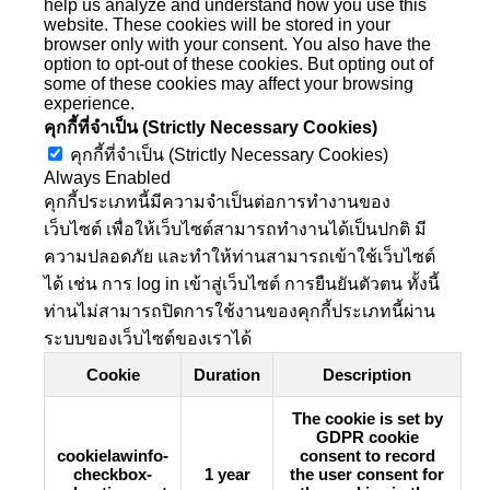
help us analyze and understand how you use this
website. These cookies will be stored in your
browser only with your consent. You also have the
option to opt-out of these cookies. But opting out of
some of these cookies may affect your browsing
experience.
คุกกี้ที่จำเป็น (Strictly Necessary Cookies)
คุกกี้ที่จำเป็น (Strictly Necessary Cookies)
Always Enabled
คุกกี้ประเภทนี้มีความจำเป็นต่อการทำงานของ
เว็บไซต์ เพื่อให้เว็บไซต์สามารถทำงานได้เป็นปกติ มี
ความปลอดภัย และทำให้ท่านสามารถเข้าใช้เว็บไซต์
ได้ เช่น การ log in เข้าสู่เว็บไซต์ การยืนยันตัวตน ทั้งนี้
ท่านไม่สามารถปิดการใช้งานของคุกกี้ประเภทนี้ผ่าน
ระบบของเว็บไซต์ของเราได้
Cookie
Duration
Description
The cookie is set by
GDPR cookie
cookielawinfo-
consent to record
checkbox-
1 year
the user consent for