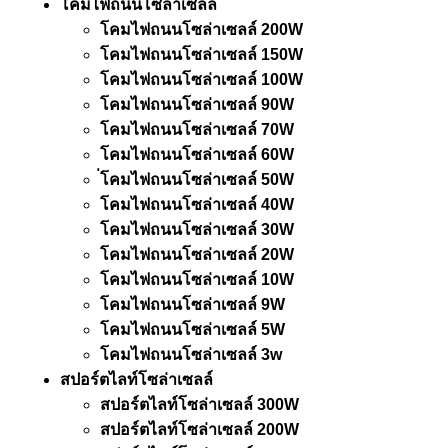
โคมไฟถนนโซล่าเซลล์
โคมไฟถนนโซล่าเซลล์ 200W
โคมไฟถนนโซล่าเซลล์ 150W
โคมไฟถนนโซล่าเซลล์ 100W
โคมไฟถนนโซล่าเซลล์ 90W
โคมไฟถนนโซล่าเซลล์ 70W
โคมไฟถนนโซล่าเซลล์ 60W
่โคมไฟถนนโซล่าเซลล์ 50W
โคมไฟถนนโซล่าเซลล์ 40W
โคมไฟถนนโซล่าเซลล์ 30W
โคมไฟถนนโซล่าเซลล์ 20W
โคมไฟถนนโซล่าเซลล์ 10W
โคมไฟถนนโซล่าเซลล์ 9W
โคมไฟถนนโซล่าเซลล์ 5W
โคมไฟถนนโซล่าเซลล์ 3w
สปอร์ตไลท์โซล่าเซลล์
สปอร์ตไลท์โซล่าเซลล์ 300W
สปอร์ตไลท์โซล่าเซลล์ 200W