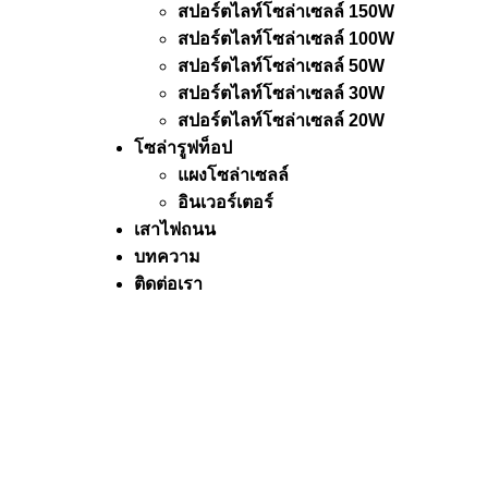
สปอร์ตไลท์โซล่าเซลล์ 150W
สปอร์ตไลท์โซล่าเซลล์ 100W
สปอร์ตไลท์โซล่าเซลล์ 50W
สปอร์ตไลท์โซล่าเซลล์ 30W
สปอร์ตไลท์โซล่าเซลล์ 20W
โซล่ารูฟท็อป
แผงโซล่าเซลล์
อินเวอร์เตอร์
เสาไฟถนน
บทความ
ติดต่อเรา