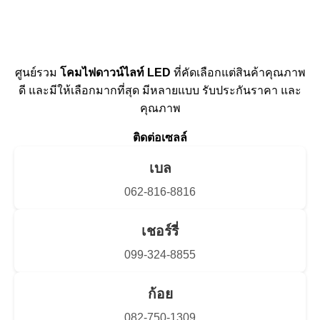
ศูนย์รวม
โคมไฟดาวน์ไลท์ LED
ที่คัดเลือกแต่สินค้าคุณภาพ
ดี และมีให้เลือกมากที่สุด มีหลายแบบ รับประกันราคา และ
คุณภาพ
ติดต่อเซลล์
เบล
062-816-8816
เชอร์รี่
099-324-8855
ก้อย
082-750-1309