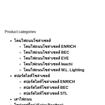
Product categories
โคมไฟถนนโซล่าเซลล์
โคมไฟถนนโซล่าเซลล์ ENRICH
โคมไฟถนนโซล่าเซลล์ BEC
โคมไฟถนนโซล่าเซลล์ EVE
โคมไฟถนนโซล่าเซลล์ Iwachi
โคมไฟถนนโซล่าเซลล์ W.L. Lighting
สปอร์ตไลท์โซล่าเซลล์
สปอร์ตไลท์โซล่าเซลล์ ENRICH
สปอร์ตไลท์โซล่าเซลล์ BEC
สปอร์ตไลท์โซล่าเซลล์ STL
เสาไฟถนน