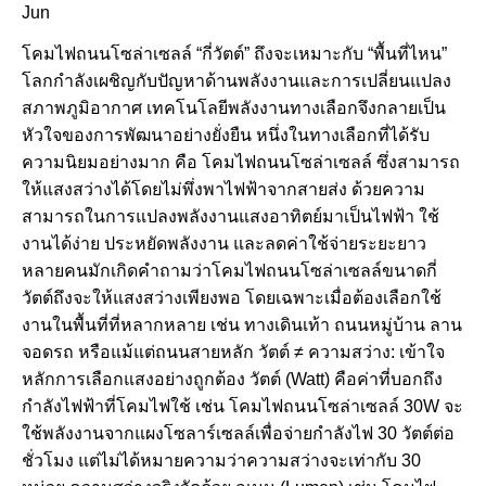
Jun
โคมไฟถนนโซล่าเซลล์ “กี่วัตต์” ถึงจะเหมาะกับ “พื้นที่ไหน”
โลกกำลังเผชิญกับปัญหาด้านพลังงานและการเปลี่ยนแปลง
สภาพภูมิอากาศ เทคโนโลยีพลังงานทางเลือกจึงกลายเป็น
หัวใจของการพัฒนาอย่างยั่งยืน หนึ่งในทางเลือกที่ได้รับ
ความนิยมอย่างมาก คือ โคมไฟถนนโซล่าเซลล์ ซึ่งสามารถ
ให้แสงสว่างได้โดยไม่พึ่งพาไฟฟ้าจากสายส่ง ด้วยความ
สามารถในการแปลงพลังงานแสงอาทิตย์มาเป็นไฟฟ้า ใช้
งานได้ง่าย ประหยัดพลังงาน และลดค่าใช้จ่ายระยะยาว
หลายคนมักเกิดคำถามว่าโคมไฟถนนโซล่าเซลล์ขนาดกี่
วัตต์ถึงจะให้แสงสว่างเพียงพอ โดยเฉพาะเมื่อต้องเลือกใช้
งานในพื้นที่ที่หลากหลาย เช่น ทางเดินเท้า ถนนหมู่บ้าน ลาน
จอดรถ หรือแม้แต่ถนนสายหลัก วัตต์ ≠ ความสว่าง: เข้าใจ
หลักการเลือกแสงอย่างถูกต้อง วัตต์ (Watt) คือค่าที่บอกถึง
กำลังไฟฟ้าที่โคมไฟใช้ เช่น โคมไฟถนนโซล่าเซลล์ 30W จะ
ใช้พลังงานจากแผงโซลาร์เซลล์เพื่อจ่ายกำลังไฟ 30 วัตต์ต่อ
ชั่วโมง แต่ไม่ได้หมายความว่าความสว่างจะเท่ากับ 30