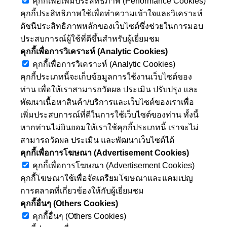
คุกกี้เพื่อเพิ่มประสิทธิภาพ (Performance Cookies)
คุกกี้ประสิทธิภาพใช้เพื่อทำความเข้าใจและวิเคราะห์
ดัชนีประสิทธิภาพหลักของเว็บไซต์ซึ่งช่วยในการมอบ
ประสบการณ์ผู้ใช้ที่ดีขึ้นสำหรับผู้เยี่ยมชม
คุกกี้เพื่อการวิเคราะห์ (Analytic Cookies)
คุกกี้เพื่อการวิเคราะห์ (Analytic Cookies)
คุกกี้ประเภทนี้จะเก็บข้อมูลการใช้งานเว็บไซต์ของ
ท่าน เพื่อให้เราสามารถวัดผล ประเมิน ปรับปรุง และ
พัฒนาเนื้อหาสินค้า/บริการและเว็บไซต์ของเราเพื่อ
เพิ่มประสบการณ์ที่ดีในการใช้เว็บไซต์ของท่าน ทั้งนี้
หากท่านไม่ยินยอมให้เราใช้คุกกี้ประเภทนี้ เราจะไม่
สามารถวัดผล ประเมิน และพัฒนาเว็บไซต์ได้
คุกกี้เพื่อการโฆษณา (Advertisement Cookies)
คุกกี้เพื่อการโฆษณา (Advertisement Cookies)
คุกกี้โฆษณาใช้เพื่อจัดเตรียมโฆษณาและแคมเปญ
การตลาดที่เกี่ยวข้องให้กับผู้เยี่ยมชม
คุกกี้อื่นๆ (Others Cookies)
คุกกี้อื่นๆ (Others Cookies)