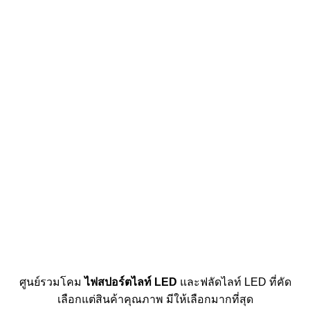
ศูนย์รวมโคม
ไฟสปอร์ตไลท์ LED
และฟลัดไลท์ LED ที่คัด
เลือกแต่สินค้าคุณภาพ มีให้เลือกมากที่สุด