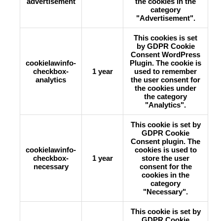
advertisement
the cookies in the
category
"Advertisement".
This cookies is set
by GDPR Cookie
Consent WordPress
cookielawinfo-
Plugin. The cookie is
checkbox-
1 year
used to remember
analytics
the user consent for
the cookies under
the category
"Analytics".
This cookie is set by
GDPR Cookie
Consent plugin. The
cookielawinfo-
cookies is used to
checkbox-
1 year
store the user
necessary
consent for the
cookies in the
category
"Necessary".
This cookie is set by
GDPR Cookie