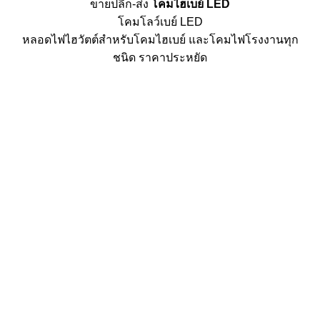
ขายปลีก-ส่ง
โคมไฮเบย์ LED
โคมโลว์เบย์ LED
หลอดไฟไฮวัตต์สำหรับโคมไฮเบย์ และโคมไฟโรงงานทุก
ชนิด ราคาประหยัด