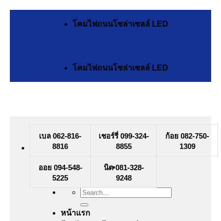
Skip
to
โคมไฟถนนโซล่าเซลล์ LED
content
โคมไฟถนนโซล่าเซลล์ LED
เบล 062-816-
เชอร์รี่ 099-324-
ก้อย 082-750-
8816
8855
1309
ออย 094-548-
นิต 081-328-
5225
9248
Search
for:
หน้าแรก