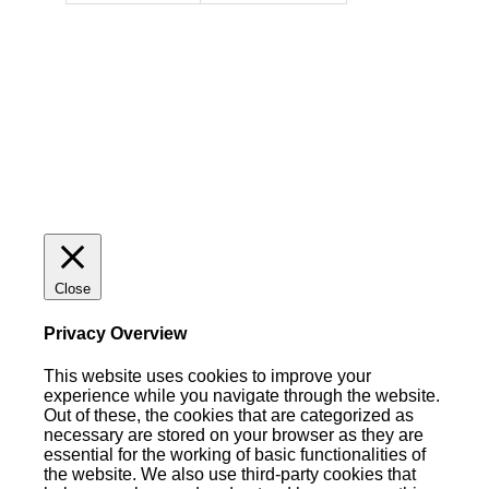
Close
Privacy Overview
This website uses cookies to improve your
experience while you navigate through the website.
Out of these, the cookies that are categorized as
necessary are stored on your browser as they are
essential for the working of basic functionalities of
the website. We also use third-party cookies that