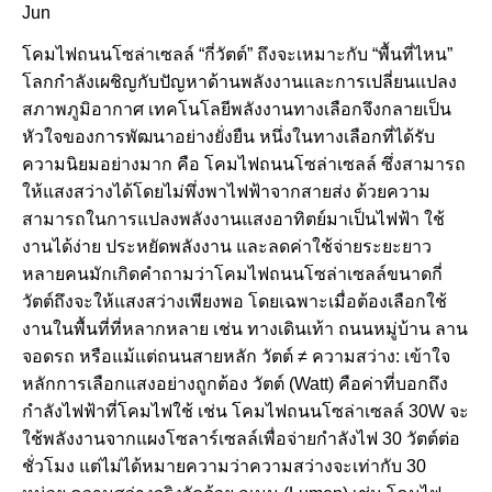
Jun
โคมไฟถนนโซล่าเซลล์ “กี่วัตต์” ถึงจะเหมาะกับ “พื้นที่ไหน”
โลกกำลังเผชิญกับปัญหาด้านพลังงานและการเปลี่ยนแปลง
สภาพภูมิอากาศ เทคโนโลยีพลังงานทางเลือกจึงกลายเป็น
หัวใจของการพัฒนาอย่างยั่งยืน หนึ่งในทางเลือกที่ได้รับ
ความนิยมอย่างมาก คือ โคมไฟถนนโซล่าเซลล์ ซึ่งสามารถ
ให้แสงสว่างได้โดยไม่พึ่งพาไฟฟ้าจากสายส่ง ด้วยความ
สามารถในการแปลงพลังงานแสงอาทิตย์มาเป็นไฟฟ้า ใช้
งานได้ง่าย ประหยัดพลังงาน และลดค่าใช้จ่ายระยะยาว
หลายคนมักเกิดคำถามว่าโคมไฟถนนโซล่าเซลล์ขนาดกี่
วัตต์ถึงจะให้แสงสว่างเพียงพอ โดยเฉพาะเมื่อต้องเลือกใช้
งานในพื้นที่ที่หลากหลาย เช่น ทางเดินเท้า ถนนหมู่บ้าน ลาน
จอดรถ หรือแม้แต่ถนนสายหลัก วัตต์ ≠ ความสว่าง: เข้าใจ
หลักการเลือกแสงอย่างถูกต้อง วัตต์ (Watt) คือค่าที่บอกถึง
กำลังไฟฟ้าที่โคมไฟใช้ เช่น โคมไฟถนนโซล่าเซลล์ 30W จะ
ใช้พลังงานจากแผงโซลาร์เซลล์เพื่อจ่ายกำลังไฟ 30 วัตต์ต่อ
ชั่วโมง แต่ไม่ได้หมายความว่าความสว่างจะเท่ากับ 30