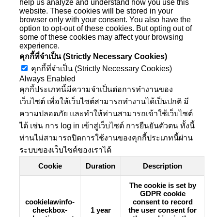
help us analyze and understand how you use this
website. These cookies will be stored in your
browser only with your consent. You also have the
option to opt-out of these cookies. But opting out of
some of these cookies may affect your browsing
experience.
คุกกี้ที่จำเป็น (Strictly Necessary Cookies)
คุกกี้ที่จำเป็น (Strictly Necessary Cookies)
Always Enabled
คุกกี้ประเภทนี้มีความจำเป็นต่อการทำงานของ
เว็บไซต์ เพื่อให้เว็บไซต์สามารถทำงานได้เป็นปกติ มี
ความปลอดภัย และทำให้ท่านสามารถเข้าใช้เว็บไซต์
ได้ เช่น การ log in เข้าสู่เว็บไซต์ การยืนยันตัวตน ทั้งนี้
ท่านไม่สามารถปิดการใช้งานของคุกกี้ประเภทนี้ผ่าน
ระบบของเว็บไซต์ของเราได้
Cookie
Duration
Description
The cookie is set by
GDPR cookie
cookielawinfo-
consent to record
checkbox-
1 year
the user consent for