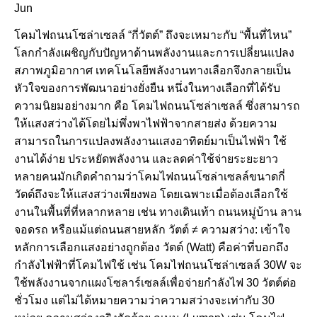
Jun
โคมไฟถนนโซล่าเซลล์ “กี่วัตต์” ถึงจะเหมาะกับ “พื้นที่ไหน”
โลกกำลังเผชิญกับปัญหาด้านพลังงานและการเปลี่ยนแปลง
สภาพภูมิอากาศ เทคโนโลยีพลังงานทางเลือกจึงกลายเป็น
หัวใจของการพัฒนาอย่างยั่งยืน หนึ่งในทางเลือกที่ได้รับ
ความนิยมอย่างมาก คือ โคมไฟถนนโซล่าเซลล์ ซึ่งสามารถ
ให้แสงสว่างได้โดยไม่พึ่งพาไฟฟ้าจากสายส่ง ด้วยความ
สามารถในการแปลงพลังงานแสงอาทิตย์มาเป็นไฟฟ้า ใช้
งานได้ง่าย ประหยัดพลังงาน และลดค่าใช้จ่ายระยะยาว
หลายคนมักเกิดคำถามว่าโคมไฟถนนโซล่าเซลล์ขนาดกี่
วัตต์ถึงจะให้แสงสว่างเพียงพอ โดยเฉพาะเมื่อต้องเลือกใช้
งานในพื้นที่ที่หลากหลาย เช่น ทางเดินเท้า ถนนหมู่บ้าน ลาน
จอดรถ หรือแม้แต่ถนนสายหลัก วัตต์ ≠ ความสว่าง: เข้าใจ
หลักการเลือกแสงอย่างถูกต้อง วัตต์ (Watt) คือค่าที่บอกถึง
กำลังไฟฟ้าที่โคมไฟใช้ เช่น โคมไฟถนนโซล่าเซลล์ 30W จะ
ใช้พลังงานจากแผงโซลาร์เซลล์เพื่อจ่ายกำลังไฟ 30 วัตต์ต่อ
ชั่วโมง แต่ไม่ได้หมายความว่าความสว่างจะเท่ากับ 30