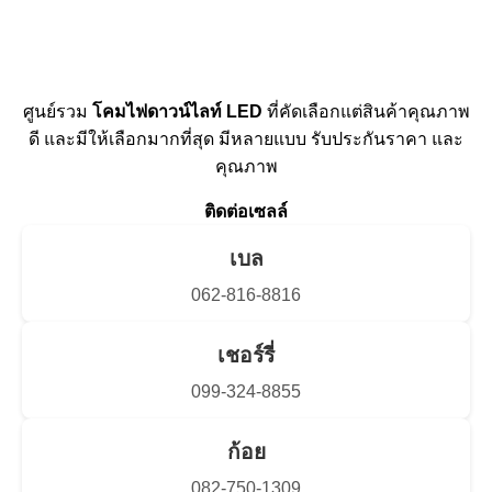
ศูนย์รวม
โคมไฟดาวน์ไลท์ LED
ที่คัดเลือกแต่สินค้าคุณภาพ
ดี และมีให้เลือกมากที่สุด มีหลายแบบ รับประกันราคา และ
คุณภาพ
ติดต่อเซลล์
เบล
062-816-8816
เชอร์รี่
099-324-8855
ก้อย
082-750-1309