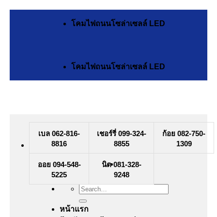
Skip
to
โคมไฟถนนโซล่าเซลล์ LED
content
โคมไฟถนนโซล่าเซลล์ LED
เบล 062-816-
เชอร์รี่ 099-324-
ก้อย 082-750-
8816
8855
1309
ออย 094-548-
นิต 081-328-
5225
9248
Search
for:
หน้าแรก