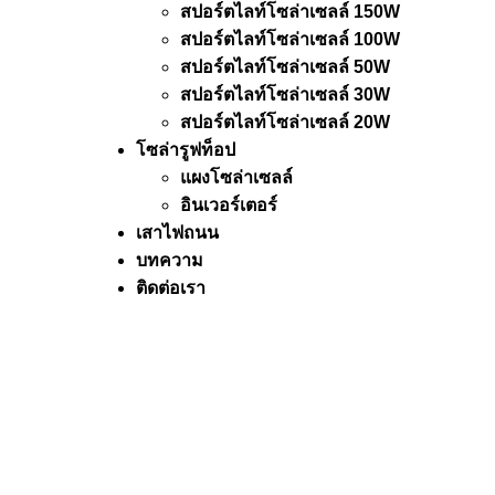
สปอร์ตไลท์โซล่าเซลล์ 150W
สปอร์ตไลท์โซล่าเซลล์ 100W
สปอร์ตไลท์โซล่าเซลล์ 50W
สปอร์ตไลท์โซล่าเซลล์ 30W
สปอร์ตไลท์โซล่าเซลล์ 20W
โซล่ารูฟท็อป
แผงโซล่าเซลล์
อินเวอร์เตอร์
เสาไฟถนน
บทความ
ติดต่อเรา