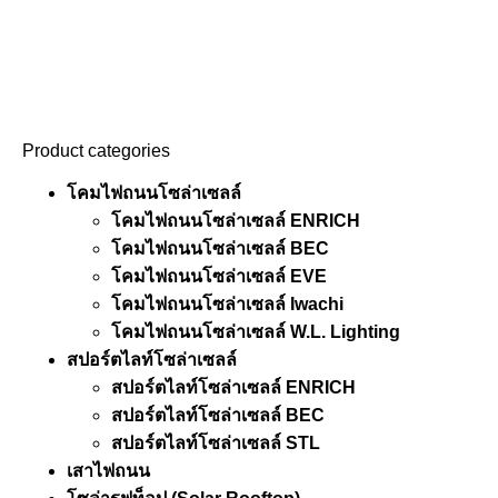
Product categories
โคมไฟถนนโซล่าเซลล์
โคมไฟถนนโซล่าเซลล์ ENRICH
โคมไฟถนนโซล่าเซลล์ BEC
โคมไฟถนนโซล่าเซลล์ EVE
โคมไฟถนนโซล่าเซลล์ Iwachi
โคมไฟถนนโซล่าเซลล์ W.L. Lighting
สปอร์ตไลท์โซล่าเซลล์
สปอร์ตไลท์โซล่าเซลล์ ENRICH
สปอร์ตไลท์โซล่าเซลล์ BEC
สปอร์ตไลท์โซล่าเซลล์ STL
เสาไฟถนน