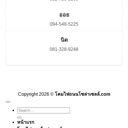
ออย
094-548-5225
นิต
081-328-9248
Visa
PayPal
Stripe
MasterCard
Cash
On
Copyright 2026 ©
โคมไฟถนนโซล่าเซลล์.com
Delivery
Search
for:
หน้าแรก