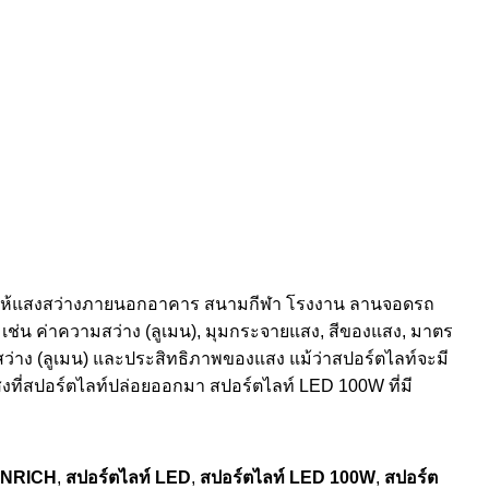
การให้แสงสว่างภายนอกอาคาร สนามกีฬา โรงงาน ลานจอดรถ
ึงถึง เช่น ค่าความสว่าง (ลูเมน), มุมกระจายแสง, สีของแสง, มาตร
สว่าง (ลูเมน) และประสิทธิภาพของแสง แม้ว่าสปอร์ตไลท์จะมี
สงที่สปอร์ตไลท์ปล่อยออกมา สปอร์ตไลท์ LED 100W ที่มี
 ENRICH
,
สปอร์ตไลท์ LED
,
สปอร์ตไลท์ LED 100W
,
สปอร์ต