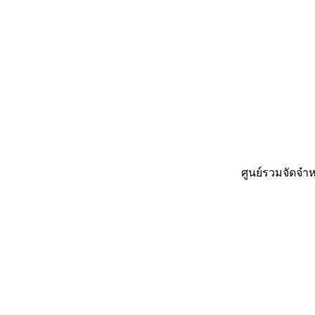
ศูนย์รวมจัดจำ