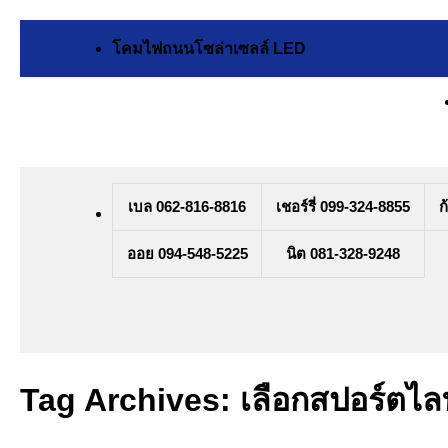
Skip
to
โคมไฟถนนโซล่าเซลล์ LED
content
เบล 062-816-8816
เชอร์รี่ 099-324-8855
ก
ออย 094-548-5225
นิต 081-328-9248
Tag Archives:
เลือกสปอร์ตไล