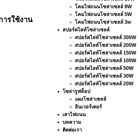
โคมไฟถนนโซล่าเซลล์ 9W
โคมไฟถนนโซล่าเซลล์ 5W
การใช้งาน
โคมไฟถนนโซล่าเซลล์ 3w
สปอร์ตไลท์โซล่าเซลล์
สปอร์ตไลท์โซล่าเซลล์ 300W
สปอร์ตไลท์โซล่าเซลล์ 200W
สปอร์ตไลท์โซล่าเซลล์ 150W
สปอร์ตไลท์โซล่าเซลล์ 100W
สปอร์ตไลท์โซล่าเซลล์ 50W
สปอร์ตไลท์โซล่าเซลล์ 30W
สปอร์ตไลท์โซล่าเซลล์ 20W
โซล่ารูฟท็อป
แผงโซล่าเซลล์
อินเวอร์เตอร์
เสาไฟถนน
บทความ
ติดต่อเรา