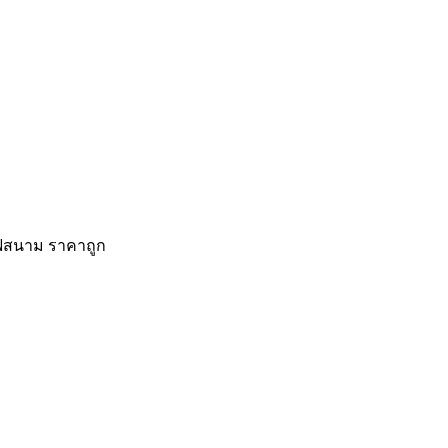
สนาม ราคาถูก