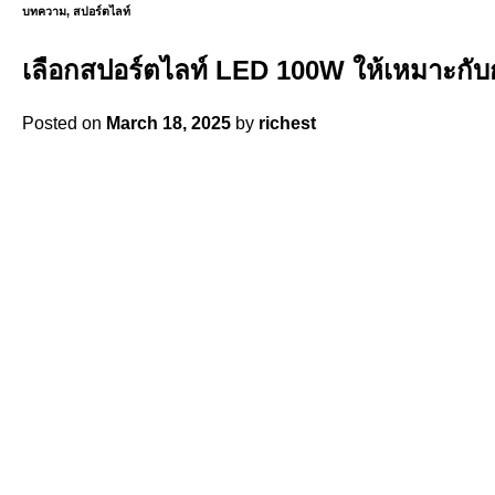
บทความ
,
สปอร์ตไลท์
เลือกสปอร์ตไลท์ LED 100W ให้เหมาะกับ
Posted on
March 18, 2025
by
richest