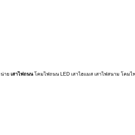
หน่าย
เสาไฟถนน
โคมไฟถนน LED เสาไฮแมส เสาไฟสนาม โคมไฟ