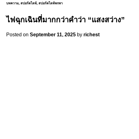
บทความ
,
สปอร์ตไลท์
,
สปอร์ตไลท์พกพา
ไฟฉุกเฉินที่มากกว่าคำว่า “แสงสว่าง”
Posted on
September 11, 2025
by
richest