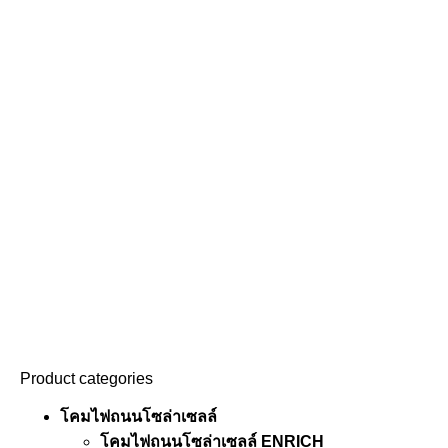
Product categories
โคมไฟถนนโซล่าเซลล์
โคมไฟถนนโซล่าเซลล์ ENRICH