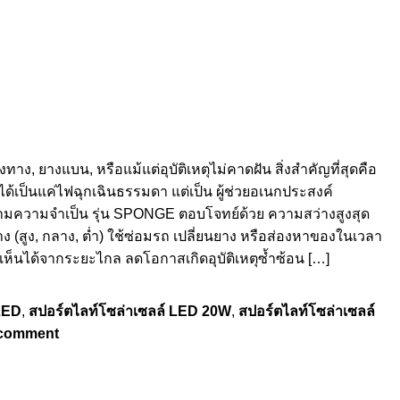
ง, ยางแบน, หรือแม้แต่อุบัติเหตุไม่คาดฝัน สิ่งสำคัญที่สุดคือ
้เป็นแค่ไฟฉุกเฉินธรรมดา แต่เป็น ผู้ช่วยอเนกประสงค์
ตามความจำเป็น รุ่น SPONGE ตอบโจทย์ด้วย ความสว่างสูงสุด
ง (สูง, กลาง, ต่ำ) ใช้ซ่อมรถ เปลี่ยนยาง หรือส่องหาของในเวลา
นเห็นได้จากระยะไกล ลดโอกาสเกิดอุบัติเหตุซ้ำซ้อน […]
 LED
,
สปอร์ตไลท์โซล่าเซลล์ LED 20W
,
สปอร์ตไลท์โซล่าเซลล์
 comment