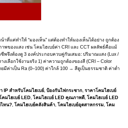
ี่แค่ทำให้ “มองเห็น” แต่ต้องทำให้มองเห็นได้อย่าง ถูกต้อง
าพของแสง เช่น โคมไฮเบย์ค่า CRI และ CCT ผลลัพธ์คือแม้
าชีพจึงต้องดู 3 องค์ประกอบควบคู่กันเสมอ: ปริมาณแสง (Lux /
เลือกใช้งานจริง 1) ค่าความถูกต้องของสี (CRI – Color
ีค่าเป็น Ra (0–100) ค่าใกล้ 100 → สีดูเป็นธรรมชาติ ค่าต่ำ
่า IP สำหรับโคมไฮเบย์
,
ป้องกันไฟกระชาก
,
ราคาโคมไฮเบย์
โคมไฮเบย์ LED
,
โคมไฮเบย์ LED คุณภาพดี
,
โคมไฮเบย์ LED
บไหน?
,
โคมไฮเบย์คลังสินค้า
,
โคมไฮเบย์อุตสาหกรรม
,
โคม