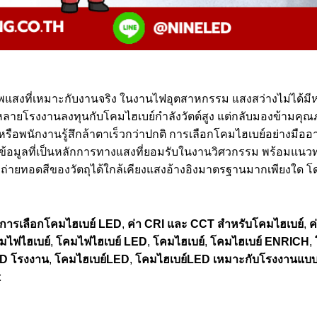
สงที่เหมาะกับงานจริง ในงานไฟอุตสาหกรรม แสงสว่างไม่ได้มีหน้าท
ายโรงงานลงทุนกับโคมไฮเบย์กำลังวัตต์สูง แต่กลับมองข้ามคุณภ
หรือพนักงานรู้สึกล้าตาเร็วกว่าปกติ การเลือกโคมไฮเบย์อย่างมืออ
อมูลที่เป็นหลักการทางแสงที่ยอมรับในงานวิศวกรรม พร้อมแนวทาง
่ายทอดสีของวัตถุได้ใกล้เคียงแสงอ้างอิงมาตรฐานมากเพียงใด โดยม
การเลือกโคมไฮเบย์ LED
,
ค่า CRI และ CCT สำหรับโคมไฮเบย์
,
ค
มไฟไฮเบย์
,
โคมไฟไฮเบย์ LED
,
โคมไฮเบย์
,
โคมไฮเบย์ ENRICH
,
ED โรงงาน
,
โคมไฮเบย์LED
,
โคมไฮเบย์LED เหมาะกับโรงงานแบ
t