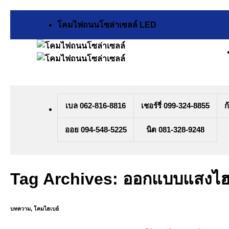
Skip
to
โคมไฟถนนโซล่าเซลล์ LED
content
เบล 062-816-8816
เชอร์รี่ 099-324-8855
ก
ออย 094-548-5225
นิต 081-328-9248
Tag Archives:
ออกแบบแสงไฮเ
บทความ
,
โคมไฮเบย์