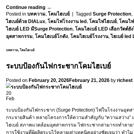
Continue reading
→
Posted in
บทความ
,
โคมไฮเบย์
|
Tagged
Surge Protection
,
ไฮเบย์ด้วย DIALux
,
โคมไฟโรงงาน led
,
โคมไฟไฮเบย์
,
โคมไฟ
ไฮเบย์ LED มีSurge Protection
,
โคมไฮเบย์ LED เลือกวัตต์ยัง
อุตสาหกรรม
,
โคมไฮเบย์โกดัง
,
โคมไฮเบย์โรงงาน
,
ไฮเบย์ led
บทความ
,
โคมไฮเบย์
ระบบป้องกันไฟกระชากโคมไฮเบย์
Posted on
February 20, 2026
February 21, 2026
by
richest
20
Feb
ระบบป้องกันไฟกระชาก (Surge Protection) ไฟในโรงงานอุตสาห
กระจายสินค้า หลายโครงการให้ความสำคัญกับ “ความสว่าง” และ
ไฮเบย์ สภาพแวดล้อมอุตสาหกรรม ไฟกระชากสามารถทำลายวงจรอ
การใช้งานที่ผู้ผลิตระบุไว้หลายเท่าเทคนิคอย่างชัดเจนว่า ทำ