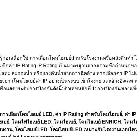
ก่อนเลือกใช้ การเลือกโคมไฮเบย์สำหรับโรงงานหรือคลังสินค้า ไม่คว
อค่า IP Rating IP Rating เป็นมาตรฐานสากลตามข้อกำหนดของ I
โลหะ ละอองน้ำ หรือแรงดันน้ำจากการฉีดล้าง หากเลือกค่า IP ไม่
วโคมไฮเบย์ค่า IP อย่างเป็นระบบ เข้าใจง่าย และอ้างอิงเฉพาะข้อ
ื่อแสดงระดับการป้องกันดังนี้: ตัวเลขหลักที่ 1: การป้องกันของแข็
การเลือกโคมไฮเบย์ LED
,
ค่า IP Rating สำหรับโคมไฮเบย์
,
ค่า I
เบย์
,
โคมไฟไฮเบย์ LED
,
โคมไฮเบย์
,
โคมไฮเบย์ ENRICH
,
โคมไฮ
รงงาน
,
โคมไฮเบย์LED
,
โคมไฮเบย์LED เหมาะกับโรงงานแบบไห