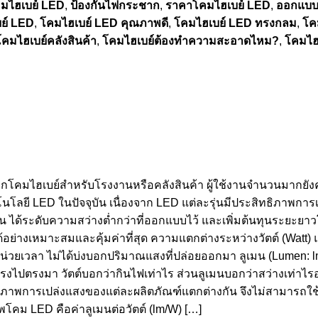
คมไฮเบย์ LED
,
ป้องกันไฟกระชาก
,
ราคาโคมไฮเบย์ LED
,
ออกแบบแ
ย์ LED
,
โคมไฮเบย์ LED คุณภาพดี
,
โคมไฮเบย์ LED ทรงกลม
,
โค
โคมไฮเบย์คลังสินค้า
,
โคมไฮเบย์ต้องทำความสะอาดไหม?
,
โคมไฮ
กโคมไฮเบย์สำหรับโรงงานหรือคลังสินค้า ผู้ใช้งานจำนวนมากยังคงตั
คโนโลยี LED ในปัจจุบัน เนื่องจาก LED แต่ละรุ่นมีประสิทธิภาพก
็น ได้ระดับความสว่างต่ำกว่าที่ออกแบบไว้ และเพิ่มต้นทุนระยะยา
่างเหมาะสมและคุ้มค่าที่สุด ความแตกต่างระหว่างวัตต์ (Watt) และ
น่วยเวลา ไม่ได้บ่งบอกปริมาณแสงที่ปล่อยออกมา ลูเมน (Lumen: lm)
รงไปตรงมา วัตต์บอกว่ากินไฟเท่าไร ส่วนลูเมนบอกว่าสว่างเท่าไ
ภาพการเปล่งแสงของแต่ละผลิตภัณฑ์แตกต่างกัน จึงไม่สามารถใช้ว
พโคม LED คือค่าลูเมนต่อวัตต์ (lm/W) […]