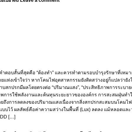
ไฮเบย์ led
Leave a comment
ั้นที่สุดคือ “ต้องทำ” และควรทำตามรอบบำรุงรักษาที่เหมาะสมโค
หลายแห่งเข้าใจว่า หากโคมไฟอุตสาหกรรมยังติดสว่างอยู่ก็แปลว่าย
ะคราบสกปรกมีผลโดยตรงต่อ “ปริมาณแสง”, “ประสิทธิภาพการระบา
ทธิภาพการใช้พลังงานและต้นทุนระยะยาวขององค์กร การสะสมฝุ่นท
ึ่งหมายถึงการลดลงของปริมาณแสงเนื่องจากสิ่งสกปรกสะสมบนโคมไฟ 
บบไว้ ผลลัพธ์คือค่าความสว่างในพื้นที่ (Lux) ลดลง แม้หลอดและ
LDD […]