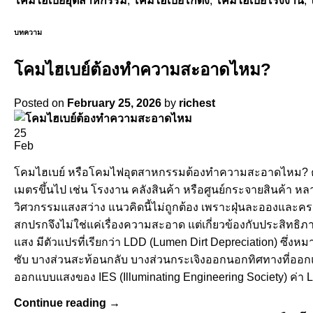
โคมไฮเบย์อุตสาหกรรม
,
โคมไฮเบย์โกดัง
,
โคมไฮเบย์โรงงาน
,
บทความ
โคมไฮเบย์ต้องทำความสะอาดไหม?
Posted on
February 25, 2026
by
richest
25
Feb
โคมไฮเบย์ หรือโคมไฟอุตสาหกรรมต้องทำความสะอาดไหม? คำตอบส
เมตรขึ้นไป เช่น โรงงาน คลังสินค้า หรือศูนย์กระจายสินค้า 
วิศวกรรมแสงสว่าง แนวคิดนี้ไม่ถูกต้อง เพราะฝุ่นละอองแล
สกปรกจึงไม่ใช่แค่เรื่องความสะอาด แต่เกี่ยวข้องกับประสิ
แสง มีตัวแปรที่เรียกว่า LDD (Lumen Dirt Depreciation) ซ
ซับ บางส่วนสะท้อนกลับ บางส่วนกระเจิงออกนอกทิศทางที่ออกแ
ออกแบบแสงของ IES (Illuminating Engineering Society) ค่า 
Continue reading
→