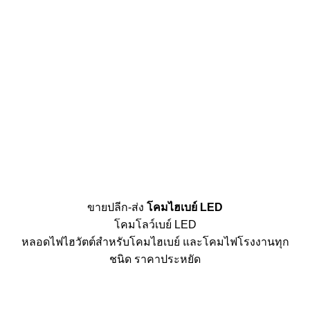
ขายปลีก-ส่ง
โคมไฮเบย์ LED
โคมโลว์เบย์ LED
หลอดไฟไฮวัตต์สำหรับโคมไฮเบย์ และโคมไฟโรงงานทุก
ชนิด ราคาประหยัด