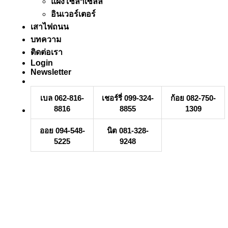
แผงโซล่าเซลล์
อินเวอร์เตอร์
เสาไฟถนน
บทความ
ติดต่อเรา
Login
Newsletter
เบล 062-816-
เชอร์รี่ 099-324-
ก้อย 082-750-
8816
8855
1309
ออย 094-548-
นิต 081-328-
5225
9248