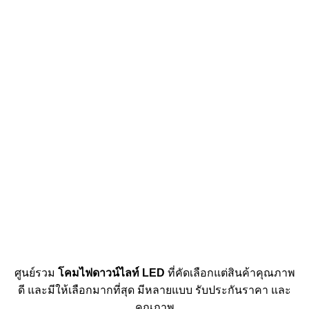
ศูนย์รวม
โคมไฟดาวน์ไลท์ LED
ที่คัดเลือกแต่สินค้าคุณภาพ
ดี และมีให้เลือกมากที่สุด มีหลายแบบ รับประกันราคา และ
คุณภาพ