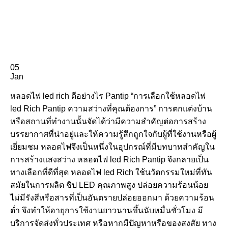
05
Jan
หลอดไฟ led rich ดีอย่างไร Pantip “การเลือกใช้หลอดไฟ
led Rich Pantip ความสว่างที่คุณต้องการ” การตกแต่งบ้าน
หรือสถานที่ทำงานนั้นจัดได้ว่ามีความสำคัญต่อการสร้าง
บรรยากาศที่น่าอยู่และให้ความรู้สึกถูกใจกับผู้ที่ใช้งานหรือผู้
เยี่ยมชม หลอดไฟจึงเป็นหนึ่งในอุปกรณ์ที่มีบทบาทสำคัญใน
การสร้างแสงสว่าง หลอดไฟ led Rich Pantip จึงกลายเป็น
ทางเลือกที่ดีที่สุด หลอดไฟ led Rich ใช้นวัตกรรมใหม่ที่ทัน
สมัยในการผลิต ชิป LED คุณภาพสูง ปล่อยความร้อนน้อย
ไม่มีรังสีหรือสารที่เป็นอันตรายปล่อยออกมา ด้วยความร้อน
ต่ำ จึงทำให้อายุการใช้งานยาวนานขึ้นนับหมื่นชั่วโมง มี
บริการจัดส่งทั่วประเทศ หรือหากมีปัญหาหรือของสงสัย ทาง