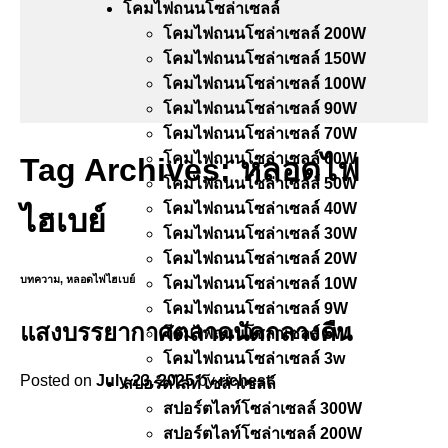
โคมไฟถนนโซล่าเซลล์
โคมไฟถนนโซล่าเซลล์ 200W
โคมไฟถนนโซล่าเซลล์ 150W
โคมไฟถนนโซล่าเซลล์ 100W
โคมไฟถนนโซล่าเซลล์ 90W
โคมไฟถนนโซล่าเซลล์ 70W
โคมไฟถนนโซล่าเซลล์ 60W
Tag Archives:
หลอดไฟ
่โคมไฟถนนโซล่าเซลล์ 50W
โคมไฟถนนโซล่าเซลล์ 40W
ไฮเบย์
โคมไฟถนนโซล่าเซลล์ 30W
โคมไฟถนนโซล่าเซลล์ 20W
บทความ
,
หลอดไฟไฮเบย์
โคมไฟถนนโซล่าเซลล์ 10W
โคมไฟถนนโซล่าเซลล์ 9W
แสงบรรยากาศตลาดนัดกลางคืน
โคมไฟถนนโซล่าเซลล์ 5W
โคมไฟถนนโซล่าเซลล์ 3w
Posted on
July 23, 2025
by
richest
สปอร์ตไลท์โซล่าเซลล์
สปอร์ตไลท์โซล่าเซลล์ 300W
สปอร์ตไลท์โซล่าเซลล์ 200W