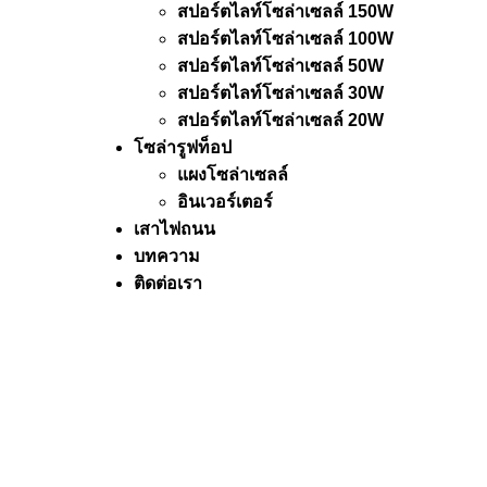
สปอร์ตไลท์โซล่าเซลล์ 150W
สปอร์ตไลท์โซล่าเซลล์ 100W
สปอร์ตไลท์โซล่าเซลล์ 50W
สปอร์ตไลท์โซล่าเซลล์ 30W
สปอร์ตไลท์โซล่าเซลล์ 20W
โซล่ารูฟท็อป
แผงโซล่าเซลล์
อินเวอร์เตอร์
เสาไฟถนน
บทความ
ติดต่อเรา