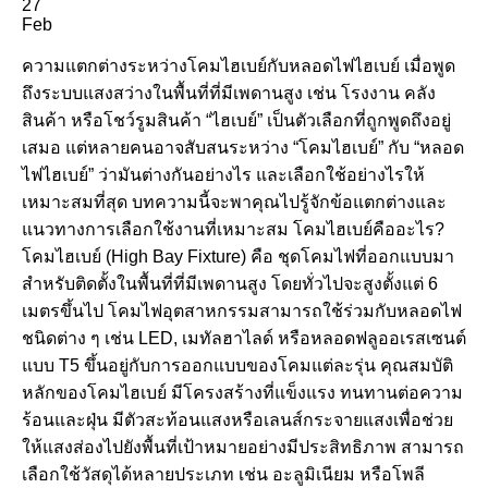
27
Feb
ความแตกต่างระหว่างโคมไฮเบย์กับหลอดไฟไฮเบย์ เมื่อพูด
ถึงระบบแสงสว่างในพื้นที่ที่มีเพดานสูง เช่น โรงงาน คลัง
สินค้า หรือโชว์รูมสินค้า “ไฮเบย์” เป็นตัวเลือกที่ถูกพูดถึงอยู่
เสมอ แต่หลายคนอาจสับสนระหว่าง “โคมไฮเบย์” กับ “หลอด
ไฟไฮเบย์” ว่ามันต่างกันอย่างไร และเลือกใช้อย่างไรให้
เหมาะสมที่สุด บทความนี้จะพาคุณไปรู้จักข้อแตกต่างและ
แนวทางการเลือกใช้งานที่เหมาะสม โคมไฮเบย์คืออะไร?
โคมไฮเบย์ (High Bay Fixture) คือ ชุดโคมไฟที่ออกแบบมา
สำหรับติดตั้งในพื้นที่ที่มีเพดานสูง โดยทั่วไปจะสูงตั้งแต่ 6
เมตรขึ้นไป โคมไฟอุตสาหกรรมสามารถใช้ร่วมกับหลอดไฟ
ชนิดต่าง ๆ เช่น LED, เมทัลฮาไลด์ หรือหลอดฟลูออเรสเซนต์
แบบ T5 ขึ้นอยู่กับการออกแบบของโคมแต่ละรุ่น คุณสมบัติ
หลักของโคมไฮเบย์ มีโครงสร้างที่แข็งแรง ทนทานต่อความ
ร้อนและฝุ่น มีตัวสะท้อนแสงหรือเลนส์กระจายแสงเพื่อช่วย
ให้แสงส่องไปยังพื้นที่เป้าหมายอย่างมีประสิทธิภาพ สามารถ
เลือกใช้วัสดุได้หลายประเภท เช่น อะลูมิเนียม หรือโพลี