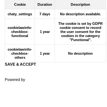
Cookie
Duration
Description
chaty_settings
7 days
No description available.
The cookie is set by GDPR
cookielawinfo-
cookie consent to record
checkbox-
1 year
the user consent for the
functional
cookies in the category
"Functional".
cookielawinfo-
checkbox-
1 year
No description
others
SAVE & ACCEPT
Powered by