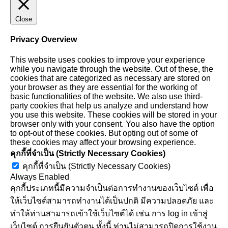
Close
Privacy Overview
This website uses cookies to improve your experience
while you navigate through the website. Out of these, the
cookies that are categorized as necessary are stored on
your browser as they are essential for the working of
basic functionalities of the website. We also use third-
party cookies that help us analyze and understand how
you use this website. These cookies will be stored in your
browser only with your consent. You also have the option
to opt-out of these cookies. But opting out of some of
these cookies may affect your browsing experience.
คุกกี้ที่จำเป็น (Strictly Necessary Cookies)
คุกกี้ที่จำเป็น (Strictly Necessary Cookies)
Always Enabled
คุกกี้ประเภทนี้มีความจำเป็นต่อการทำงานของเว็บไซต์ เพื่อ
ให้เว็บไซต์สามารถทำงานได้เป็นปกติ มีความปลอดภัย และ
ทำให้ท่านสามารถเข้าใช้เว็บไซต์ได้ เช่น การ log in เข้าสู่
เว็บไซต์ การยืนยันตัวตน ทั้งนี้ ท่านไม่สามารถปิดการใช้งาน