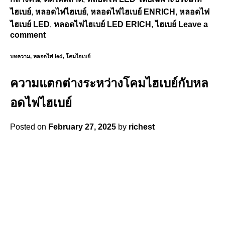
ไฮเบย์
,
หลอดไฟไฮเบย์
,
หลอดไฟไฮเบย์ ENRICH
,
หลอดไฟ
ไฮเบย์ LED
,
หลอดไฟไฮเบย์ LED ERICH
,
ไฮเบย์
Leave a
comment
บทความ
,
หลอดไฟ led
,
โคมไฮเบย์
ความแตกต่างระหว่างโคมไฮเบย์กับหล
อดไฟไฮเบย์
Posted on
February 27, 2025
by
richest