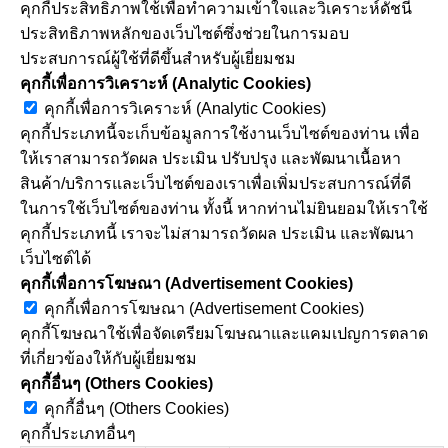
คุกกี้ประสิทธิภาพใช้เพื่อทำความเข้าใจและวิเคราะห์ดัชนี
ประสิทธิภาพหลักของเว็บไซต์ซึ่งช่วยในการมอบ
ประสบการณ์ผู้ใช้ที่ดีขึ้นสำหรับผู้เยี่ยมชม
คุกกี้เพื่อการวิเคราะห์ (Analytic Cookies)
คุกกี้เพื่อการวิเคราะห์ (Analytic Cookies)
คุกกี้ประเภทนี้จะเก็บข้อมูลการใช้งานเว็บไซต์ของท่าน เพื่อ
ให้เราสามารถวัดผล ประเมิน ปรับปรุง และพัฒนาเนื้อหา
สินค้า/บริการและเว็บไซต์ของเราเพื่อเพิ่มประสบการณ์ที่ดี
ในการใช้เว็บไซต์ของท่าน ทั้งนี้ หากท่านไม่ยินยอมให้เราใช้
คุกกี้ประเภทนี้ เราจะไม่สามารถวัดผล ประเมิน และพัฒนา
เว็บไซต์ได้
คุกกี้เพื่อการโฆษณา (Advertisement Cookies)
คุกกี้เพื่อการโฆษณา (Advertisement Cookies)
คุกกี้โฆษณาใช้เพื่อจัดเตรียมโฆษณาและแคมเปญการตลาด
ที่เกี่ยวข้องให้กับผู้เยี่ยมชม
คุกกี้อื่นๆ (Others Cookies)
คุกกี้อื่นๆ (Others Cookies)
คุกกี้ประเภทอื่นๆ