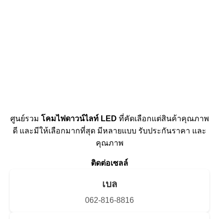
ศูนย์รวม
โคมไฟดาวน์ไลท์ LED
ที่คัดเลือกแต่สินค้าคุณภาพ
ดี และมีให้เลือกมากที่สุด มีหลายแบบ รับประกันราคา และ
คุณภาพ
ติดต่อเซลล์
เบล
062-816-8816