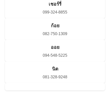
เชอร์รี่
099-324-8855
ก้อย
082-750-1309
ออย
094-548-5225
นิต
081-328-9248
Visa
PayPal
Stripe
MasterCard
Cash