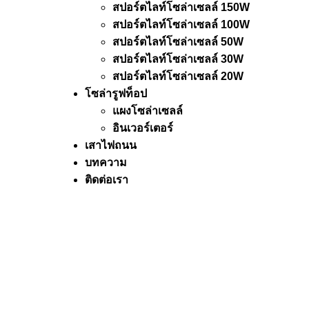
สปอร์ตไลท์โซล่าเซลล์ 150W
สปอร์ตไลท์โซล่าเซลล์ 100W
สปอร์ตไลท์โซล่าเซลล์ 50W
สปอร์ตไลท์โซล่าเซลล์ 30W
สปอร์ตไลท์โซล่าเซลล์ 20W
โซล่ารูฟท็อป
แผงโซล่าเซลล์
อินเวอร์เตอร์
เสาไฟถนน
บทความ
ติดต่อเรา