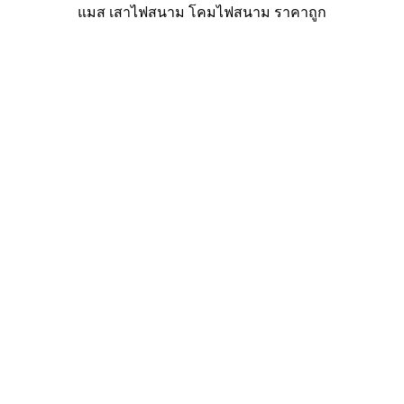
แมส เสาไฟสนาม โคมไฟสนาม ราคาถูก