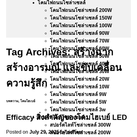
โคมไฟถนนโซล่าเซลล์
โคมไฟถนนโซล่าเซลล์ 200W
โคมไฟถนนโซล่าเซลล์ 150W
โคมไฟถนนโซล่าเซลล์ 100W
โคมไฟถนนโซล่าเซลล์ 90W
โคมไฟถนนโซล่าเซลล์ 70W
โคมไฟถนนโซล่าเซลล์ 60W
Tag Archives:
สร้างฉาก
่โคมไฟถนนโซล่าเซลล์ 50W
โคมไฟถนนโซล่าเซลล์ 40W
สร้างอารมณ์ และขับเคลื่อน
โคมไฟถนนโซล่าเซลล์ 30W
โคมไฟถนนโซล่าเซลล์ 20W
ความรู้สึก
โคมไฟถนนโซล่าเซลล์ 10W
โคมไฟถนนโซล่าเซลล์ 9W
บทความ
,
โคมไฮเบย์
โคมไฟถนนโซล่าเซลล์ 5W
โคมไฟถนนโซล่าเซลล์ 3w
Efficacy สิ่งสำคัญของโคมไฮเบย์ LED
สปอร์ตไลท์โซล่าเซลล์
สปอร์ตไลท์โซล่าเซลล์ 300W
Posted on
July 29, 2025
by
richest
สปอร์ตไลท์โซล่าเซลล์ 200W