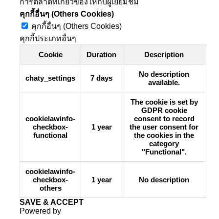
การตลาดที่เกี่ยวข้องให้กับผู้เยี่ยมชม
คุกกี้อื่นๆ (Others Cookies)
คุกกี้อื่นๆ (Others Cookies)
คุกกี้ประเภทอื่นๆ
Cookie
Duration
Description
No description
chaty_settings
7 days
available.
The cookie is set by
GDPR cookie
cookielawinfo-
consent to record
checkbox-
1 year
the user consent for
functional
the cookies in the
category
"Functional".
cookielawinfo-
checkbox-
1 year
No description
others
SAVE & ACCEPT
Powered by