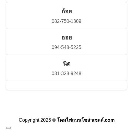
ก้อย
082-750-1309
ออย
094-548-5225
นิต
081-328-9248
Visa
PayPal
Stripe
MasterCard
Cash
On
Copyright 2026 ©
โคมไฟถนนโซล่าเซลล์.com
Delivery