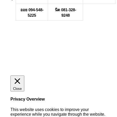
ออย 094-548-
นิต 081-328-
5225
9248
Close
Privacy Overview
This website uses cookies to improve your
experience while you navigate through the website.