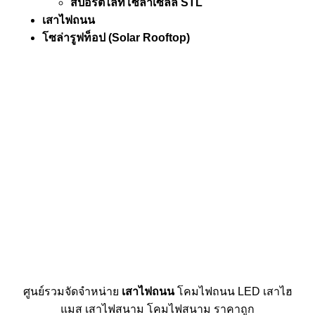
สปอร์ตไลท์โซล่าเซลล์ STL
เสาไฟถนน
โซล่ารูฟท็อป (Solar Rooftop)
ศูนย์รวมจัดจำหน่าย
เสาไฟถนน
โคมไฟถนน LED เสาไฮ
แมส เสาไฟสนาม โคมไฟสนาม ราคาถูก