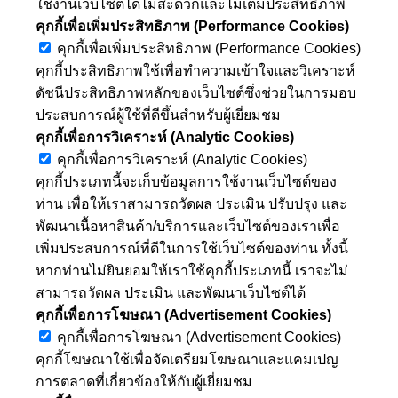
ใช้งานเว็บไซต์ได้ไม่สะดวกและไม่เต็มประสิทธิภาพ
คุกกี้เพื่อเพิ่มประสิทธิภาพ (Performance Cookies)
คุกกี้เพื่อเพิ่มประสิทธิภาพ (Performance Cookies)
คุกกี้ประสิทธิภาพใช้เพื่อทำความเข้าใจและวิเคราะห์
ดัชนีประสิทธิภาพหลักของเว็บไซต์ซึ่งช่วยในการมอบ
ประสบการณ์ผู้ใช้ที่ดีขึ้นสำหรับผู้เยี่ยมชม
คุกกี้เพื่อการวิเคราะห์ (Analytic Cookies)
คุกกี้เพื่อการวิเคราะห์ (Analytic Cookies)
คุกกี้ประเภทนี้จะเก็บข้อมูลการใช้งานเว็บไซต์ของ
ท่าน เพื่อให้เราสามารถวัดผล ประเมิน ปรับปรุง และ
พัฒนาเนื้อหาสินค้า/บริการและเว็บไซต์ของเราเพื่อ
เพิ่มประสบการณ์ที่ดีในการใช้เว็บไซต์ของท่าน ทั้งนี้
หากท่านไม่ยินยอมให้เราใช้คุกกี้ประเภทนี้ เราจะไม่
สามารถวัดผล ประเมิน และพัฒนาเว็บไซต์ได้
คุกกี้เพื่อการโฆษณา (Advertisement Cookies)
คุกกี้เพื่อการโฆษณา (Advertisement Cookies)
คุกกี้โฆษณาใช้เพื่อจัดเตรียมโฆษณาและแคมเปญ
การตลาดที่เกี่ยวข้องให้กับผู้เยี่ยมชม