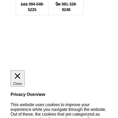
ออย 094-548-
นิต 081-328-
5225
9248
Close
Privacy Overview
This website uses cookies to improve your
experience while you navigate through the website.
Out of these, the cookies that are categorized as