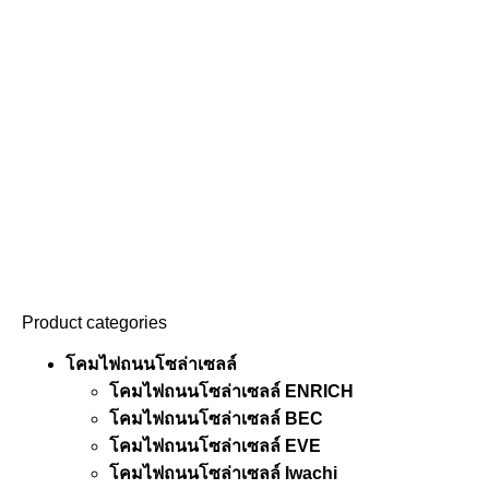
Product categories
โคมไฟถนนโซล่าเซลล์
โคมไฟถนนโซล่าเซลล์ ENRICH
โคมไฟถนนโซล่าเซลล์ BEC
โคมไฟถนนโซล่าเซลล์ EVE
โคมไฟถนนโซล่าเซลล์ Iwachi