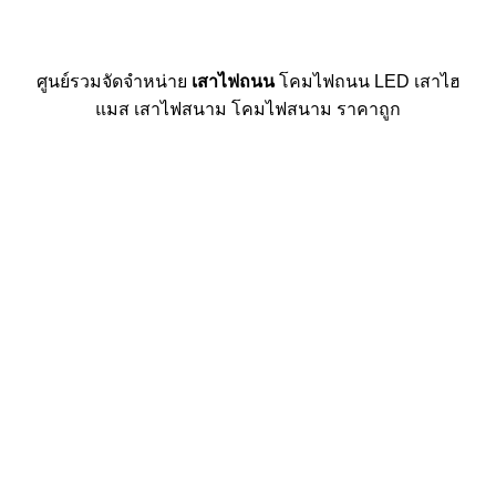
ศูนย์รวมจัดจำหน่าย
เสาไฟถนน
โคมไฟถนน LED เสาไฮ
แมส เสาไฟสนาม โคมไฟสนาม ราคาถูก