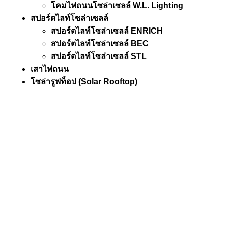
โคมไฟถนนโซล่าเซลล์ W.L. Lighting
สปอร์ตไลท์โซล่าเซลล์
สปอร์ตไลท์โซล่าเซลล์ ENRICH
สปอร์ตไลท์โซล่าเซลล์ BEC
สปอร์ตไลท์โซล่าเซลล์ STL
เสาไฟถนน
โซล่ารูฟท็อป (Solar Rooftop)