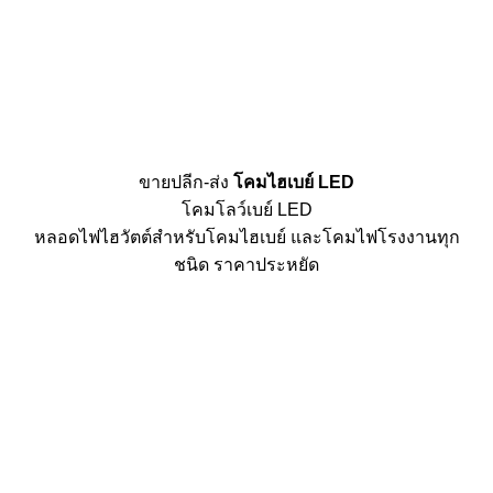
ขายปลีก-ส่ง
โคมไฮเบย์ LED
โคมโลว์เบย์ LED
หลอดไฟไฮวัตต์สำหรับโคมไฮเบย์ และโคมไฟโรงงานทุก
ชนิด ราคาประหยัด