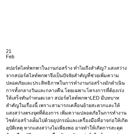
21
Feb
สปอร์ตไลท์พกพาในงานก่อสร้าง ทำไมถึงสำคัญ? แสงสว่าง
จากสปอร์ตไลท์พกพาจึงเป็นปัจจัยสำคัญที่ช่วยเพิ่มความ
ปลอดภัยและประสิทธิภาพในการทำงานก่อสร้างมักดำเนิน
การทั้งกลางวันและกลางคืน โดยเฉพาะโครงการที่ต้องเร่ง
ให้เสร็จทันกำหนดเวลา สปอร์ตไลท์พกพาLED มีบทบาท
สำคัญในเรื่องนี้ เพราะสามารถเคลื่อนย้ายสะดวกและให้
แสงสว่างตรงจุดที่ต้องการ เพิ่มความปลอดภัยในการทำงาน
ไซต์ก่อสร้างเต็มไปด้วยอุปกรณ์และเครื่องมือที่อาจก่อให้เกิด
อุบัติเหตุ หากแสงสว่างไม่เพียงพอ อาจทำให้เกิดการสะดุด