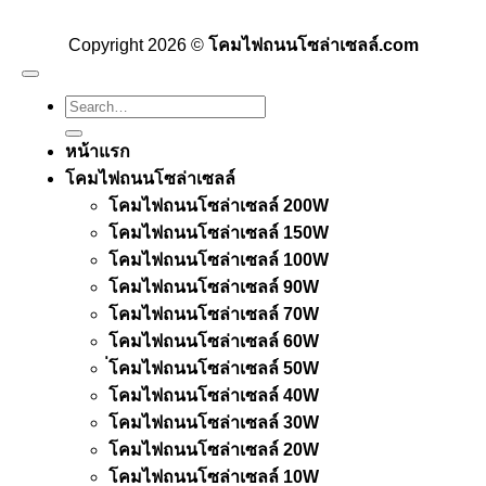
MasterCard
Cash
On
Copyright 2026 ©
โคมไฟถนนโซล่าเซลล์.com
Delivery
Search
for:
หน้าแรก
โคมไฟถนนโซล่าเซลล์
โคมไฟถนนโซล่าเซลล์ 200W
โคมไฟถนนโซล่าเซลล์ 150W
โคมไฟถนนโซล่าเซลล์ 100W
โคมไฟถนนโซล่าเซลล์ 90W
โคมไฟถนนโซล่าเซลล์ 70W
โคมไฟถนนโซล่าเซลล์ 60W
่โคมไฟถนนโซล่าเซลล์ 50W
โคมไฟถนนโซล่าเซลล์ 40W
โคมไฟถนนโซล่าเซลล์ 30W
โคมไฟถนนโซล่าเซลล์ 20W
โคมไฟถนนโซล่าเซลล์ 10W