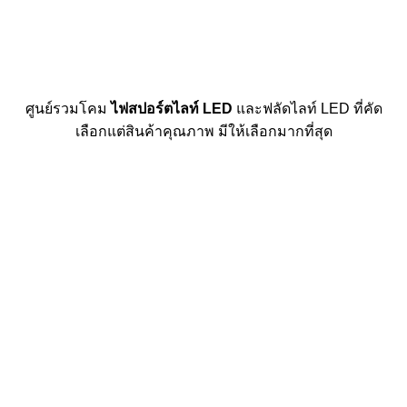
ศูนย์รวมโคม
ไฟสปอร์ตไลท์ LED
และฟลัดไลท์ LED ที่คัด
เลือกแต่สินค้าคุณภาพ มีให้เลือกมากที่สุด