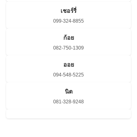
เชอร์รี่
099-324-8855
ก้อย
082-750-1309
ออย
094-548-5225
นิต
081-328-9248
Visa
PayPal
Stripe