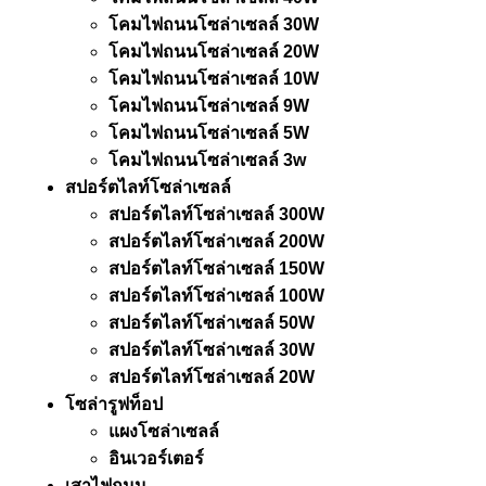
โคมไฟถนนโซล่าเซลล์ 30W
โคมไฟถนนโซล่าเซลล์ 20W
โคมไฟถนนโซล่าเซลล์ 10W
โคมไฟถนนโซล่าเซลล์ 9W
โคมไฟถนนโซล่าเซลล์ 5W
โคมไฟถนนโซล่าเซลล์ 3w
สปอร์ตไลท์โซล่าเซลล์
สปอร์ตไลท์โซล่าเซลล์ 300W
สปอร์ตไลท์โซล่าเซลล์ 200W
สปอร์ตไลท์โซล่าเซลล์ 150W
สปอร์ตไลท์โซล่าเซลล์ 100W
สปอร์ตไลท์โซล่าเซลล์ 50W
สปอร์ตไลท์โซล่าเซลล์ 30W
สปอร์ตไลท์โซล่าเซลล์ 20W
โซล่ารูฟท็อป
แผงโซล่าเซลล์
อินเวอร์เตอร์
เสาไฟถนน