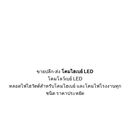
ขายปลีก-ส่ง
โคมไฮเบย์ LED
โคมโลว์เบย์ LED
หลอดไฟไฮวัตต์สำหรับโคมไฮเบย์ และโคมไฟโรงงานทุก
ชนิด ราคาประหยัด