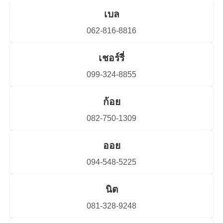
เบล
062-816-8816
เชอร์รี่
099-324-8855
ก้อย
082-750-1309
ออย
094-548-5225
นิต
081-328-9248