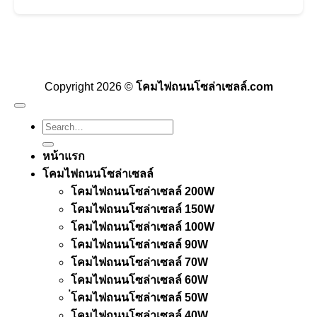
Visa
PayPal
Stripe
MasterCard
Cash
On
Copyright 2026 ©
โคมไฟถนนโซล่าเซลล์.com
Delivery
Search
for:
หน้าแรก
โคมไฟถนนโซล่าเซลล์
โคมไฟถนนโซล่าเซลล์ 200W
โคมไฟถนนโซล่าเซลล์ 150W
โคมไฟถนนโซล่าเซลล์ 100W
โคมไฟถนนโซล่าเซลล์ 90W
โคมไฟถนนโซล่าเซลล์ 70W
โคมไฟถนนโซล่าเซลล์ 60W
่โคมไฟถนนโซล่าเซลล์ 50W
โคมไฟถนนโซล่าเซลล์ 40W