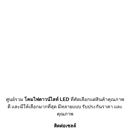
ศูนย์รวม
โคมไฟดาวน์ไลท์ LED
ที่คัดเลือกแต่สินค้าคุณภาพ
ดี และมีให้เลือกมากที่สุด มีหลายแบบ รับประกันราคา และ
คุณภาพ
ติดต่อเซลล์