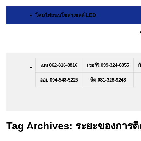
Skip
to
โคมไฟถนนโซล่าเซลล์ LED
content
เบล 062-816-8816
เชอร์รี่ 099-324-8855
ก
ออย 094-548-5225
นิต 081-328-9248
Tag Archives:
ระยะของการติด