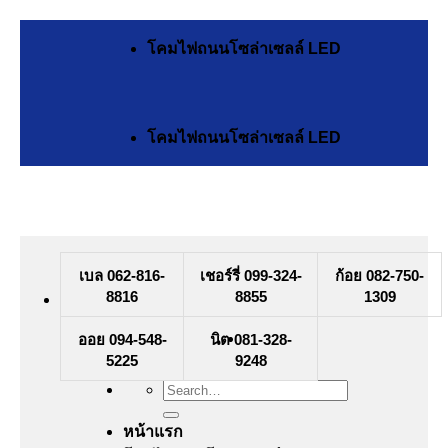
Skip
to
โคมไฟถนนโซล่าเซลล์ LED
content
โคมไฟถนนโซล่าเซลล์ LED
เบล 062-816-
เชอร์รี่ 099-324-
ก้อย 082-750-
8816
8855
1309
ออย 094-548-
นิต 081-328-
5225
9248
Search
for:
หน้าแรก