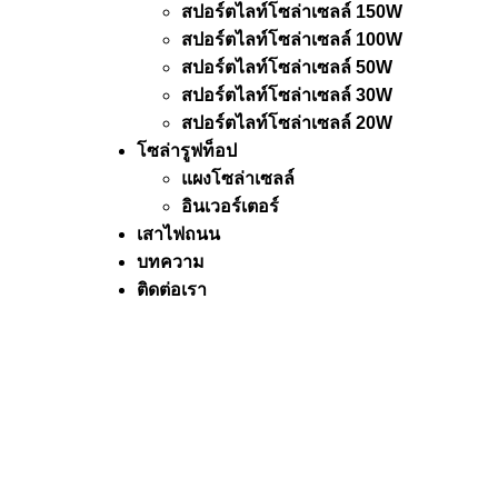
สปอร์ตไลท์โซล่าเซลล์ 150W
สปอร์ตไลท์โซล่าเซลล์ 100W
สปอร์ตไลท์โซล่าเซลล์ 50W
สปอร์ตไลท์โซล่าเซลล์ 30W
สปอร์ตไลท์โซล่าเซลล์ 20W
โซล่ารูฟท็อป
แผงโซล่าเซลล์
อินเวอร์เตอร์
เสาไฟถนน
บทความ
ติดต่อเรา