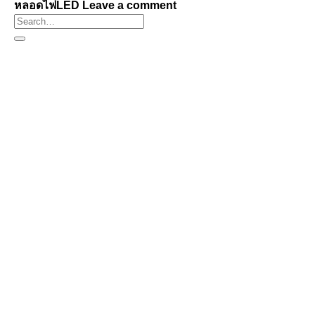
หลอดไฟLED
Leave a comment
Search
for: