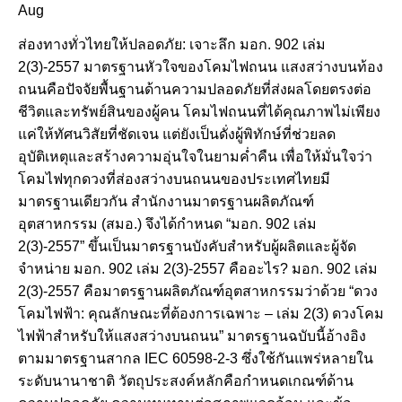
Aug
ส่องทางทั่วไทยให้ปลอดภัย: เจาะลึก มอก. 902 เล่ม
2(3)-2557 มาตรฐานหัวใจของโคมไฟถนน แสงสว่างบนท้อง
ถนนคือปัจจัยพื้นฐานด้านความปลอดภัยที่ส่งผลโดยตรงต่อ
ชีวิตและทรัพย์สินของผู้คน โคมไฟถนนที่ได้คุณภาพไม่เพียง
แค่ให้ทัศนวิสัยที่ชัดเจน แต่ยังเป็นดั่งผู้พิทักษ์ที่ช่วยลด
อุบัติเหตุและสร้างความอุ่นใจในยามค่ำคืน เพื่อให้มั่นใจว่า
โคมไฟทุกดวงที่ส่องสว่างบนถนนของประเทศไทยมี
มาตรฐานเดียวกัน สำนักงานมาตรฐานผลิตภัณฑ์
อุตสาหกรรม (สมอ.) จึงได้กำหนด “มอก. 902 เล่ม
2(3)-2557” ขึ้นเป็นมาตรฐานบังคับสำหรับผู้ผลิตและผู้จัด
จำหน่าย มอก. 902 เล่ม 2(3)-2557 คืออะไร? มอก. 902 เล่ม
2(3)-2557 คือมาตรฐานผลิตภัณฑ์อุตสาหกรรมว่าด้วย “ดวง
โคมไฟฟ้า: คุณลักษณะที่ต้องการเฉพาะ – เล่ม 2(3) ดวงโคม
ไฟฟ้าสำหรับให้แสงสว่างบนถนน” มาตรฐานฉบับนี้อ้างอิง
ตามมาตรฐานสากล IEC 60598-2-3 ซึ่งใช้กันแพร่หลายใน
ระดับนานาชาติ วัตถุประสงค์หลักคือกำหนดเกณฑ์ด้าน