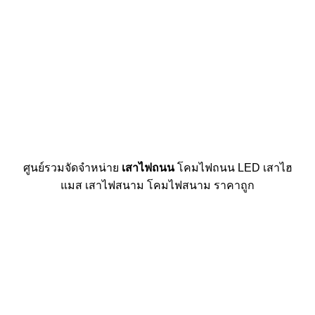
ศูนย์รวมจัดจำหน่าย
เสาไฟถนน
โคมไฟถนน LED เสาไฮ
แมส เสาไฟสนาม โคมไฟสนาม ราคาถูก