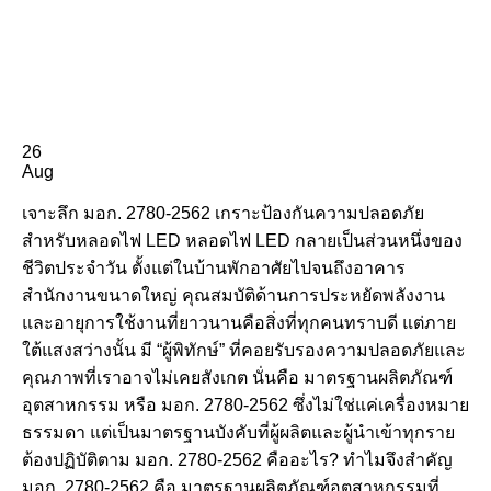
26
Aug
เจาะลึก มอก. 2780-2562 เกราะป้องกันความปลอดภัย
สำหรับหลอดไฟ LED หลอดไฟ LED กลายเป็นส่วนหนึ่งของ
ชีวิตประจำวัน ตั้งแต่ในบ้านพักอาศัยไปจนถึงอาคาร
สำนักงานขนาดใหญ่ คุณสมบัติด้านการประหยัดพลังงาน
และอายุการใช้งานที่ยาวนานคือสิ่งที่ทุกคนทราบดี แต่ภาย
ใต้แสงสว่างนั้น มี “ผู้พิทักษ์” ที่คอยรับรองความปลอดภัยและ
คุณภาพที่เราอาจไม่เคยสังเกต นั่นคือ มาตรฐานผลิตภัณฑ์
อุตสาหกรรม หรือ มอก. 2780-2562 ซึ่งไม่ใช่แค่เครื่องหมาย
ธรรมดา แต่เป็นมาตรฐานบังคับที่ผู้ผลิตและผู้นำเข้าทุกราย
ต้องปฏิบัติตาม มอก. 2780-2562 คืออะไร? ทำไมจึงสำคัญ
มอก. 2780-2562 คือ มาตรฐานผลิตภัณฑ์อุตสาหกรรมที่