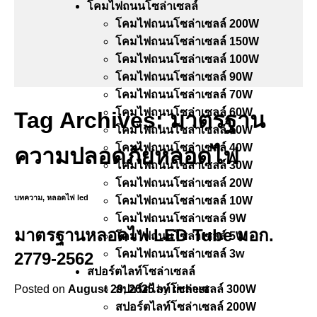
โคมไฟถนนโซล่าเซลล์
โคมไฟถนนโซล่าเซลล์ 200W
โคมไฟถนนโซล่าเซลล์ 150W
โคมไฟถนนโซล่าเซลล์ 100W
โคมไฟถนนโซล่าเซลล์ 90W
โคมไฟถนนโซล่าเซลล์ 70W
โคมไฟถนนโซล่าเซลล์ 60W
Tag Archives:
มาตรฐาน
่โคมไฟถนนโซล่าเซลล์ 50W
โคมไฟถนนโซล่าเซลล์ 40W
ความปลอดภัยหลอดไฟ
โคมไฟถนนโซล่าเซลล์ 30W
โคมไฟถนนโซล่าเซลล์ 20W
บทความ
,
หลอดไฟ led
โคมไฟถนนโซล่าเซลล์ 10W
โคมไฟถนนโซล่าเซลล์ 9W
มาตรฐานหลอดไฟ LED Tube มอก.
โคมไฟถนนโซล่าเซลล์ 5W
โคมไฟถนนโซล่าเซลล์ 3w
2779-2562
สปอร์ตไลท์โซล่าเซลล์
สปอร์ตไลท์โซล่าเซลล์ 300W
Posted on
August 29, 2025
by
richest
สปอร์ตไลท์โซล่าเซลล์ 200W