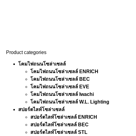
Product categories
โคมไฟถนนโซล่าเซลล์
โคมไฟถนนโซล่าเซลล์ ENRICH
โคมไฟถนนโซล่าเซลล์ BEC
โคมไฟถนนโซล่าเซลล์ EVE
โคมไฟถนนโซล่าเซลล์ Iwachi
โคมไฟถนนโซล่าเซลล์ W.L. Lighting
สปอร์ตไลท์โซล่าเซลล์
สปอร์ตไลท์โซล่าเซลล์ ENRICH
สปอร์ตไลท์โซล่าเซลล์ BEC
สปอร์ตไลท์โซล่าเซลล์ STL