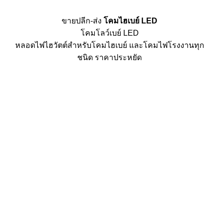
ขายปลีก-ส่ง
โคมไฮเบย์ LED
โคมโลว์เบย์ LED
หลอดไฟไฮวัตต์สำหรับโคมไฮเบย์ และโคมไฟโรงงานทุก
ชนิด ราคาประหยัด