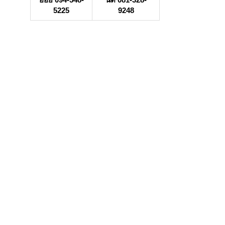
5225
9248