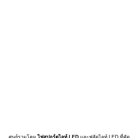
ศูนย์รวมโคม
ไฟสปอร์ตไลท์ LED
และฟลัดไลท์ LED ที่คัด