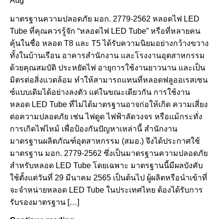
Aug
มาตรฐานความปลอดภัย มอก. 2779-2562 หลอดไฟ LED
Tube ที่คุณควรรู้จัก “หลอดไฟ LED Tube” หรือที่หลายคน
คุ้นในชื่อ หลอด T8 และ T5 ได้รับความนิยมอย่างกว้างขวาง
ทั้งในบ้านเรือน อาคารสำนักงาน และโรงงานอุตสาหกรรม
ด้วยคุณสมบัติ ประหยัดไฟ อายุการใช้งานยาวนาน และเป็น
มิตรต่อสิ่งแวดล้อม ทำให้สามารถแทนที่หลอดฟลูออเรสเซน
ซ์แบบเดิมได้อย่างลงตัว แต่ในขณะเดียวกัน การใช้งาน
หลอด LED Tube ที่ไม่ได้มาตรฐานอาจก่อให้เกิด ความเสี่ยง
ต่อความปลอดภัย เช่น ไฟดูด ไฟฟ้าลัดวงจร หรือแม้กระทั่ง
การเกิดไฟไหม้ เพื่อป้องกันปัญหาเหล่านี้ สำนักงาน
มาตรฐานผลิตภัณฑ์อุตสาหกรรม (สมอ.) จึงได้ประกาศใช้
มาตรฐาน มอก. 2779-2562 ซึ่งเป็นมาตรฐานความปลอดภัย
สำหรับหลอด LED Tube โดยเฉพาะ มาตรฐานนี้มีผลบังคับ
ใช้ตั้งแต่วันที่ 29 มีนาคม 2565 เป็นต้นไป ผู้ผลิตหรือนำเข้าที่
จะจำหน่ายหลอด LED Tube ในประเทศไทย ต้องได้รับการ
รับรองมาตรฐาน […]