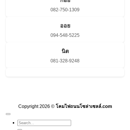
ก้อย
082-750-1309
ออย
094-548-5225
นิต
081-328-9248
Visa
PayPal
Stripe
MasterCard
Cash
On
Copyright 2026 ©
โคมไฟถนนโซล่าเซลล์.com
Delivery
Search
for: