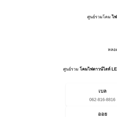
ศูนย์รวมโคม
ไฟ
หลอด
ศูนย์รวม
โคมไฟดาวน์ไลท์ L
เบล
062-816-8816
ออย