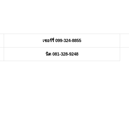
เชอร์รี่ 099-324-8855
นิต 081-328-9248