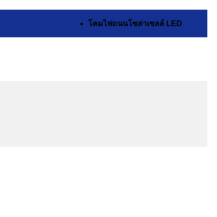
โคมไฟถนนโซล่าเซลล์ LED