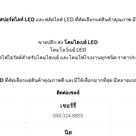
สปอร์ตไลท์ LED
และฟลัดไลท์ LED ที่คัดเลือกแต่สินค้าคุณภาพ มีใ
ขายปลีก-ส่ง
โคมไฮเบย์ LED
โคมโลว์เบย์ LED
ไฟไฮวัตต์สำหรับโคมไฮเบย์ และโคมไฟโรงงานทุกชนิด ราคาปร
ED
ที่คัดเลือกแต่สินค้าคุณภาพดี และมีให้เลือกมากที่สุด มีหลา
ติดต่อเซลล์
เชอร์รี่
099-324-8855
นิต