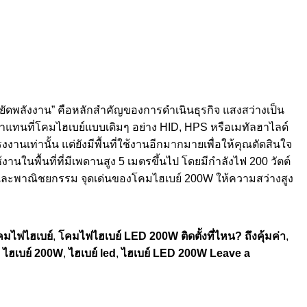
ัดพลังงาน” คือหลักสำคัญของการดำเนินธุรกิจ แสงสว่างเป็น
มาแทนที่โคมไฮเบย์แบบเดิมๆ อย่าง HID, HPS หรือเมทัลฮาไลด์
นเท่านั้น แต่ยังมีพื้นที่ใช้งานอีกมากมายเพื่อให้คุณตัดสินใจ
ในพื้นที่ที่มีเพดานสูง 5 เมตรขึ้นไป โดยมีกำลังไฟ 200 วัตต์
และพาณิชยกรรม จุดเด่นของโคมไฮเบย์ 200W ให้ความสว่างสูง
คมไฟไฮเบย์
,
โคมไฟไฮเบย์ LED 200W ติดตั้งที่ไหน? ถึงคุ้มค่า
,
,
ไฮเบย์ 200W
,
ไฮเบย์ led
,
ไฮเบย์ LED 200W
Leave a