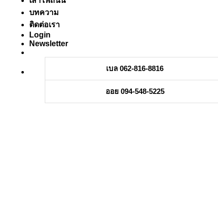
เสาไฟถนน
บทความ
ติดต่อเรา
Login
Newsletter
เบล 062-816-8816
ออย 094-548-5225