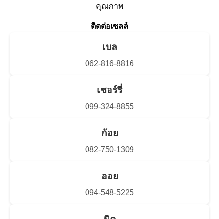
คุณภาพ
ติดต่อเซลล์
เบล
062-816-8816
เชอร์รี่
099-324-8855
ก้อย
082-750-1309
ออย
094-548-5225