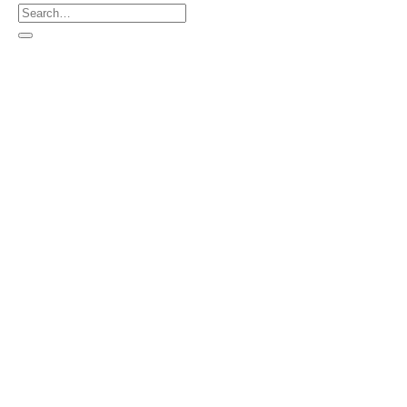
Search
for: