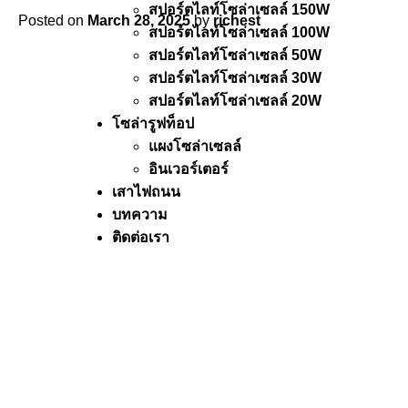
สปอร์ตไลท์โซล่าเซลล์ 150W
Posted on
March 28, 2025
by
richest
สปอร์ตไลท์โซล่าเซลล์ 100W
สปอร์ตไลท์โซล่าเซลล์ 50W
สปอร์ตไลท์โซล่าเซลล์ 30W
สปอร์ตไลท์โซล่าเซลล์ 20W
โซล่ารูฟท็อป
แผงโซล่าเซลล์
อินเวอร์เตอร์
เสาไฟถนน
บทความ
ติดต่อเรา