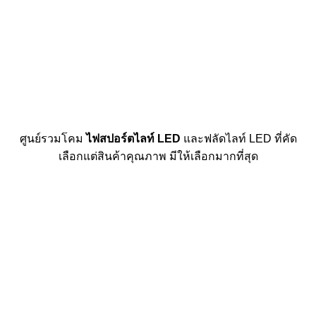
ศูนย์รวมโคม
ไฟสปอร์ตไลท์ LED
และฟลัดไลท์ LED ที่คัด
เลือกแต่สินค้าคุณภาพ มีให้เลือกมากที่สุด