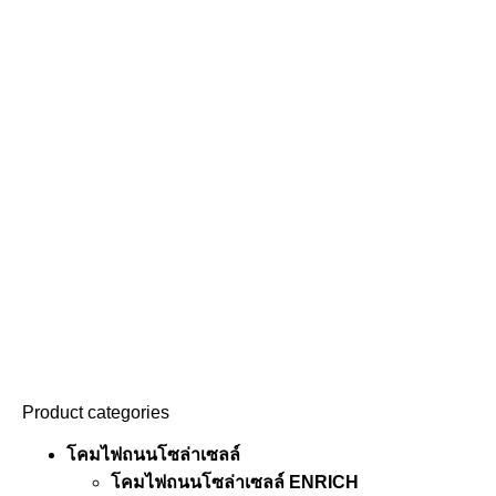
Product categories
โคมไฟถนนโซล่าเซลล์
โคมไฟถนนโซล่าเซลล์ ENRICH