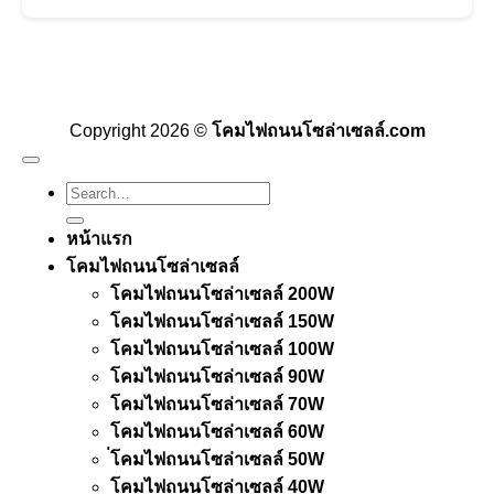
Visa
PayPal
Stripe
MasterCard
Cash
On
Copyright 2026 ©
โคมไฟถนนโซล่าเซลล์.com
Delivery
Search
for:
หน้าแรก
โคมไฟถนนโซล่าเซลล์
โคมไฟถนนโซล่าเซลล์ 200W
โคมไฟถนนโซล่าเซลล์ 150W
โคมไฟถนนโซล่าเซลล์ 100W
โคมไฟถนนโซล่าเซลล์ 90W
โคมไฟถนนโซล่าเซลล์ 70W
โคมไฟถนนโซล่าเซลล์ 60W
่โคมไฟถนนโซล่าเซลล์ 50W
โคมไฟถนนโซล่าเซลล์ 40W