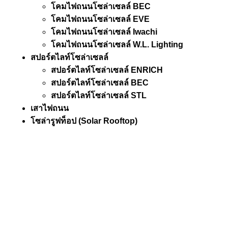
โคมไฟถนนโซล่าเซลล์ BEC
โคมไฟถนนโซล่าเซลล์ EVE
โคมไฟถนนโซล่าเซลล์ Iwachi
โคมไฟถนนโซล่าเซลล์ W.L. Lighting
สปอร์ตไลท์โซล่าเซลล์
สปอร์ตไลท์โซล่าเซลล์ ENRICH
สปอร์ตไลท์โซล่าเซลล์ BEC
สปอร์ตไลท์โซล่าเซลล์ STL
เสาไฟถนน
โซล่ารูฟท็อป (Solar Rooftop)