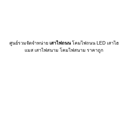
ศูนย์รวมจัดจำหน่าย
เสาไฟถนน
โคมไฟถนน LED เสาไฮ
แมส เสาไฟสนาม โคมไฟสนาม ราคาถูก