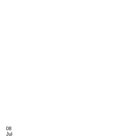
08
Jul