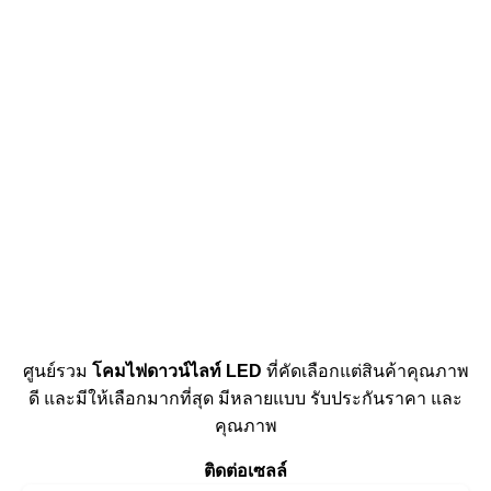
ศูนย์รวม
โคมไฟดาวน์ไลท์ LED
ที่คัดเลือกแต่สินค้าคุณภาพ
ดี และมีให้เลือกมากที่สุด มีหลายแบบ รับประกันราคา และ
คุณภาพ
ติดต่อเซลล์