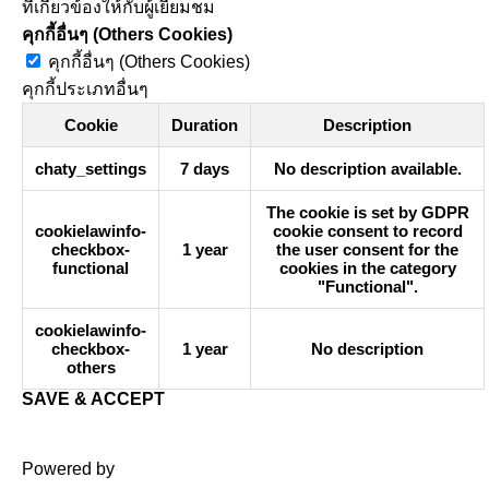
ที่เกี่ยวข้องให้กับผู้เยี่ยมชม
คุกกี้อื่นๆ (Others Cookies)
คุกกี้อื่นๆ (Others Cookies)
คุกกี้ประเภทอื่นๆ
Cookie
Duration
Description
chaty_settings
7 days
No description available.
The cookie is set by GDPR
cookielawinfo-
cookie consent to record
checkbox-
1 year
the user consent for the
functional
cookies in the category
"Functional".
cookielawinfo-
checkbox-
1 year
No description
others
SAVE & ACCEPT
Powered by