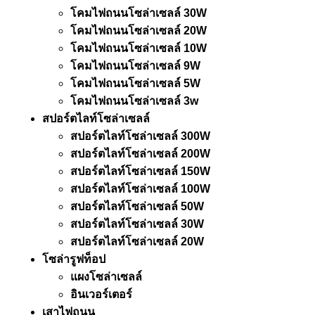
โคมไฟถนนโซล่าเซลล์ 30W
โคมไฟถนนโซล่าเซลล์ 20W
โคมไฟถนนโซล่าเซลล์ 10W
โคมไฟถนนโซล่าเซลล์ 9W
โคมไฟถนนโซล่าเซลล์ 5W
โคมไฟถนนโซล่าเซลล์ 3w
สปอร์ตไลท์โซล่าเซลล์
สปอร์ตไลท์โซล่าเซลล์ 300W
สปอร์ตไลท์โซล่าเซลล์ 200W
สปอร์ตไลท์โซล่าเซลล์ 150W
สปอร์ตไลท์โซล่าเซลล์ 100W
สปอร์ตไลท์โซล่าเซลล์ 50W
สปอร์ตไลท์โซล่าเซลล์ 30W
สปอร์ตไลท์โซล่าเซลล์ 20W
โซล่ารูฟท็อป
แผงโซล่าเซลล์
อินเวอร์เตอร์
เสาไฟถนน