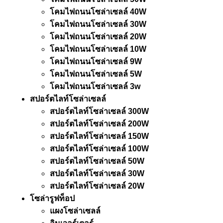
โคมไฟถนนโซล่าเซลล์ 40W
โคมไฟถนนโซล่าเซลล์ 30W
โคมไฟถนนโซล่าเซลล์ 20W
โคมไฟถนนโซล่าเซลล์ 10W
โคมไฟถนนโซล่าเซลล์ 9W
โคมไฟถนนโซล่าเซลล์ 5W
โคมไฟถนนโซล่าเซลล์ 3w
สปอร์ตไลท์โซล่าเซลล์
สปอร์ตไลท์โซล่าเซลล์ 300W
สปอร์ตไลท์โซล่าเซลล์ 200W
สปอร์ตไลท์โซล่าเซลล์ 150W
สปอร์ตไลท์โซล่าเซลล์ 100W
สปอร์ตไลท์โซล่าเซลล์ 50W
สปอร์ตไลท์โซล่าเซลล์ 30W
สปอร์ตไลท์โซล่าเซลล์ 20W
โซล่ารูฟท็อป
แผงโซล่าเซลล์