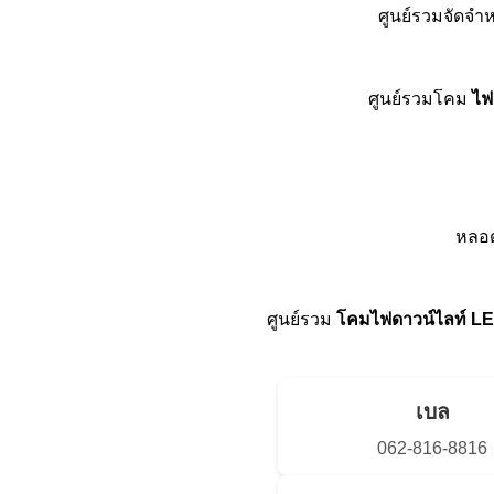
ศูนย์รวมจัดจำ
ศูนย์รวมโคม
ไฟ
หลอด
ศูนย์รวม
โคมไฟดาวน์ไลท์ L
เบล
062-816-8816