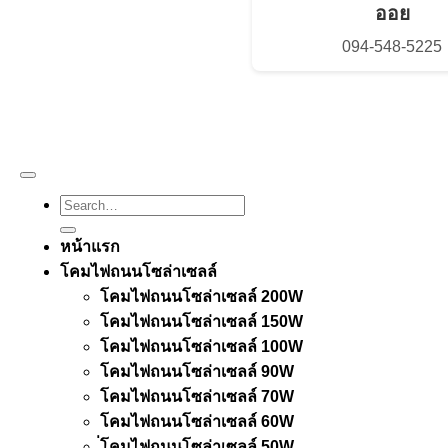
ออย
094-548-5225
Visa
PayPal
Stripe
MasterCard
Cash
On
Delivery
Search
for:
หน้าแรก
โคมไฟถนนโซล่าเซลล์
โคมไฟถนนโซล่าเซลล์ 200W
โคมไฟถนนโซล่าเซลล์ 150W
โคมไฟถนนโซล่าเซลล์ 100W
โคมไฟถนนโซล่าเซลล์ 90W
โคมไฟถนนโซล่าเซลล์ 70W
โคมไฟถนนโซล่าเซลล์ 60W
่โคมไฟถนนโซล่าเซลล์ 50W