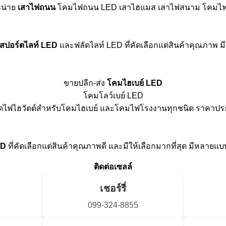
หน่าย
เสาไฟถนน
โคมไฟถนน LED เสาไฮแมส เสาไฟสนาม โคมไฟ
สปอร์ตไลท์ LED
และฟลัดไลท์ LED ที่คัดเลือกแต่สินค้าคุณภาพ มีใ
ขายปลีก-ส่ง
โคมไฮเบย์ LED
โคมโลว์เบย์ LED
ไฟไฮวัตต์สำหรับโคมไฮเบย์ และโคมไฟโรงงานทุกชนิด ราคาปร
ED
ที่คัดเลือกแต่สินค้าคุณภาพดี และมีให้เลือกมากที่สุด มีหลา
ติดต่อเซลล์
เชอร์รี่
099-324-8855