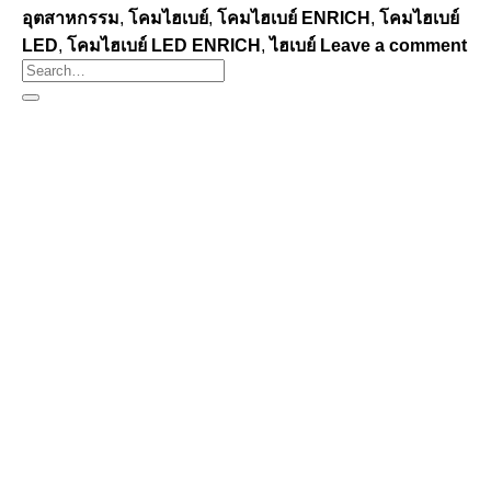
อุตสาหกรรม
,
โคมไฮเบย์
,
โคมไฮเบย์ ENRICH
,
โคมไฮเบย์
LED
,
โคมไฮเบย์ LED ENRICH
,
ไฮเบย์
Leave a comment
Search
for: