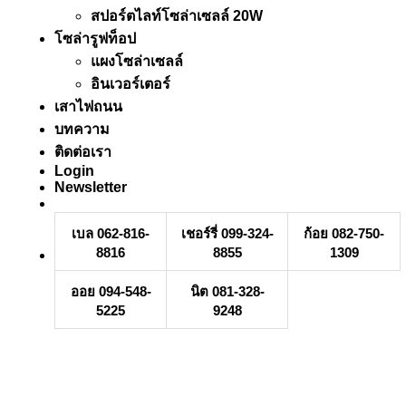
สปอร์ตไลท์โซล่าเซลล์ 20W
โซล่ารูฟท็อป
แผงโซล่าเซลล์
อินเวอร์เตอร์
เสาไฟถนน
บทความ
ติดต่อเรา
Login
Newsletter
เบล 062-816-
เชอร์รี่ 099-324-
ก้อย 082-750-
8816
8855
1309
ออย 094-548-
นิต 081-328-
5225
9248