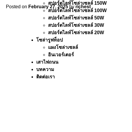
สปอร์ตไลท์โซล่าเซลล์ 150W
Posted on
February 27, 2025
by
richest
สปอร์ตไลท์โซล่าเซลล์ 100W
สปอร์ตไลท์โซล่าเซลล์ 50W
สปอร์ตไลท์โซล่าเซลล์ 30W
สปอร์ตไลท์โซล่าเซลล์ 20W
โซล่ารูฟท็อป
แผงโซล่าเซลล์
อินเวอร์เตอร์
เสาไฟถนน
บทความ
ติดต่อเรา