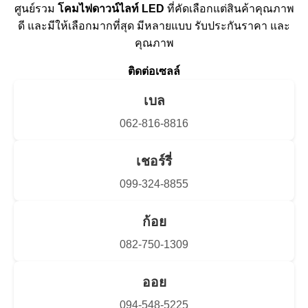
ศูนย์รวม
โคมไฟดาวน์ไลท์ LED
ที่คัดเลือกแต่สินค้าคุณภาพ
ดี และมีให้เลือกมากที่สุด มีหลายแบบ รับประกันราคา และ
คุณภาพ
ติดต่อเซลล์
เบล
062-816-8816
เชอร์รี่
099-324-8855
ก้อย
082-750-1309
ออย
094-548-5225