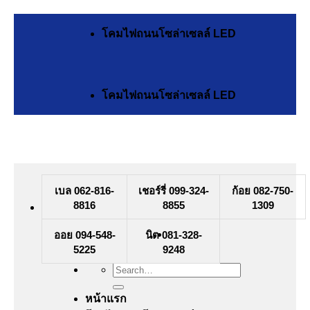
Skip
to
โคมไฟถนนโซล่าเซลล์ LED
content
โคมไฟถนนโซล่าเซลล์ LED
เบล 062-816-
เชอร์รี่ 099-324-
ก้อย 082-750-
8816
8855
1309
ออย 094-548-
นิต 081-328-
5225
9248
Search
for:
หน้าแรก