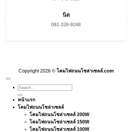
นิต
081-328-9248
Visa
PayPal
Stripe
MasterCard
Cash
On
Copyright 2026 ©
โคมไฟถนนโซล่าเซลล์.com
Delivery
Search
for:
หน้าแรก
โคมไฟถนนโซล่าเซลล์
โคมไฟถนนโซล่าเซลล์ 200W
โคมไฟถนนโซล่าเซลล์ 150W
โคมไฟถนนโซล่าเซลล์ 100W