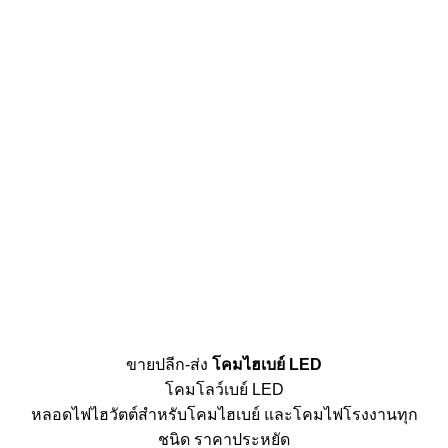
ขายปลีก-ส่ง
โคมไฮเบย์ LED
โคมโลว์เบย์ LED
หลอดไฟไฮวัตต์สำหรับโคมไฮเบย์ และโคมไฟโรงงานทุก
ชนิด ราคาประหยัด