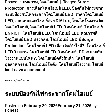
Posted in
บทความ
,
โคมไฮเบย์
|
Tagged
Surge
Protection
,
การเลือกโคมไฮเบย์ LED
,
ป้องกันไฟกระชาก
,
ระบบป้องกันไฟกระชากโคมไฮเบย์ LED
,
ราคาโคมไฮเบย์
LED
,
ออกแบบแสงไฮเบย์ด้วย DIALux
,
โคมไฟโรงงาน led
,
โคมไฟไฮเบย์
,
โคมไฟไฮเบย์ LED
,
โคมไฮเบย์
,
โคมไฮเบย์
ENRICH
,
โคมไฮเบย์ LED
,
โคมไฮเบย์ LED คุณภาพดี
,
โคมไฮเบย์ LED ทรงกลม
,
โคมไฮเบย์ LED มีSurge
Protection
,
โคมไฮเบย์ LED เลือกวัตต์ยังไงดี?
,
โคมไฮเบย์
LED โรงงาน
,
โคมไฮเบย์LED
,
โคมไฮเบย์LED เหมาะกับ
โรงงานแบบไหน?
,
โคมไฮเบย์คลังสินค้า
,
โคมไฮเบย์
อุตสาหกรรม
,
โคมไฮเบย์โกดัง
,
โคมไฮเบย์โรงงาน
,
ไฮเบย์
led
Leave a comment
บทความ
,
โคมไฮเบย์
ระบบป้องกันไฟกระชากโคมไฮเบย์
Posted on
February 20, 2026
February 21, 2026
by
richest