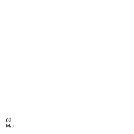
02
Mar