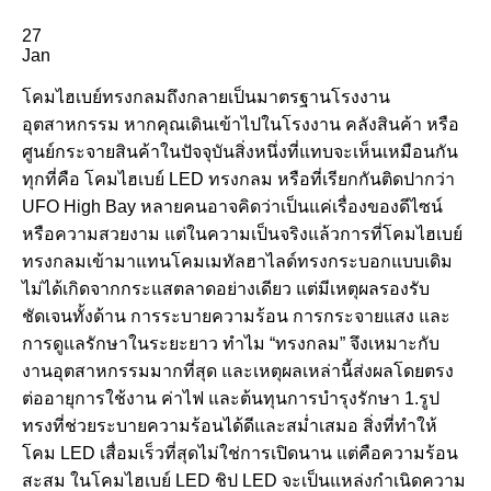
27
Jan
โคมไฮเบย์ทรงกลมถึงกลายเป็นมาตรฐานโรงงาน
อุตสาหกรรม หากคุณเดินเข้าไปในโรงงาน คลังสินค้า หรือ
ศูนย์กระจายสินค้าในปัจจุบันสิ่งหนึ่งที่แทบจะเห็นเหมือนกัน
ทุกที่คือ โคมไฮเบย์ LED ทรงกลม หรือที่เรียกกันติดปากว่า
UFO High Bay หลายคนอาจคิดว่าเป็นแค่เรื่องของดีไซน์
หรือความสวยงาม แต่ในความเป็นจริงแล้วการที่โคมไฮเบย์
ทรงกลมเข้ามาแทนโคมเมทัลฮาไลด์ทรงกระบอกแบบเดิม
ไม่ได้เกิดจากกระแสตลาดอย่างเดียว แต่มีเหตุผลรองรับ
ชัดเจนทั้งด้าน การระบายความร้อน การกระจายแสง และ
การดูแลรักษาในระยะยาว ทำไม “ทรงกลม” จึงเหมาะกับ
งานอุตสาหกรรมมากที่สุด และเหตุผลเหล่านี้ส่งผลโดยตรง
ต่ออายุการใช้งาน ค่าไฟ และต้นทุนการบำรุงรักษา 1.รูป
ทรงที่ช่วยระบายความร้อนได้ดีและสม่ำเสมอ สิ่งที่ทำให้
โคม LED เสื่อมเร็วที่สุดไม่ใช่การเปิดนาน แต่คือความร้อน
สะสม ในโคมไฮเบย์ LED ชิป LED จะเป็นแหล่งกำเนิดความ