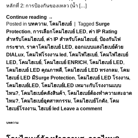
หลักที่ 2: การป้องกันของเหลว (น้ำ […]
Continue reading
→
Posted in
บทความ
,
โคมไฮเบย์
|
Tagged
Surge
Protection
,
การเลือกโคมไฮเบย์ LED
,
ค่า IP Rating
สำหรับโคมไฮเบย์
,
ค่า IP สำหรับโคมไฮเบย์
,
ป้องกันไฟ
กระชาก
,
ราคาโคมไฮเบย์ LED
,
ออกแบบแสงไฮเบย์ด้วย
DIALux
,
โคมไฟโรงงาน led
,
โคมไฟไฮเบย์
,
โคมไฟไฮเบย์
LED
,
โคมไฮเบย์
,
โคมไฮเบย์ ENRICH
,
โคมไฮเบย์ LED
,
โคมไฮเบย์ LED คุณภาพดี
,
โคมไฮเบย์ LED ทรงกลม
,
โคม
ไฮเบย์ LED มีSurge Protection
,
โคมไฮเบย์ LED โรงงาน
,
โคมไฮเบย์LED
,
โคมไฮเบย์LED เหมาะกับโรงงานแบบ
ไหน?
,
โคมไฮเบย์คลังสินค้า
,
โคมไฮเบย์ต้องทำความสะอาด
ไหม?
,
โคมไฮเบย์อุตสาหกรรม
,
โคมไฮเบย์โกดัง
,
โคม
ไฮเบย์โรงงาน
,
ไฮเบย์ led
Leave a comment
บทความ