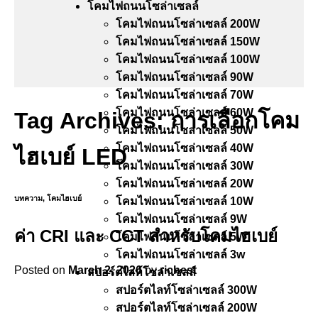
โคมไฟถนนโซล่าเซลล์
โคมไฟถนนโซล่าเซลล์ 200W
โคมไฟถนนโซล่าเซลล์ 150W
โคมไฟถนนโซล่าเซลล์ 100W
โคมไฟถนนโซล่าเซลล์ 90W
โคมไฟถนนโซล่าเซลล์ 70W
โคมไฟถนนโซล่าเซลล์ 60W
Tag Archives:
การเลือกโคม
่โคมไฟถนนโซล่าเซลล์ 50W
โคมไฟถนนโซล่าเซลล์ 40W
ไฮเบย์ LED
โคมไฟถนนโซล่าเซลล์ 30W
โคมไฟถนนโซล่าเซลล์ 20W
บทความ
,
โคมไฮเบย์
โคมไฟถนนโซล่าเซลล์ 10W
โคมไฟถนนโซล่าเซลล์ 9W
ค่า CRI และ CCT สำหรับโคมไฮเบย์
โคมไฟถนนโซล่าเซลล์ 5W
โคมไฟถนนโซล่าเซลล์ 3w
Posted on
March 2, 2026
by
richest
สปอร์ตไลท์โซล่าเซลล์
สปอร์ตไลท์โซล่าเซลล์ 300W
สปอร์ตไลท์โซล่าเซลล์ 200W