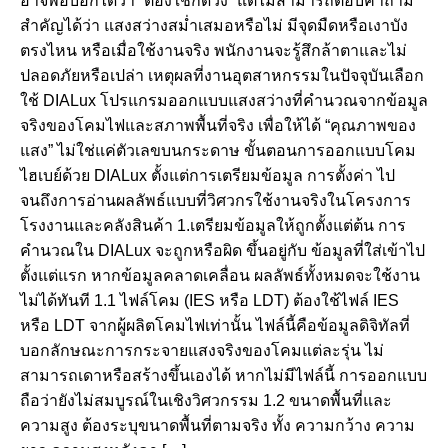
อาจพอบอกได้ว่า “ต้องใช้กี่ดวง” แต่ไม่สามารถตอบคำถาม
สำคัญได้ว่า แสงสว่างสม่ำเสมอหรือไม่ มีจุดมืดหรือเงาบัง
ตรงไหน หรือเมื่อใช้งานจริง พนักงานจะรู้สึกล้าตาและไม่
ปลอดภัยหรือเปล่า เหตุผลที่งานอุตสาหกรรมในปัจจุบันเลือก
ใช้ DIALux โปรแกรมออกแบบแสงสว่างที่คำนวณจากข้อมูล
จริงของโคมไฟและสภาพพื้นที่จริง เพื่อให้ได้ “คุณภาพของ
แสง” ไม่ใช่แค่ตัวเลขบนกระดาษ ขั้นตอนการออกแบบโคม
ไฮเบย์ด้วย DIALux ตั้งแต่การเตรียมข้อมูล การตั้งค่า ไป
จนถึงการอ่านผลลัพธ์แบบที่วิศวกรใช้งานจริงในโครงการ
โรงงานและคลังสินค้า 1.เตรียมข้อมูลให้ถูกตั้งแต่ต้น การ
คำนวณใน DIALux จะถูกหรือผิด ขึ้นอยู่กับ ข้อมูลที่ใส่เข้าไป
ตั้งแต่แรก หากข้อมูลคลาดเคลื่อน ผลลัพธ์ทั้งหมดจะใช้งาน
ไม่ได้ทันที 1.1 ไฟล์โคม (IES หรือ LDT) ต้องใช้ไฟล์ IES
หรือ LDT จากผู้ผลิตโคมไฟเท่านั้น ไฟล์นี้คือข้อมูลดิจิทัลที่
บอกลักษณะการกระจายแสงจริงของโคมแต่ละรุ่น ไม่
สามารถเดาหรือสร้างขึ้นเองได้ หากไม่มีไฟล์นี้ การออกแบบ
ถือว่ายังไม่สมบูรณ์ในเชิงวิศวกรรม 1.2 ขนาดพื้นที่และ
ความสูง ต้องระบุขนาดพื้นที่ตามจริง ทั้ง ความกว้าง ความ