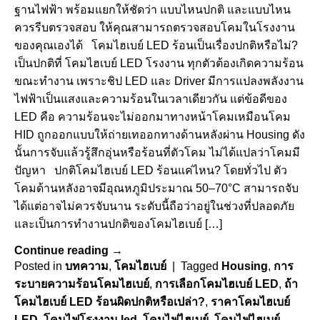
ฐานไฟฟ้า พร้อมแยกให้ชัดว่า แบบไหนปกติ และแบบไหน
ควรรีบตรวจสอบ ให้คุณสามารถตรวจสอบโคมในโรงงาน
ของคุณเองได้ โคมไฮเบย์ LED ร้อนเป็นเรื่องปกติหรือไม่?
เป็นปกติที่ โคมไฮเบย์ LED โรงงาน ทุกตัวต้องเกิดความร้อน
ขณะทำงาน เพราะชิป LED และ Driver มีการแปลงพลังงาน
ไฟฟ้าเป็นแสงและความร้อนในเวลาเดียวกัน แต่ข้อดีของ
LED คือ ความร้อนจะไม่ออกมาทางหน้าโคมเหมือนโคม
HID ถูกออกแบบให้ถ่ายเทออกทางด้านหลังผ่าน Housing ดัง
นั้นการจับแล้วรู้สึกอุ่นหรือร้อนที่ตัวโคม ไม่ได้แปลว่าโคมมี
ปัญหา ปกติโคมไฮเบย์ LED ร้อนแค่ไหน? โดยทั่วไป ตัว
โคมด้านหลังอาจมีอุณหภูมิประมาณ 50–70°C สามารถจับ
ได้แต่อาจไม่ควรจับนาน ระดับนี้ถือว่าอยู่ในช่วงที่ปลอดภัย
และเป็นการทำงานปกติของโคมไฮเบย์ […]
Continue reading
→
Posted in
บทความ
,
โคมไฮเบย์
|
Tagged
Housing
,
การ
ระบายความร้อนโคมไฮเบย์
,
การเลือกโคมไฮเบย์ LED
,
ถ้า
โคมไฮเบย์ LED ร้อนผิดปกติหรือเปล่า?
,
ราคาโคมไฮเบย์
LED
,
โคมไฟโรงงาน led
,
โคมไฟไฮเบย์
,
โคมไฟไฮเบย์