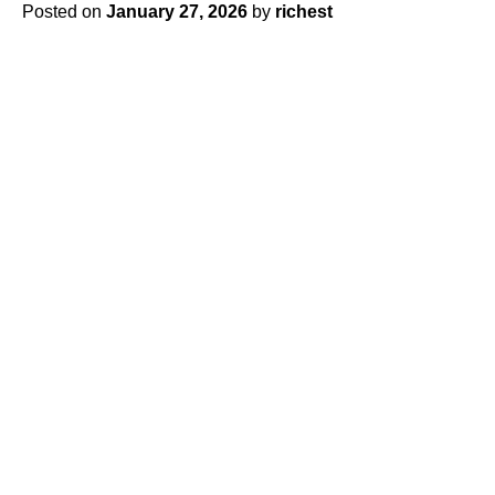
Posted on
January 27, 2026
by
richest