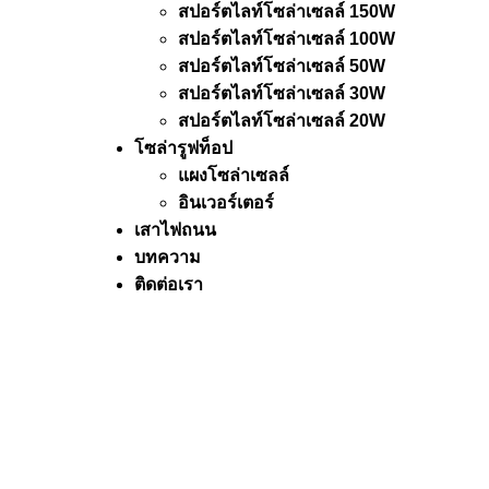
สปอร์ตไลท์โซล่าเซลล์ 150W
สปอร์ตไลท์โซล่าเซลล์ 100W
สปอร์ตไลท์โซล่าเซลล์ 50W
สปอร์ตไลท์โซล่าเซลล์ 30W
สปอร์ตไลท์โซล่าเซลล์ 20W
โซล่ารูฟท็อป
แผงโซล่าเซลล์
อินเวอร์เตอร์
เสาไฟถนน
บทความ
ติดต่อเรา