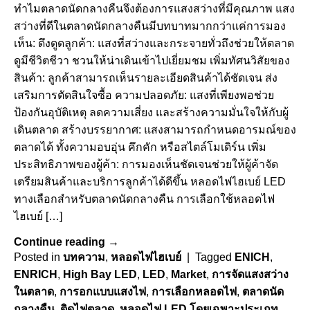
ทำไมตลาดนัดกลางคืนจึงต้องการแสงสว่างที่มีคุณภาพ แสง
สว่างที่ดีในตลาดนัดกลางคืนมีบทบาทมากกว่าแค่การมอง
เห็น: ดึงดูดลูกค้า: แสงที่สว่างและกระจายทั่วถึงช่วยให้ตลาด
ดูมีชีวิตชีวา ชวนให้น่าเดินเข้าไปเยี่ยมชม เพิ่มทัศนวิสัยของ
สินค้า: ลูกค้าสามารถเห็นรายละเอียดสินค้าได้ชัดเจน ส่ง
เสริมการตัดสินใจซื้อ ความปลอดภัย: แสงที่เพียงพอช่วย
ป้องกันอุบัติเหตุ ลดความเสี่ยง และสร้างความมั่นใจให้กับผู้
เดินตลาด สร้างบรรยากาศ: แสงสามารถกำหนดอารมณ์ของ
ตลาดได้ ทั้งความอบอุ่น คึกคัก หรือสไตล์โมเดิร์น เพิ่ม
ประสิทธิภาพของผู้ค้า: การมองเห็นชัดเจนช่วยให้ผู้ค้าจัด
เตรียมสินค้าและบริการลูกค้าได้ดีขึ้น หลอดไฟไฮเบย์ LED
ทางเลือกสำหรับตลาดนัดกลางคืน การเลือกใช้หลอดไฟ
ไฮเบย์ […]
Continue reading
→
Posted in
บทความ
,
หลอดไฟไฮเบย์
|
Tagged
ENICH
,
ENRICH
,
High Bay LED
,
LED
,
Market
,
การจัดแสงสว่าง
ในตลาด
,
การอกแบบแสงไฟ
,
การเลือกหลอดไฟ
,
ตลาดนัด
กลางคืน
,
ติดไฟตลาด
,
หลอดไฟ LED โดยเฉพาะประเภท