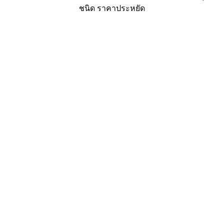
ชนิด ราคาประหยัด