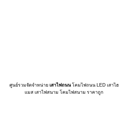
ศูนย์รวมจัดจำหน่าย
เสาไฟถนน
โคมไฟถนน LED เสาไฮ
แมส เสาไฟสนาม โคมไฟสนาม ราคาถูก