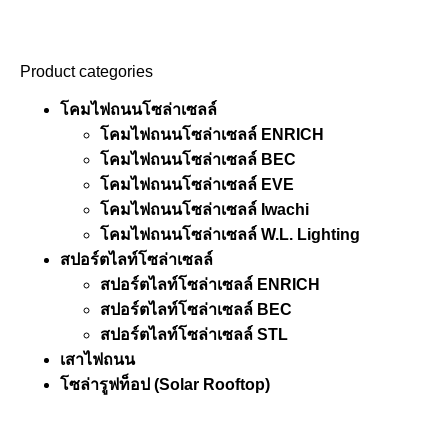
Product categories
โคมไฟถนนโซล่าเซลล์
โคมไฟถนนโซล่าเซลล์ ENRICH
โคมไฟถนนโซล่าเซลล์ BEC
โคมไฟถนนโซล่าเซลล์ EVE
โคมไฟถนนโซล่าเซลล์ Iwachi
โคมไฟถนนโซล่าเซลล์ W.L. Lighting
สปอร์ตไลท์โซล่าเซลล์
สปอร์ตไลท์โซล่าเซลล์ ENRICH
สปอร์ตไลท์โซล่าเซลล์ BEC
สปอร์ตไลท์โซล่าเซลล์ STL
เสาไฟถนน
โซล่ารูฟท็อป (Solar Rooftop)