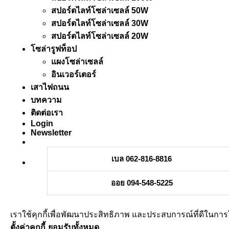
สปอร์ตไลท์โซล่าเซลล์ 50W
สปอร์ตไลท์โซล่าเซลล์ 30W
สปอร์ตไลท์โซล่าเซลล์ 20W
โซล่ารูฟท็อป
แผงโซล่าเซลล์
อินเวอร์เตอร์
เสาไฟถนน
บทความ
ติดต่อเรา
Login
Newsletter
เบล 062-816-8816
ออย 094-548-5225
เราใช้คุกกี้เพื่อพัฒนาประสิทธิภาพ และประสบการณ์ที่ดีในกา
ตั้งค่าคุกกี้
ยอมรับทั้งหมด