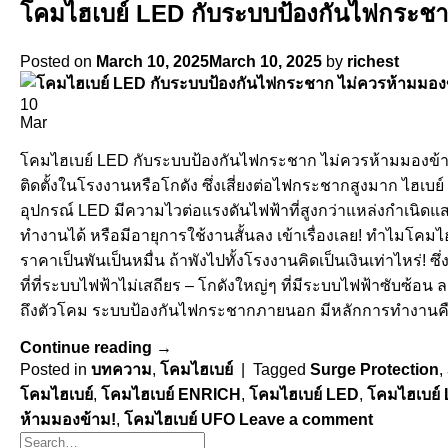
โคมไฮเบย์ LED กับระบบป้องกันไฟกระชา
Posted on
March 10, 2025
March 10, 2025
by
richest
10
Mar
โคมไฮเบย์ LED กับระบบป้องกันไฟกระชาก ไม่ควรห้ามมองข้าม
ติดตั้งในโรงงานหรือโกดัง ซึ่งเสี่ยงต่อไฟกระชากสูงมาก ไฮเบย์ L
อุปกรณ์ LED มีความไวต่อแรงดันไฟฟ้าที่สูงกว่าแหล่งกำเนิด
ทำงานได้ หรือมีอายุการใช้งานสั้นลง เข้าเรื่องเลย! ทำไมโคมไ
ราคาเป็นพันเป็นหมื่น ถ้าพังไปทั้งโรงงานคิดเป็นเงินเท่าไหร่! ซึ่
ที่ที่ระบบไฟฟ้าไม่เสถียร – โกดังใหญ่ๆ ที่มีระบบไฟฟ้าซับ
ถึงตัวโคม ระบบป้องกันไฟกระชากภายนอก มีหลักการทำงานคือ 
Continue reading
→
Posted in
บทความ
,
โคมไฮเบย์
|
Tagged
Surge Protection
,
โคมไฮเบย์
,
โคมไฮเบย์ ENRICH
,
โคมไฮเบย์ LED
,
โคมไฮเบย์
ห้ามมองข้าม!
,
โคมไฮเบย์ UFO
Leave a comment
Search