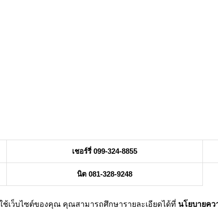
เชอร์รี่ 099-324-8855
นิต 081-328-9248
รใช้เว็บไซต์ของคุณ คุณสามารถศึกษารายละเอียดได้ที่
นโยบายความ