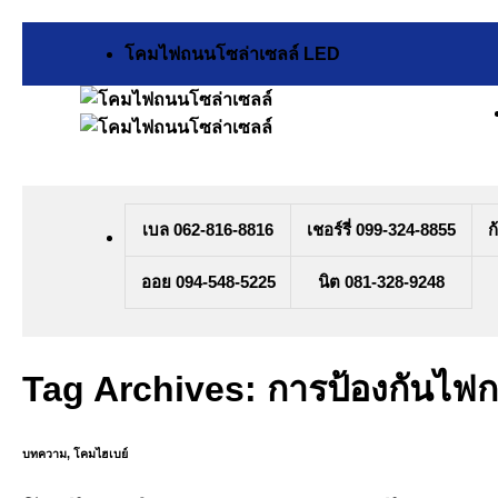
Skip
to
โคมไฟถนนโซล่าเซลล์ LED
content
เบล 062-816-8816
เชอร์รี่ 099-324-8855
ก
ออย 094-548-5225
นิต 081-328-9248
Tag Archives:
การป้องกันไฟ
บทความ
,
โคมไฮเบย์