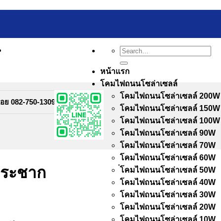
Search
for:
หน้าแรก
โคมไฟถนนโซล่าเซลล์
โคมไฟถนนโซล่าเซลล์ 200W
้อย 082-750-1309
โคมไฟถนนโซล่าเซลล์ 150W
โคมไฟถนนโซล่าเซลล์ 100W
โคมไฟถนนโซล่าเซลล์ 90W
โคมไฟถนนโซล่าเซลล์ 70W
โคมไฟถนนโซล่าเซลล์ 60W
กระชาก
่โคมไฟถนนโซล่าเซลล์ 50W
โคมไฟถนนโซล่าเซลล์ 40W
โคมไฟถนนโซล่าเซลล์ 30W
โคมไฟถนนโซล่าเซลล์ 20W
โคมไฟถนนโซล่าเซลล์ 10W