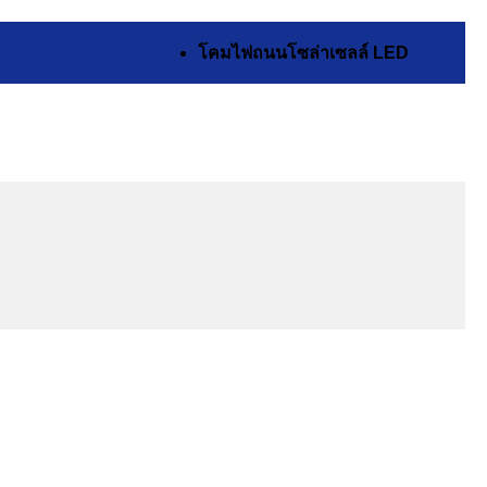
โคมไฟถนนโซล่าเซลล์ LED