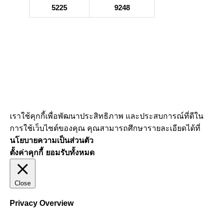
5225
9248
เราใช้คุกกี้เพื่อพัฒนาประสิทธิภาพ และประสบการณ์ที่ดีใน
การใช้เว็บไซต์ของคุณ คุณสามารถศึกษารายละเอียดได้ที่
นโยบายความเป็นส่วนตัว
ตั้งค่าคุกกี้
ยอมรับทั้งหมด
Close
Privacy Overview