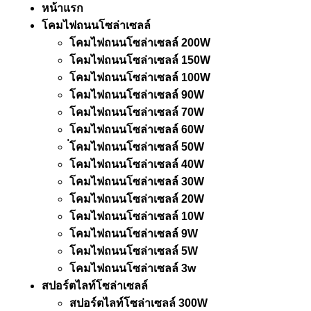
หน้าแรก
โคมไฟถนนโซล่าเซลล์
โคมไฟถนนโซล่าเซลล์ 200W
โคมไฟถนนโซล่าเซลล์ 150W
โคมไฟถนนโซล่าเซลล์ 100W
โคมไฟถนนโซล่าเซลล์ 90W
โคมไฟถนนโซล่าเซลล์ 70W
โคมไฟถนนโซล่าเซลล์ 60W
่โคมไฟถนนโซล่าเซลล์ 50W
โคมไฟถนนโซล่าเซลล์ 40W
โคมไฟถนนโซล่าเซลล์ 30W
โคมไฟถนนโซล่าเซลล์ 20W
โคมไฟถนนโซล่าเซลล์ 10W
โคมไฟถนนโซล่าเซลล์ 9W
โคมไฟถนนโซล่าเซลล์ 5W
โคมไฟถนนโซล่าเซลล์ 3w
สปอร์ตไลท์โซล่าเซลล์
สปอร์ตไลท์โซล่าเซลล์ 300W