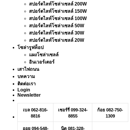
สปอร์ตไลท์โซล่าเซลล์ 200W
สปอร์ตไลท์โซล่าเซลล์ 150W
สปอร์ตไลท์โซล่าเซลล์ 100W
สปอร์ตไลท์โซล่าเซลล์ 50W
สปอร์ตไลท์โซล่าเซลล์ 30W
สปอร์ตไลท์โซล่าเซลล์ 20W
โซล่ารูฟท็อป
แผงโซล่าเซลล์
อินเวอร์เตอร์
เสาไฟถนน
บทความ
ติดต่อเรา
Login
Newsletter
เบล 062-816-
เชอร์รี่ 099-324-
ก้อย 082-750-
8816
8855
1309
ออย 094-548-
นิต 081-328-