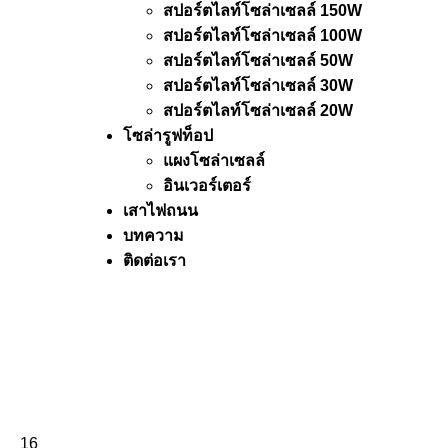
สปอร์ตไลท์โซล่าเซลล์ 150W
สปอร์ตไลท์โซล่าเซลล์ 100W
สปอร์ตไลท์โซล่าเซลล์ 50W
สปอร์ตไลท์โซล่าเซลล์ 30W
สปอร์ตไลท์โซล่าเซลล์ 20W
โซล่ารูฟท็อป
แผงโซล่าเซลล์
อินเวอร์เตอร์
เสาไฟถนน
บทความ
ติดต่อเรา
16