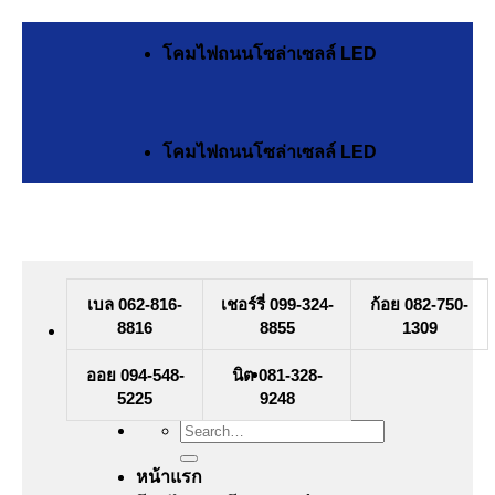
Skip
to
โคมไฟถนนโซล่าเซลล์ LED
content
โคมไฟถนนโซล่าเซลล์ LED
เบล 062-816-
เชอร์รี่ 099-324-
ก้อย 082-750-
8816
8855
1309
ออย 094-548-
นิต 081-328-
5225
9248
Search
for:
หน้าแรก