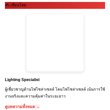
✍️ เขียนโดย
Lighting Specialist
ผู้เชี่ยวชาญด้านไฟโซล่าเซลล์ โคมไฟโซล่าเซลล์ เน้นการใช้
งานจริงและความคุ้มค่าในระยะยาว
ดูบทความทั้งหมด →