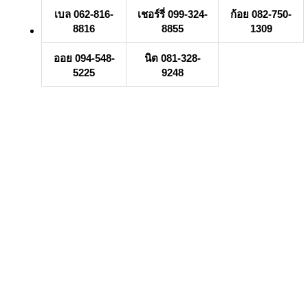
เบล 062-816-
เชอร์รี่ 099-324-
ก้อย 082-750-
8816
8855
1309
ออย 094-548-
นิต 081-328-
5225
9248