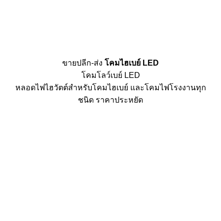
ขายปลีก-ส่ง
โคมไฮเบย์ LED
โคมโลว์เบย์ LED
หลอดไฟไฮวัตต์สำหรับโคมไฮเบย์ และโคมไฟโรงงานทุก
ชนิด ราคาประหยัด