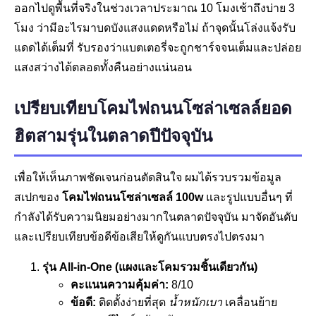
ออกไปดูพื้นที่จริงในช่วงเวลาประมาณ 10 โมงเช้าถึงบ่าย 3
โมง ว่ามีอะไรมาบดบังแสงแดดหรือไม่ ถ้าจุดนั้นโล่งแจ้งรับ
แดดได้เต็มที่ รับรองว่าแบตเตอรี่จะถูกชาร์จจนเต็มและปล่อย
แสงสว่างได้ตลอดทั้งคืนอย่างแน่นอน
เปรียบเทียบโคมไฟถนนโซล่าเซลล์ยอด
ฮิตสามรุ่นในตลาดปีปัจจุบัน
เพื่อให้เห็นภาพชัดเจนก่อนตัดสินใจ ผมได้รวบรวมข้อมูล
สเปกของ
โคมไฟถนนโซล่าเซลล์ 100w
และรูปแบบอื่นๆ ที่
กำลังได้รับความนิยมอย่างมากในตลาดปัจจุบัน มาจัดอันดับ
และเปรียบเทียบข้อดีข้อเสียให้ดูกันแบบตรงไปตรงมา
รุ่น All-in-One (แผงและโคมรวมชิ้นเดียวกัน)
คะแนนความคุ้มค่า:
8/10
ข้อดี:
ติดตั้งง่ายที่สุด
น้ำหนักเบา
เคลื่อนย้าย