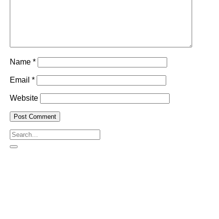
Name
*
Email
*
Website
Search
for: