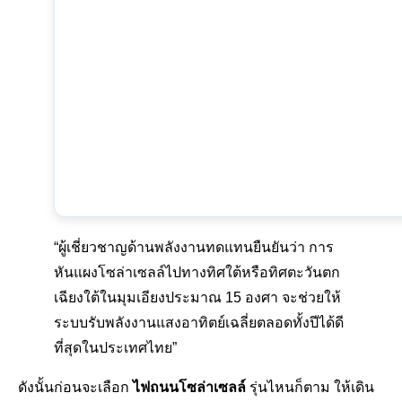
“ผู้เชี่ยวชาญด้านพลังงานทดแทนยืนยันว่า การ
หันแผงโซล่าเซลล์ไปทางทิศใต้หรือทิศตะวันตก
เฉียงใต้ในมุมเอียงประมาณ 15 องศา จะช่วยให้
ระบบรับพลังงานแสงอาทิตย์เฉลี่ยตลอดทั้งปีได้ดี
ที่สุดในประเทศไทย”
ดังนั้นก่อนจะเลือก
ไฟถนนโซล่าเซลล์
รุ่นไหนก็ตาม ให้เดิน