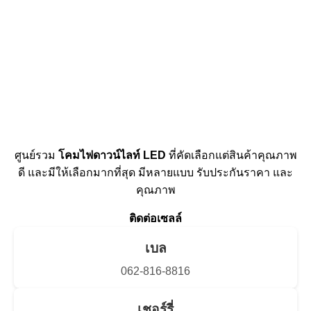
ศูนย์รวม
โคมไฟดาวน์ไลท์ LED
ที่คัดเลือกแต่สินค้าคุณภาพ
ดี และมีให้เลือกมากที่สุด มีหลายแบบ รับประกันราคา และ
คุณภาพ
ติดต่อเซลล์
เบล
062-816-8816
เชอร์รี่