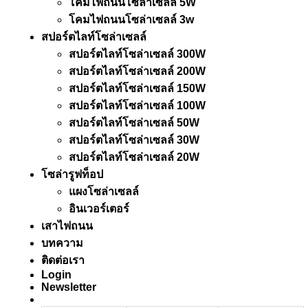
โคมไฟถนนโซล่าเซลล์ 5W
โคมไฟถนนโซล่าเซลล์ 3w
สปอร์ตไลท์โซล่าเซลล์
สปอร์ตไลท์โซล่าเซลล์ 300W
สปอร์ตไลท์โซล่าเซลล์ 200W
สปอร์ตไลท์โซล่าเซลล์ 150W
สปอร์ตไลท์โซล่าเซลล์ 100W
สปอร์ตไลท์โซล่าเซลล์ 50W
สปอร์ตไลท์โซล่าเซลล์ 30W
สปอร์ตไลท์โซล่าเซลล์ 20W
โซล่ารูฟท็อป
แผงโซล่าเซลล์
อินเวอร์เตอร์
เสาไฟถนน
บทความ
ติดต่อเรา
Login
Newsletter