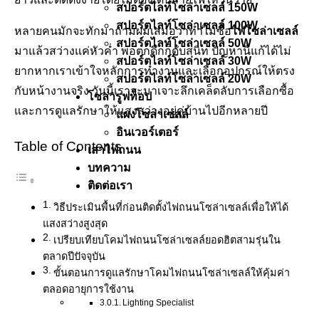
สปอร์ตไลท์โซล่าเซลล์ 150W
สปอร์ตไลท์โซล่าเซลล์ 100W
หลายคนมักจะทักมาถามผมเสมอว่าทำไมซื้อ
ไฟโซล่าเซลล์
สปอร์ตไลท์โซล่าเซลล์ 50W
มาแล้วสว่างแค่หัวค่ำ พอตกดึกก็ดับสนิท ปัญหานี้แก้ได้ไม่
สปอร์ตไลท์โซล่าเซลล์ 30W
ยากหากเราเข้าใจหลักการทำงานและเลือกอุปกรณ์ให้ตรง
สปอร์ตไลท์โซล่าเซลล์ 20W
กับหน้างานจริง วันนี้เราจะมาเจาะลึกเคล็ดลับการเลือกซื้อ
โซล่ารูฟท็อป
และการดูแลรักษาให้แสงสว่างอยู่คู่บ้านไปอีกหลายปี
แผงโซล่าเซลล์
อินเวอร์เตอร์
Table of Contents
เสาไฟถนน
บทความ
ติดต่อเรา
วิธีประเมินพื้นที่ก่อนติดตั้งไฟถนนโซล่าเซลล์เพื่อให้ได้
แสงสว่างสูงสุด
เปรียบเทียบโคมไฟถนนโซล่าเซลล์ยอดฮิตสามรุ่นใน
ตลาดปีปัจจุบัน
ขั้นตอนการดูแลรักษาโคมไฟถนนโซล่าเซลล์ให้คุ้มค่า
ตลอดอายุการใช้งาน
Lighting Specialist