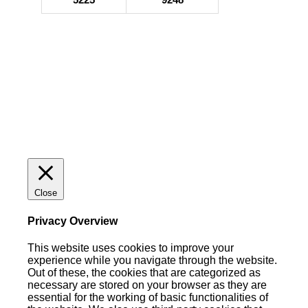
Close
Privacy Overview
This website uses cookies to improve your
experience while you navigate through the website.
Out of these, the cookies that are categorized as
necessary are stored on your browser as they are
essential for the working of basic functionalities of