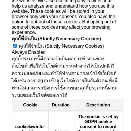
the website. We also use third-party cookies that
help us analyze and understand how you use this
website. These cookies will be stored in your
browser only with your consent. You also have the
option to opt-out of these cookies. But opting out of
some of these cookies may affect your browsing
experience.
คุกกี้ที่จำเป็น (Strictly Necessary Cookies)
คุกกี้ที่จำเป็น (Strictly Necessary Cookies)
Always Enabled
คุกกี้ประเภทนี้มีความจำเป็นต่อการทำงานของ
เว็บไซต์ เพื่อให้เว็บไซต์สามารถทำงานได้เป็นปกติ มี
ความปลอดภัย และทำให้ท่านสามารถเข้าใช้เว็บไซต์
ได้ เช่น การ log in เข้าสู่เว็บไซต์ การยืนยันตัวตน ทั้งนี้
ท่านไม่สามารถปิดการใช้งานของคุกกี้ประเภทนี้ผ่าน
ระบบของเว็บไซต์ของเราได้
Cookie
Duration
Description
The cookie is set by
GDPR cookie
cookielawinfo-
consent to record