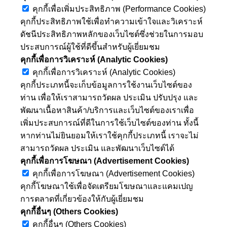
คุกกี้เพื่อเพิ่มประสิทธิภาพ (Performance Cookies)
คุกกี้ประสิทธิภาพใช้เพื่อทำความเข้าใจและวิเคราะห์
ดัชนีประสิทธิภาพหลักของเว็บไซต์ซึ่งช่วยในการมอบ
ประสบการณ์ผู้ใช้ที่ดีขึ้นสำหรับผู้เยี่ยมชม
คุกกี้เพื่อการวิเคราะห์ (Analytic Cookies)
คุกกี้เพื่อการวิเคราะห์ (Analytic Cookies)
คุกกี้ประเภทนี้จะเก็บข้อมูลการใช้งานเว็บไซต์ของ
ท่าน เพื่อให้เราสามารถวัดผล ประเมิน ปรับปรุง และ
พัฒนาเนื้อหาสินค้า/บริการและเว็บไซต์ของเราเพื่อ
เพิ่มประสบการณ์ที่ดีในการใช้เว็บไซต์ของท่าน ทั้งนี้
หากท่านไม่ยินยอมให้เราใช้คุกกี้ประเภทนี้ เราจะไม่
สามารถวัดผล ประเมิน และพัฒนาเว็บไซต์ได้
คุกกี้เพื่อการโฆษณา (Advertisement Cookies)
คุกกี้เพื่อการโฆษณา (Advertisement Cookies)
คุกกี้โฆษณาใช้เพื่อจัดเตรียมโฆษณาและแคมเปญ
การตลาดที่เกี่ยวข้องให้กับผู้เยี่ยมชม
คุกกี้อื่นๆ (Others Cookies)
คุกกี้อื่นๆ (Others Cookies)