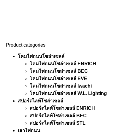
Product categories
โคมไฟถนนโซล่าเซลล์
โคมไฟถนนโซล่าเซลล์ ENRICH
โคมไฟถนนโซล่าเซลล์ BEC
โคมไฟถนนโซล่าเซลล์ EVE
โคมไฟถนนโซล่าเซลล์ Iwachi
โคมไฟถนนโซล่าเซลล์ W.L. Lighting
สปอร์ตไลท์โซล่าเซลล์
สปอร์ตไลท์โซล่าเซลล์ ENRICH
สปอร์ตไลท์โซล่าเซลล์ BEC
สปอร์ตไลท์โซล่าเซลล์ STL
เสาไฟถนน