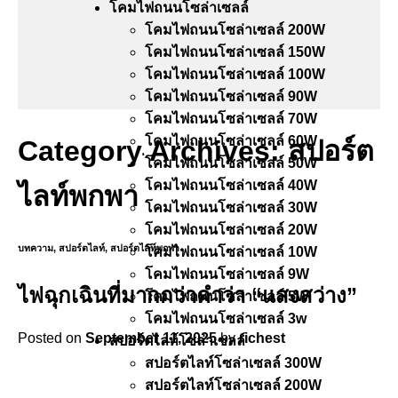
โคมไฟถนนโซล่าเซลล์
โคมไฟถนนโซล่าเซลล์ 200W
โคมไฟถนนโซล่าเซลล์ 150W
โคมไฟถนนโซล่าเซลล์ 100W
โคมไฟถนนโซล่าเซลล์ 90W
โคมไฟถนนโซล่าเซลล์ 70W
โคมไฟถนนโซล่าเซลล์ 60W
Category Archives:
สปอร์ต
่โคมไฟถนนโซล่าเซลล์ 50W
โคมไฟถนนโซล่าเซลล์ 40W
ไลท์พกพา
โคมไฟถนนโซล่าเซลล์ 30W
โคมไฟถนนโซล่าเซลล์ 20W
บทความ
,
สปอร์ตไลท์
,
สปอร์ตไลท์พกพา
โคมไฟถนนโซล่าเซลล์ 10W
โคมไฟถนนโซล่าเซลล์ 9W
ไฟฉุกเฉินที่มากกว่าคำว่า “แสงสว่าง”
โคมไฟถนนโซล่าเซลล์ 5W
โคมไฟถนนโซล่าเซลล์ 3w
Posted on
September 11, 2025
by
richest
สปอร์ตไลท์โซล่าเซลล์
สปอร์ตไลท์โซล่าเซลล์ 300W
สปอร์ตไลท์โซล่าเซลล์ 200W