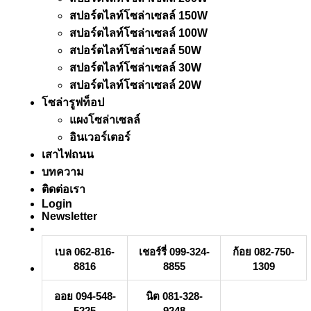
สปอร์ตไลท์โซล่าเซลล์ 150W
สปอร์ตไลท์โซล่าเซลล์ 100W
สปอร์ตไลท์โซล่าเซลล์ 50W
สปอร์ตไลท์โซล่าเซลล์ 30W
สปอร์ตไลท์โซล่าเซลล์ 20W
โซล่ารูฟท็อป
แผงโซล่าเซลล์
อินเวอร์เตอร์
เสาไฟถนน
บทความ
ติดต่อเรา
Login
Newsletter
เบล 062-816-
เชอร์รี่ 099-324-
ก้อย 082-750-
8816
8855
1309
ออย 094-548-
นิต 081-328-
5225
9248