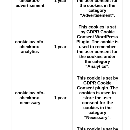
checkbox-
1 year
the user consent for
advertisement
the cookies in the
category
"Advertisement".
This cookies is set
by GDPR Cookie
Consent WordPress
cookielawinfo-
Plugin. The cookie is
checkbox-
1 year
used to remember
analytics
the user consent for
the cookies under
the category
"Analytics".
This cookie is set by
GDPR Cookie
Consent plugin. The
cookielawinfo-
cookies is used to
checkbox-
1 year
store the user
necessary
consent for the
cookies in the
category
"Necessary".
This cookie is set by