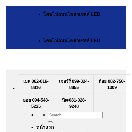
Skip
to
โคมไฟถนนโซล่าเซลล์ LED
content
โคมไฟถนนโซล่าเซลล์ LED
เบล 062-816-
เชอร์รี่ 099-324-
ก้อย 082-750-
8816
8855
1309
ออย 094-548-
นิต 081-328-
5225
9248
Search
for:
หน้าแรก