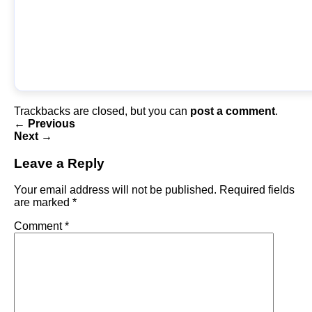
Trackbacks are closed, but you can
post a comment
.
←
Previous
Next
→
Leave a Reply
Your email address will not be published.
Required fields
are marked
*
Comment
*