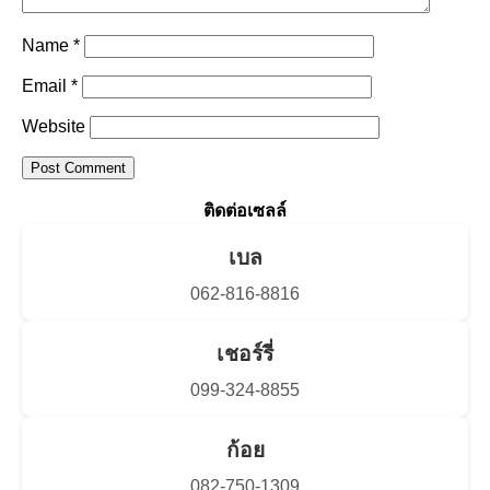
Name
*
Email
*
Website
ติดต่อเซลล์
เบล
062-816-8816
เชอร์รี่
099-324-8855
ก้อย
082-750-1309