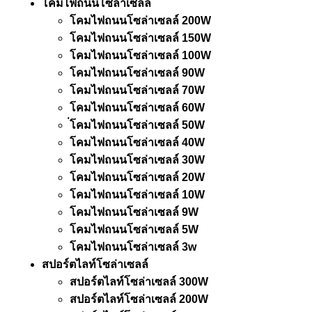
โคมไฟถนนโซล่าเซลล์
โคมไฟถนนโซล่าเซลล์ 200W
โคมไฟถนนโซล่าเซลล์ 150W
โคมไฟถนนโซล่าเซลล์ 100W
โคมไฟถนนโซล่าเซลล์ 90W
โคมไฟถนนโซล่าเซลล์ 70W
โคมไฟถนนโซล่าเซลล์ 60W
่โคมไฟถนนโซล่าเซลล์ 50W
โคมไฟถนนโซล่าเซลล์ 40W
โคมไฟถนนโซล่าเซลล์ 30W
โคมไฟถนนโซล่าเซลล์ 20W
โคมไฟถนนโซล่าเซลล์ 10W
โคมไฟถนนโซล่าเซลล์ 9W
โคมไฟถนนโซล่าเซลล์ 5W
โคมไฟถนนโซล่าเซลล์ 3w
สปอร์ตไลท์โซล่าเซลล์
สปอร์ตไลท์โซล่าเซลล์ 300W
สปอร์ตไลท์โซล่าเซลล์ 200W