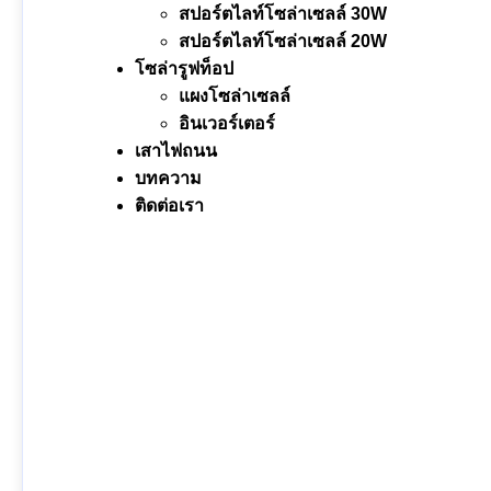
สปอร์ตไลท์โซล่าเซลล์ 30W
สปอร์ตไลท์โซล่าเซลล์ 20W
โซล่ารูฟท็อป
แผงโซล่าเซลล์
อินเวอร์เตอร์
เสาไฟถนน
บทความ
ติดต่อเรา