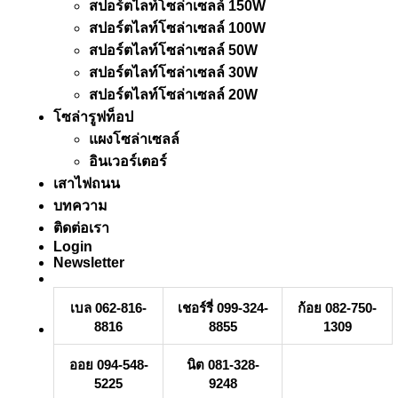
สปอร์ตไลท์โซล่าเซลล์ 150W
สปอร์ตไลท์โซล่าเซลล์ 100W
สปอร์ตไลท์โซล่าเซลล์ 50W
สปอร์ตไลท์โซล่าเซลล์ 30W
สปอร์ตไลท์โซล่าเซลล์ 20W
โซล่ารูฟท็อป
แผงโซล่าเซลล์
อินเวอร์เตอร์
เสาไฟถนน
บทความ
ติดต่อเรา
Login
Newsletter
เบล 062-816-
เชอร์รี่ 099-324-
ก้อย 082-750-
8816
8855
1309
ออย 094-548-
นิต 081-328-
5225
9248