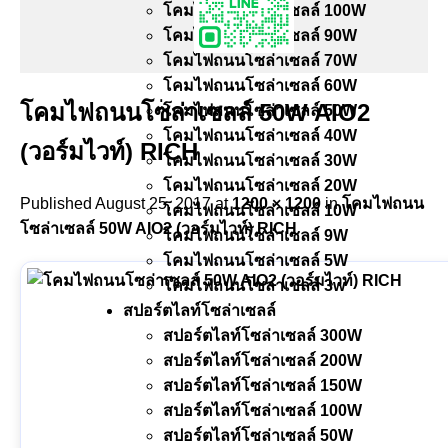
โคมไฟถนนโซล่าเซลล์ 100W
โคมไฟถนนโซล่าเซลล์ 90W
โคมไฟถนนโซล่าเซลล์ 70W
โคมไฟถนนโซล่าเซลล์ 60W
โคมไฟถนนโซล่าเซลล์ 50W AIO2
่โคมไฟถนนโซล่าเซลล์ 50W
โคมไฟถนนโซล่าเซลล์ 40W
(วอร์มไวท์) RICH
โคมไฟถนนโซล่าเซลล์ 30W
โคมไฟถนนโซล่าเซลล์ 20W
Published
August 25, 2017
at
1200 × 1200
in
โคมไฟถนน
โคมไฟถนนโซล่าเซลล์ 10W
โซล่าเซลล์ 50W AIO2 (วอร์มไวท์) RICH
โคมไฟถนนโซล่าเซลล์ 9W
โคมไฟถนนโซล่าเซลล์ 5W
โคมไฟถนนโซล่าเซลล์ 3w
สปอร์ตไลท์โซล่าเซลล์
สปอร์ตไลท์โซล่าเซลล์ 300W
สปอร์ตไลท์โซล่าเซลล์ 200W
สปอร์ตไลท์โซล่าเซลล์ 150W
สปอร์ตไลท์โซล่าเซลล์ 100W
สปอร์ตไลท์โซล่าเซลล์ 50W