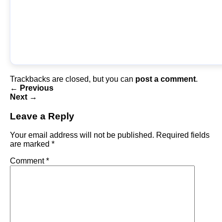
Trackbacks are closed, but you can
post a comment
.
←
Previous
Next
→
Leave a Reply
Your email address will not be published.
Required fields
are marked
*
Comment
*