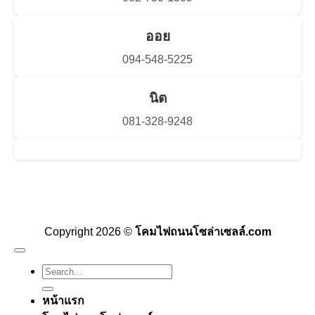
ออย
094-548-5225
นิต
081-328-9248
Visa
PayPal
Stripe
MasterCard
Cash
On
Copyright 2026 ©
โคมไฟถนนโซล่าเซลล์.com
Delivery
Search
for:
หน้าแรก